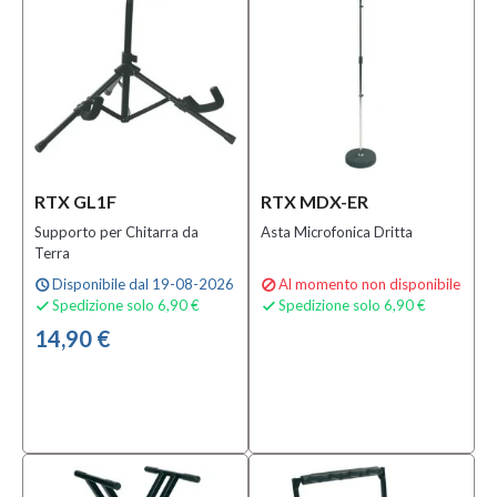
RTX GL1F
RTX MDX-ER
Supporto per Chitarra da
Asta Microfonica Dritta
Terra
Disponibile dal 19-08-2026
Al momento non disponibile
schedule

Spedizione solo 6,90 €
Spedizione solo 6,90 €


14,90 €