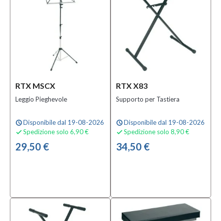
(49)
Prezzo
0,00 €
-
165,00 €
RTX MSCX
RTX X83
Leggio Pieghevole
Supporto per Tastiera
Solo
prodotti
Disponibile dal 19-08-2026
Disponibile dal 19-08-2026
schedule
schedule
In
Spedizione solo 6,90 €
Spedizione solo 8,90 €


offerta
29,50 €
34,50 €
Si
(4)