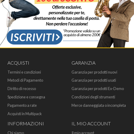
ACQUISTI
GARANZIA
Termini e condizioni
Garanzia per prodotti nuovi
Metodi di Pagamento
Garanzia per prodotti usati
Diritto di recesso
Garanzia per prodotti Ex-Demo
Spedizione e consegna
Condizioni degli strumenti
Pagamento a rate
Merce danneggiata o incompleta
Acquisti in Multipack
INFORMAZIONI
IL MIO ACCOUNT
Chi siamo
Il mio account