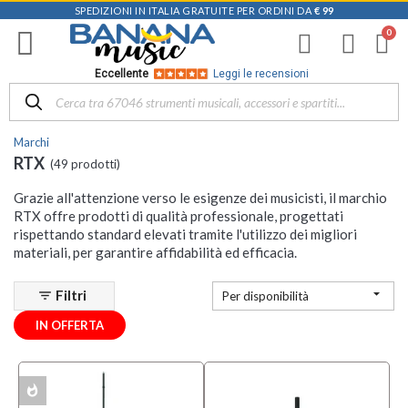
SPEDIZIONI IN ITALIA GRATUITE PER ORDINI DA
€ 99
Filtra
i
risultati
×
Eccellente
Leggi le recensioni
Categoria
Marchi
Accessori
RTX
(49 prodotti)
per
Chitarre
Grazie all'attenzione verso le esigenze dei musicisti, il marchio
e Bassi
RTX offre prodotti di qualità professionale, progettati
(1)
rispettando standard elevati tramite l'utilizzo dei migliori
Accessori
materiali, per garantire affidabilità ed efficacia.
per
Microfoni

Filtri
filter_list
Per disponibilità
(1)
Amplificatori
IN OFFERTA
(1)
MOSTRA
TUTTI
whatshot
ACK