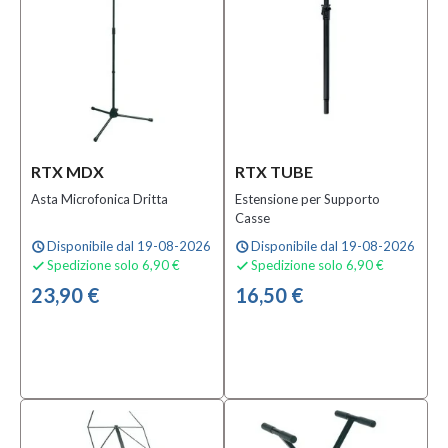
Sottocategoria
Accessori e
Ricambi per
Amplificatori
(1)
Accessori
per Aste
RTX MDX
RTX TUBE
Microfoniche
Asta Microfonica Dritta
Estensione per Supporto
(1)
Casse
Accessori
Disponibile dal 19-08-2026
Disponibile dal 19-08-2026
schedule
schedule
per
Spedizione solo 6,90 €
Spedizione solo 6,90 €


Supporti
23,90 €
16,50 €
Tastiere
(1)
MOSTRA
TUTTI
Condizione
Nuovo