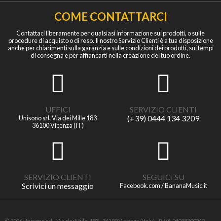
COME CONTATTARCI
Contattaci liberamente per qualsiasi informazione sui prodotti, o sulle
procedure di acquisto o di reso. Il nostro Servizio Clienti è a tua disposizione
anche per chiarimenti sulla garanzia e sulle condizioni dei prodotti, sui tempi
di consegna e per affiancarti nella creazione del tuo ordine.
UFFICI
SERVIZIO CLIENTI
(+39) 0444 134 3209
Unisono srl, Via dei Mille 183
36100 Vicenza (IT)
SERVIZIO CLIENTI
SEGUICI SU
Scrivici un messaggio
Facebook.com / BananaMusic.it
© 2026 Unisono srl - Via dei Mille, 183 - 36100 Vicenza (Italy) - P.IVA 04038300242 -