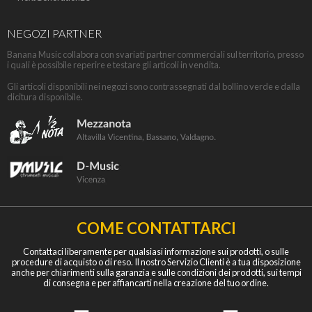
NEGOZI PARTNER
Banana Music collabora con svariati partner commerciali sul territorio, presso
i quali è possibile reperire e testare gli articoli in vendita.
Gli articoli disponibili nei negozi sono contrassegnati dal bollino verde e dalla
dicitura disponibile.
COME CONTATTARCI
Contattaci liberamente per qualsiasi informazione sui prodotti, o sulle
procedure di acquisto o di reso. Il nostro Servizio Clienti è a tua disposizione
anche per chiarimenti sulla garanzia e sulle condizioni dei prodotti, sui tempi
di consegna e per affiancarti nella creazione del tuo ordine.