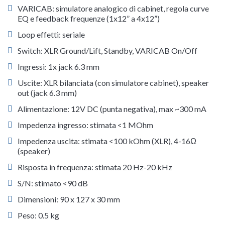
VARICAB: simulatore analogico di cabinet, regola curve
EQ e feedback frequenze (1x12” a 4x12”)
Loop effetti: seriale
Switch: XLR Ground/Lift, Standby, VARICAB On/Off
Ingressi: 1x jack 6.3 mm
Uscite: XLR bilanciata (con simulatore cabinet), speaker
out (jack 6.3 mm)
Alimentazione: 12V DC (punta negativa), max ~300 mA
Impedenza ingresso: stimata <1 MOhm
Impedenza uscita: stimata <100 kOhm (XLR), 4-16Ω
(speaker)
Risposta in frequenza: stimata 20 Hz-20 kHz
S/N: stimato <90 dB
Dimensioni: 90 x 127 x 30 mm
Peso: 0.5 kg