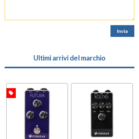
Ultimi arrivi del marchio
local_offer
TA