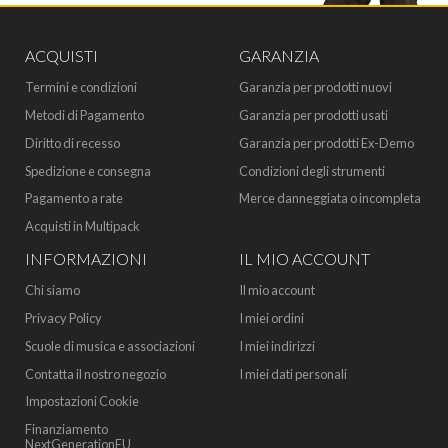
ACQUISTI
GARANZIA
Termini e condizioni
Garanzia per prodotti nuovi
Metodi di Pagamento
Garanzia per prodotti usati
Diritto di recesso
Garanzia per prodotti Ex-Demo
Spedizione e consegna
Condizioni degli strumenti
Pagamento a rate
Merce danneggiata o incompleta
Acquisti in Multipack
INFORMAZIONI
IL MIO ACCOUNT
Chi siamo
Il mio account
Privacy Policy
I miei ordini
Scuole di musica e associazioni
I miei indirizzi
Contatta il nostro negozio
I miei dati personali
Impostazioni Cookie
Finanziamento
NextGenerationEU