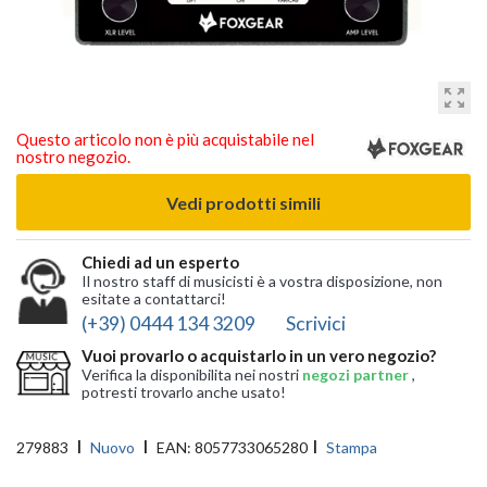
zoom_out_map
Questo articolo non è più acquistabile nel
nostro negozio.
Vedi prodotti simili
Chiedi ad un esperto
Il nostro staff di musicisti è a vostra disposizione, non
esitate a contattarci!
(+39) 0444 134 3209
Scrivici
Vuoi provarlo o acquistarlo in un vero negozio?
Verifica la disponibilita nei nostri
negozi partner
,
potresti trovarlo anche usato!
279883
Nuovo
EAN:
8057733065280
Stampa