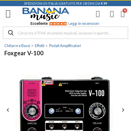
SPEDIZIONI IN ITALIA GRATUITE PER ORDINI DA
€ 99
Eccellente
Leggi le recensioni
Chitarre e Bassi
Effetti
Pedali Amplificatori
Foxgear V-100

