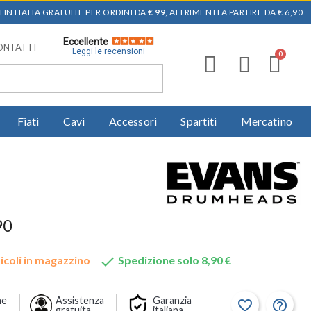
 IN ITALIA GRATUITE PER ORDINI DA
€ 99
, ALTRIMENTI A PARTIRE DA € 6,90
Eccellente
ONTATTI
Leggi le recensioni
Fiati
Cavi
Accessori
Spartiti
Mercatino
90

icoli in magazzino
Spedizione solo 8,90 €
ne
Assistenza
Garanzia
favorite_border
help_outline
gratuita
italiana