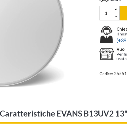
Chied
Il nos
(+39
Vuoi 
Verifi
usato
26551
Codice:
Caratteristiche EVANS B13UV2 13