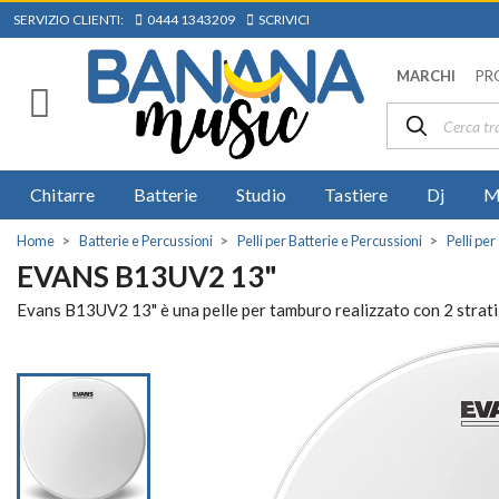
SERVIZIO CLIENTI:
0444 1343209
SCRIVICI
MARCHI
PR
Chitarre
Batterie
Studio
Tastiere
Dj
M
Home
Batterie e Percussioni
Pelli per Batterie e Percussioni
Pelli pe
EVANS B13UV2 13"
Evans B13UV2 13" è una pelle per tamburo realizzato con 2 strati d