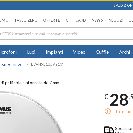
SPEDIZIONI
OMO
TASSO ZERO
OFFERTE
GIFT CARD
NEWS
NEGOZI
C
icrofoni
Luci
Impianti
Video
Cuffie
Archi
r Tom e Timpani
EVANS B13UV2 13"
i pellicola rinforzata da 7 mm.
28
€
,
error_outline
Ultimi art
Spedizio
sicura