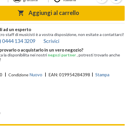
Aggiungi al carrello

i ad un esperto
tro staff di musicisti è a vostra disposizione, non esitate a contattarci!
) 0444 134 3209
Scrivici
provarlo o acquistarlo in un vero negozio?
ca la disponibilita nei nostri
negozi partner
, potresti trovarlo anche
!
0
Nuovo
EAN:
019954284398
Stampa
Condizione
"