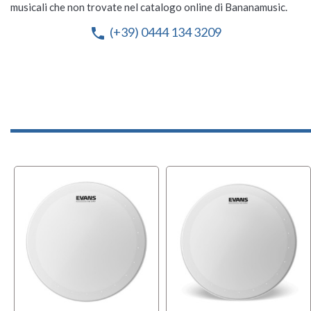
musicali che non trovate nel catalogo online di Bananamusic.
(+39) 0444 134 3209
phone