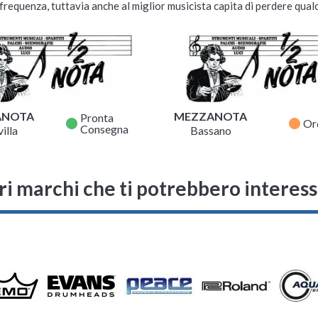
requenza, tuttavia anche al miglior musicista capita di perdere qualc
ANOTA
MEZZANOTA
Pronta
fiber_manual_record
fiber_manual_record
Or
Consegna
illa
Bassano
ri marchi che ti potrebbero interes