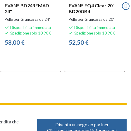
EVANS BD24REMAD
EVANS EQ4 Clear 20"
24"
BD20GB4
Pelle per Grancassa da 24"
Pelle per Grancassa da 20"
Disponibilità immediata
Disponibilità immediata


Spedizione solo 10,90 €
Spedizione solo 10,90 €


58,00 €
52,50 €
vendita che
Diventa un negozio partner
Clicca qui per maggiori informazioni