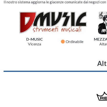
Il nostro sistema aggiorna le giacenze comunicate dai negozi con f
D-MUSIC
MEZZ
fiber_manual_record
Ordinabile
Vicenza
Altav
Alt