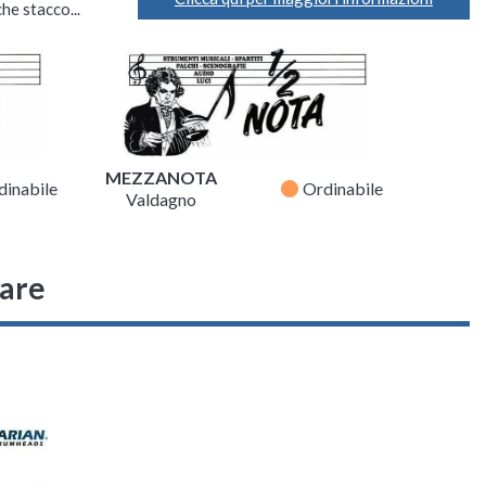
he stacco...
MEZZANOTA
fiber_manual_record
dinabile
Ordinabile
Valdagno
sare