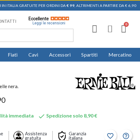
 IN ITALIA GRATUITE PER ORDINI DA
€ 99
, ALTRIMENTI A PARTIRE DA € 6,90
Eccellente
ONTATTI
Leggi le recensioni
Fiati
Cavi
Accessori
Spartiti
Mercatino
elle nera.
90

lità immediata
Spedizione solo 8,90 €
ne
Assistenza
Garanzia
favorite_border
help_outline
gratuita
italiana