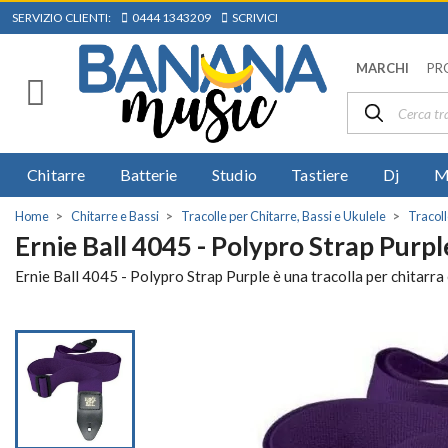
SERVIZIO CLIENTI:
0444 1343209
SCRIVICI
MARCHI
PR
Chitarre
Batterie
Studio
Tastiere
Dj
M
Home
Chitarre e Bassi
Tracolle per Chitarre, Bassi e Ukulele
Tracoll
Ernie Ball 4045 - Polypro Strap Purpl
Ernie Ball 4045 - Polypro Strap Purple è una tracolla per chitarra