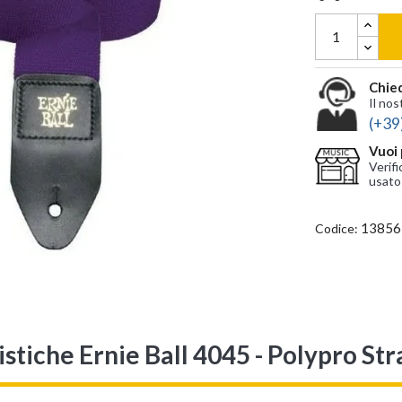
Chied
Il nos
(+39
Vuoi 
Verifi
usato
13856
Codice:
stiche Ernie Ball 4045 - Polypro St