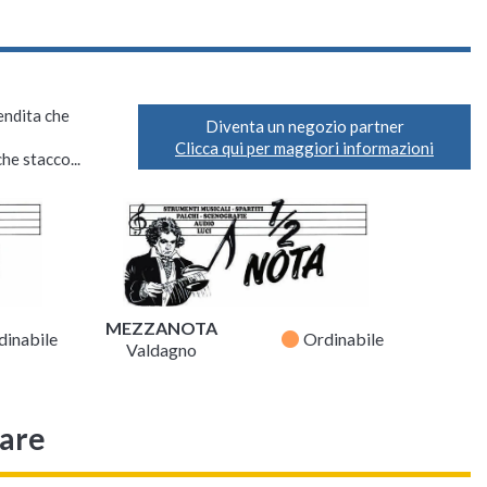
vendita che
Diventa un negozio partner
Clicca qui per maggiori informazioni
he stacco...
MEZZANOTA
fiber_manual_record
dinabile
Ordinabile
Valdagno
sare