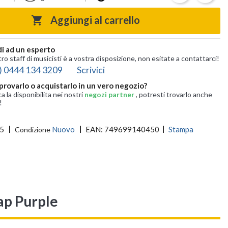
Aggiungi al carrello

i ad un esperto
tro staff di musicisti è a vostra disposizione, non esitate a contattarci!
) 0444 134 3209
Scrivici
provarlo o acquistarlo in un vero negozio?
ca la disponibilita nei nostri
negozi partner
, potresti trovarlo anche
!
5
Nuovo
EAN:
749699140450
Stampa
Condizione
rap Purple