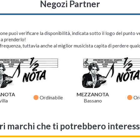
Negozi Partner
ne puoi verificare la disponibilità, indicata sotto il logo del punto 
i a prenderlo!
requenza, tuttavia anche al miglior musicista capita di perdere qualc
ANOTA
MEZZANOTA
fiber_manual_record
fiber_manual_record
Ordinabile
Or
illa
Bassano
ri marchi che ti potrebbero interes