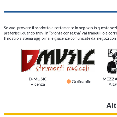
Se vuoi provare il prodotto direttamente in negozio in questa sezio
preferisci, quando trovi in “pronta consegna” vai tranquillo e corr
Il nostro sistema aggiorna le giacenze comunicate dai negozi con f
D-MUSIC
MEZZ
fiber_manual_record
Ordinabile
Vicenza
Altav
Alt