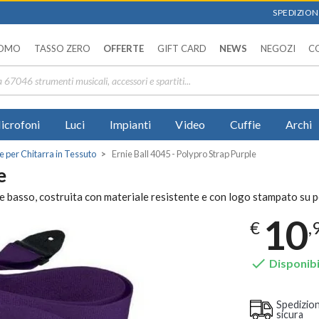
SPEDIZIONI
OMO
TASSO ZERO
OFFERTE
GIFT CARD
NEWS
NEGOZI
C
icrofoni
Luci
Impianti
Video
Cuffie
Archi
e per Chitarra in Tessuto
Ernie Ball 4045 - Polypro Strap Purple
e
 e basso, costruita con materiale resistente e con logo stampato su p
10
€
,

Disponibi
Spedizio
sicura