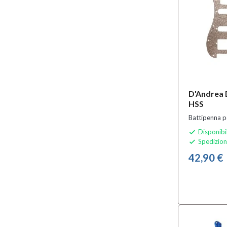
D'Andrea
HSS
Battipenna pe
Disponibi

Spedizion

42,90 €