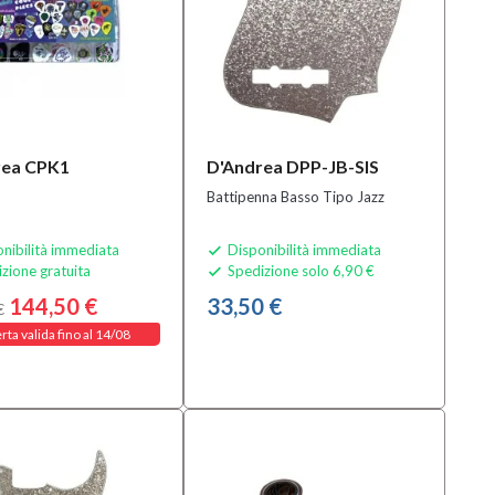
rea CPK1
D'Andrea DPP-JB-SIS
Battipenna Basso Tipo Jazz
nibilità immediata
Disponibilità immediata

zione gratuita
Spedizione solo 6,90 €

144,50 €
33,50 €
€
rta valida fino al 14/08