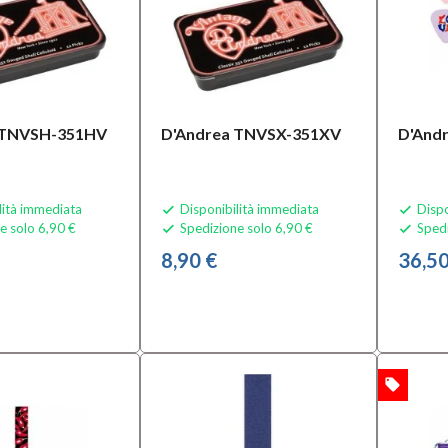
 TNVSH-351HV
D'Andrea TNVSX-351XV
D'And
lità immediata
Disponibilità immediata
Dispo


e solo 6,90 €
Spedizione solo 6,90 €
Spedi


8,90 €
36,50
local_offer
OFFERTA