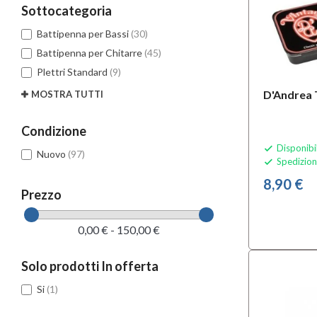
Sottocategoria
Battipenna per Bassi
(30)
Battipenna per Chitarre
(45)
Plettri Standard
(9)
D'Andrea
MOSTRA TUTTI
Condizione
Disponibi

Nuovo
(97)
Spedizion

8,90 €
Prezzo
0,00 € - 150,00 €
Solo prodotti In offerta
Si
(1)