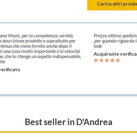
Carica altri prodo
na Music, per la competenza, serietà,
Prezzo ottimo spedizio
a descrizione prodotto e soprattutto per
,per quando riguarda i
ontinua che viene fornita anche dopo il
lode
 una cosa molto importante è la velocità
Acquirente verific
e, che lo ritengo un aspetto indispensabile,
lle
erificato
Best seller
in D'Andrea