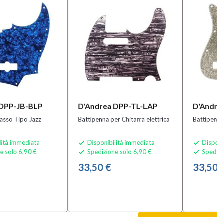
 DPP-JB-BLP
D'Andrea DPP-TL-LAP
D'And
asso Tipo Jazz
Battipenna per Chitarra elettrica
Battipen
lità immediata
Disponibilità immediata
Dispo


e solo 6,90 €
Spedizione solo 6,90 €
Spedi


33,50 €
33,50