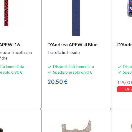
 APFW-16
D'Andrea APFW-4 Blue
D'And
racolla con
Tracolla in Tessuto
fiche
lità immediata
Disponibilità immediata
Dispo


e solo 6,90 €
Spedizione solo 6,90 €
Spedi


20,50 €
149,00 
Offe