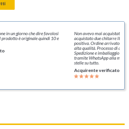
tti
ne in un giorno che dire favolosi
Non avevo mai acquistato da
l prodotto è originale quindi 10 e
acquistato due chitarre Ibanez
positiva. Ordine arrivato in t
alta qualità. Processo di acqu
ato
Spedizione e imballaggio perf
tramite WhatsApp alla mia ric
stelle su tutto.
Acquirente verificato