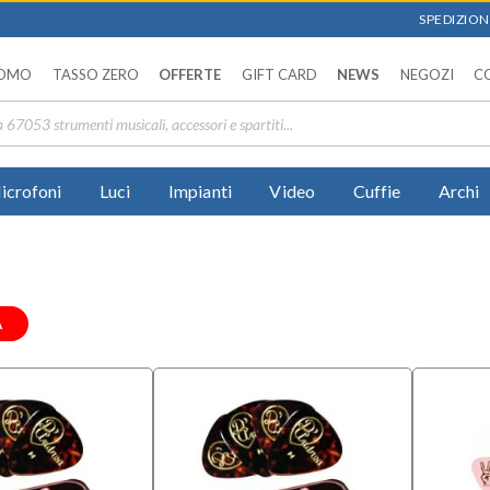
SPEDIZIONI
OMO
TASSO ZERO
OFFERTE
GIFT CARD
NEWS
NEGOZI
C
icrofoni
Luci
Impianti
Video
Cuffie
Archi
A