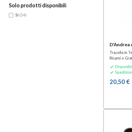
Solo prodotti disponibili
Si
(54)
D'Andrea
Tracolla in Tessuto T
Ricami o Gra
Disponibi

Spedizion

20,50 €