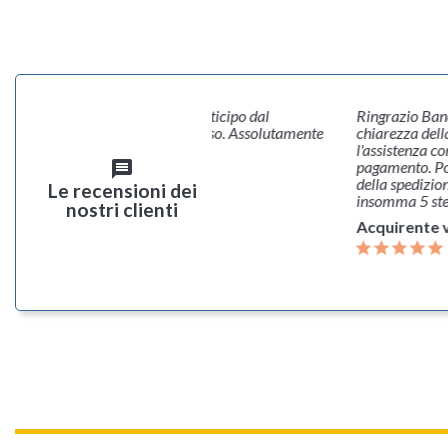
 esperienza. Articolo giunto in anticipo dal
Ringrazio Bana
to con tutta la tracciabilita’ del caso. Assolutamente
chiarezza dell
iato.
l'assistenza c
pagamento. Poi
message
rente verificato
della spedizion
Le recensioni dei
insomma 5 ste
nostri clienti
Acquirente v