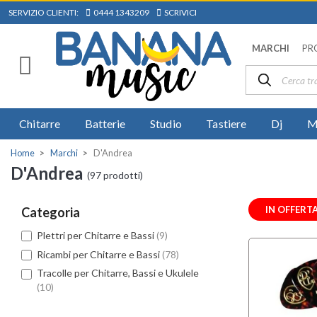
SERVIZIO CLIENTI:
0444 1343209
SCRIVICI
MARCHI
PR
Chitarre
Batterie
Studio
Tastiere
Dj
M
Home
Marchi
D'Andrea
D'Andrea
(97 prodotti)
IN OFFERT
Categoria
Plettri per Chitarre e Bassi
(9)
Ricambi per Chitarre e Bassi
(78)
Tracolle per Chitarre, Bassi e Ukulele
(10)