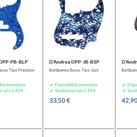
 DPP-PB-BLP
D'Andrea DPP-JB-BSP
D'And
asso Tipo Precision
Battipenna Basso Tipo Jazz
Battipen
lità immediata
Disponibilità immediata
Dispo


e solo 6,90 €
Spedizione solo 6,90 €
Spedi


33,50 €
42,90