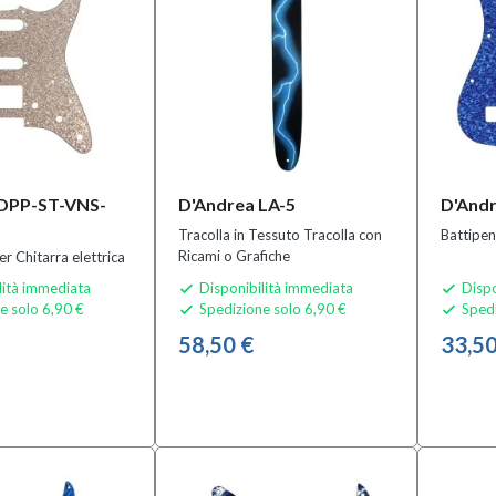
 DPP-ST-VNS-
D'Andrea LA-5
D'And
Tracolla in Tessuto Tracolla con
Battipen
Ricami o Grafiche
r Chitarra elettrica
lità immediata
Disponibilità immediata
Dispo


e solo 6,90 €
Spedizione solo 6,90 €
Spedi


58,50 €
33,50