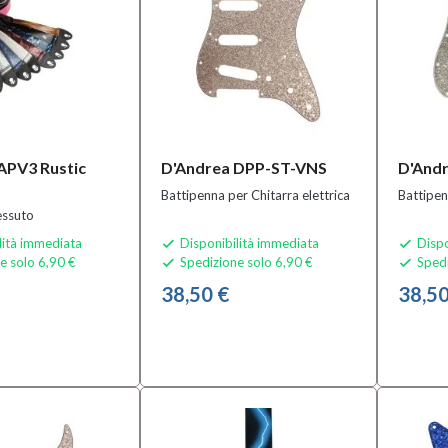
APV3 Rustic
D'Andrea DPP-ST-VNS
D'Andr
Battipenna per Chitarra elettrica
Battipen
essuto
lità immediata
Disponibilità immediata
Dispo


e solo 6,90 €
Spedizione solo 6,90 €
Spedi


38,50 €
38,50