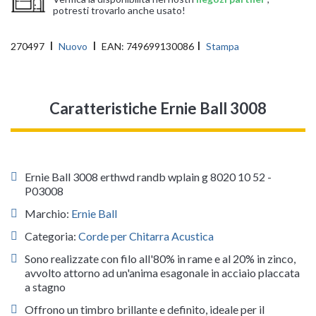
potresti trovarlo anche usato!
270497
Nuovo
EAN:
749699130086
Stampa
Caratteristiche Ernie Ball 3008
Ernie Ball 3008 erthwd randb wplain g 8020 10 52 -
P03008
Marchio:
Ernie Ball
Categoria:
Corde per Chitarra Acustica
Sono realizzate con filo all'80% in rame e al 20% in zinco,
avvolto attorno ad un'anima esagonale in acciaio placcata
a stagno
Offrono un timbro brillante e definito, ideale per il