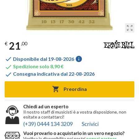
zoom_out_map
21
€
,00

info
Disponibile dal 19-08-2026

Spedizione solo 8,90 €

Consegna indicativa dal 22-08-2026

Preordina
Chiedi ad un esperto
Il nostro staff di musicisti è a vostra disposizione, non
esitate a contattarci!
(+39) 0444 134 3209
Scrivici
Vuoi provarlo o acquistarlo in un vero negozio?
Verifica la disponibilita nei nostri
negozi partner
,