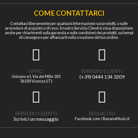
COME CONTATTARCI
Contattaci liberamente per qualsiasi informazione sui prodotti, o sulle
procedure di acquisto o di reso. Il nostro Servizio Clienti è a tua disposizione
anche per chiarimenti sulla garanzia e sulle condizioni dei prodotti, sui tempi
di consegna e per affiancarti nella creazione del tuo ordine.
UFFICI
SERVIZIO CLIENTI
(+39) 0444 134 3209
Unisono srl, Via dei Mille 183
36100 Vicenza (IT)
SERVIZIO CLIENTI
SEGUICI SU
Scrivici un messaggio
Facebook.com / BananaMusic.it