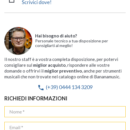
Scrivici dove!
Hai bisogno di aiuto?
Personale tecnico a tua disposizione per
consigliarti al meglio!
Il nostro staff è a vostra completa disposizione, per potervi
consigliare sul
miglior acquisto
, rispondere alle vostre
domande o offrirvi il
miglior preventivo
, anche per strumenti
musicali che non trovate nel catalogo online di Bananamusic.
(+39) 0444 134 3209
phone
RICHIEDI INFORMAZIONI