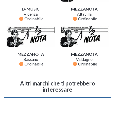
D-MUSIC
MEZZANOTA
Vicenza
Altavilla
fiber_manual_record
fiber_manual_record
Ordinabile
Ordinabile
MEZZANOTA
MEZZANOTA
Bassano
Valdagno
fiber_manual_record
fiber_manual_record
Ordinabile
Ordinabile
Altri marchi che ti potrebbero
interessare