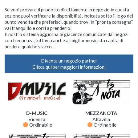
Se vuoi provare il prodotto direttamente in negozio in questa
sezione puoi verificare la disponibilità, indicata sotto il logo del
punto vendita che preferisci, quando trovi in “pronta consegna”
vai tranquillo e corri a prenderlo!
Il nostro sistema aggiorna le giacenze comunicate dai negozi
con frequenza, tuttavia anche al miglior musicista capita di
perdere qualche stacco...
Diventa un negozio partner
Clicca qui per maggiori informazioni
D-MUSIC
MEZZANOTA
Vicenza
Altavilla
fiber_manual_record
fiber_manual_record
Ordinabile
Ordinabile