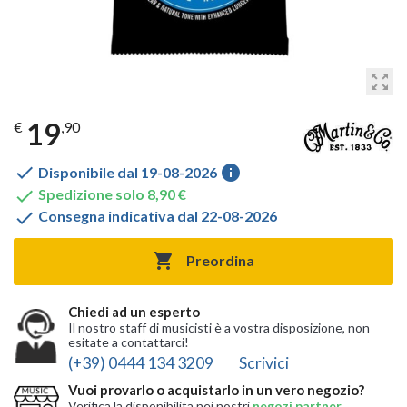
zoom_out_map
19
€
,90

info
Disponibile dal 19-08-2026

Spedizione solo 8,90 €

Consegna indicativa dal 22-08-2026

Preordina
Chiedi ad un esperto
Il nostro staff di musicisti è a vostra disposizione, non
esitate a contattarci!
(+39) 0444 134 3209
Scrivici
Vuoi provarlo o acquistarlo in un vero negozio?
Verifica la disponibilita nei nostri
negozi partner
,