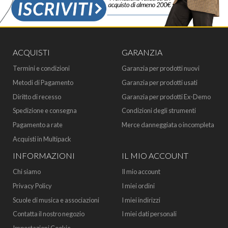
ACQUISTI
GARANZIA
Termini e condizioni
Garanzia per prodotti nuovi
Metodi di Pagamento
Garanzia per prodotti usati
Diritto di recesso
Garanzia per prodotti Ex-Demo
Spedizione e consegna
Condizioni degli strumenti
Pagamento a rate
Merce danneggiata o incompleta
Acquisti in Multipack
INFORMAZIONI
IL MIO ACCOUNT
Chi siamo
Il mio account
Privacy Policy
I miei ordini
Scuole di musica e associazioni
I miei indirizzi
Contatta il nostro negozio
I miei dati personali