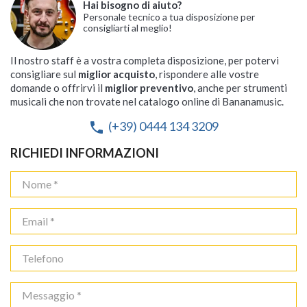
Hai bisogno di aiuto?
Personale tecnico a tua disposizione per
consigliarti al meglio!
Il nostro staff è a vostra completa disposizione, per potervi
consigliare sul
miglior acquisto
, rispondere alle vostre
domande o offrirvi il
miglior preventivo
, anche per strumenti
musicali che non trovate nel catalogo online di Bananamusic.
(+39) 0444 134 3209
phone
RICHIEDI INFORMAZIONI