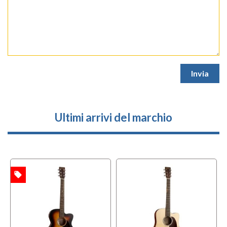
Ultimi arrivi del marchio
local_offer
TA