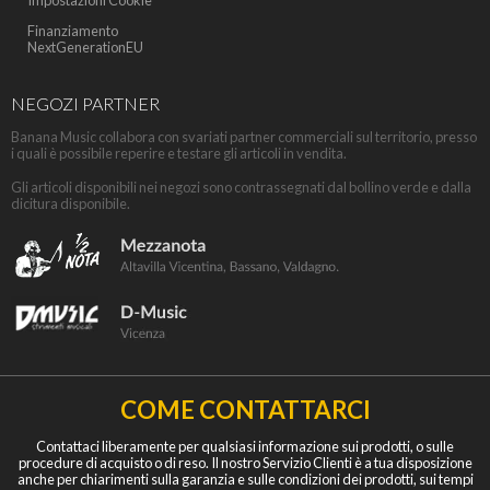
Impostazioni Cookie
Finanziamento
NextGenerationEU
NEGOZI PARTNER
Banana Music collabora con svariati partner commerciali sul territorio, presso
i quali è possibile reperire e testare gli articoli in vendita.
Gli articoli disponibili nei negozi sono contrassegnati dal bollino verde e dalla
dicitura disponibile.
COME CONTATTARCI
Contattaci liberamente per qualsiasi informazione sui prodotti, o sulle
procedure di acquisto o di reso. Il nostro Servizio Clienti è a tua disposizione
anche per chiarimenti sulla garanzia e sulle condizioni dei prodotti, sui tempi