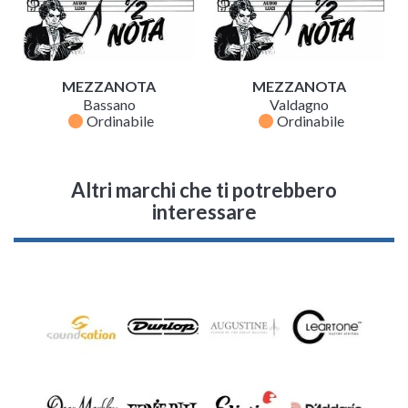
MEZZANOTA
MEZZANOTA
Bassano
Valdagno
fiber_manual_record
fiber_manual_record
Ordinabile
Ordinabile
Altri marchi che ti potrebbero
interessare