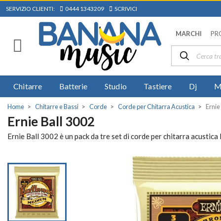
SERVIZIO CLIENTI:
0444 1343209
SCRIVICI
MARCHI
PR
Chitarre
Batterie
Studio
Tastiere
Dj
M
Home
Chitarre e Bassi
Corde
Corde per Chitarra Acustica
Ernie
Ernie Ball 3002
Ernie Ball 3002 è un pack da tre set di corde per chitarra acustic