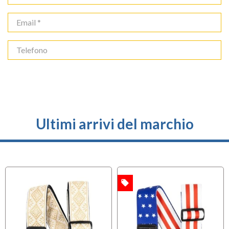
Ultimi arrivi del marchio
local_offer
OFFERTA