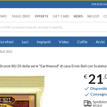
SPEDIZIONI
OMO
TASSO ZERO
OFFERTE
GIFT CARD
NEWS
NEGOZI
C
icrofoni
Luci
Impianti
Video
Cuffie
Archi
 Ball 3002
a Bronze 80/20 della serie "Earthwood" di casa Ernie Ball con Scalatu
21
€
,

Disponibi

Consegna 
Spedizio
sicura