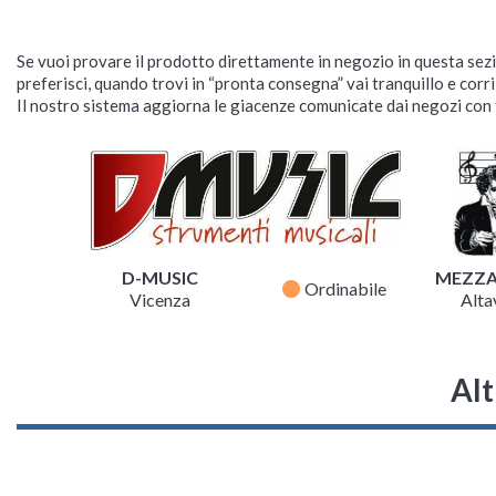
Se vuoi provare il prodotto direttamente in negozio in questa sezio
preferisci, quando trovi in “pronta consegna” vai tranquillo e corr
Il nostro sistema aggiorna le giacenze comunicate dai negozi con f
D-MUSIC
MEZZ
fiber_manual_record
Ordinabile
Vicenza
Altav
Alt