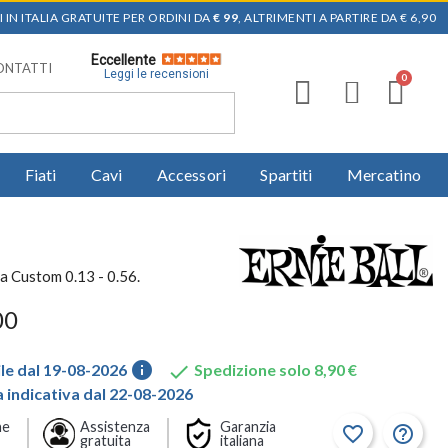
 IN ITALIA GRATUITE PER ORDINI DA
€ 99
, ALTRIMENTI A PARTIRE DA € 6,90
Eccellente
ONTATTI
Leggi le recensioni
Fiati
Cavi
Accessori
Spartiti
Mercatino
ra Custom 0.13 - 0.56.
00
info

le dal 19-08-2026
Spedizione solo 8,90 €
indicativa dal 22-08-2026
ne
Assistenza
Garanzia
favorite_border
help_outline
gratuita
italiana