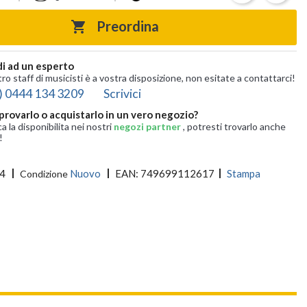
Preordina

i ad un esperto
tro staff di musicisti è a vostra disposizione, non esitate a contattarci!
) 0444 134 3209
Scrivici
provarlo o acquistarlo in un vero negozio?
ca la disponibilita nei nostri
negozi partner
, potresti trovarlo anche
!
4
Nuovo
EAN:
749699112617
Stampa
Condizione