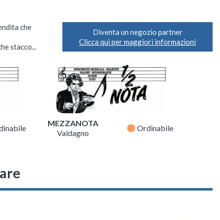
vendita che
Diventa un negozio partner
Clicca qui per maggiori informazioni
he stacco...
MEZZANOTA
fiber_manual_record
dinabile
Ordinabile
Valdagno
sare