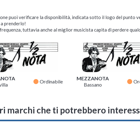
ne puoi verificare la disponibilità, indicata sotto il logo del punto 
i a prenderlo!
requenza, tuttavia anche al miglior musicista capita di perdere qualc
ANOTA
MEZZANOTA
fiber_manual_record
fiber_manual_record
Ordinabile
Or
illa
Bassano
ri marchi che ti potrebbero interes