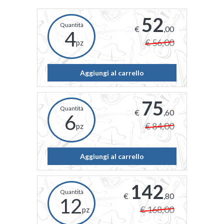
52
€
,00
4
€ 56,00
pz
Aggiungi al carrello
75
€
,60
6
€ 84,00
pz
Aggiungi al carrello
142
€
,80
12
€ 168,00
pz