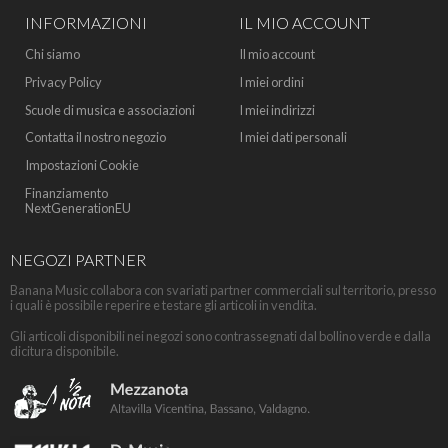
INFORMAZIONI
IL MIO ACCOUNT
Chi siamo
Il mio account
Privacy Policy
I miei ordini
Scuole di musica e associazioni
I miei indirizzi
Contatta il nostro negozio
I miei dati personali
Impostazioni Cookie
Finanziamento
NextGenerationEU
NEGOZI PARTNER
Banana Music collabora con svariati partner commerciali sul territorio, presso
i quali è possibile reperire e testare gli articoli in vendita.
Gli articoli disponibili nei negozi sono contrassegnati dal bollino verde e dalla
dicitura disponibile.