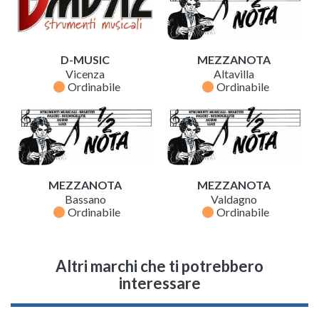
D-MUSIC
MEZZANOTA
Vicenza
Altavilla
fiber_manual_record
fiber_manual_record
Ordinabile
Ordinabile
MEZZANOTA
MEZZANOTA
Bassano
Valdagno
fiber_manual_record
fiber_manual_record
Ordinabile
Ordinabile
Altri marchi che ti potrebbero
interessare