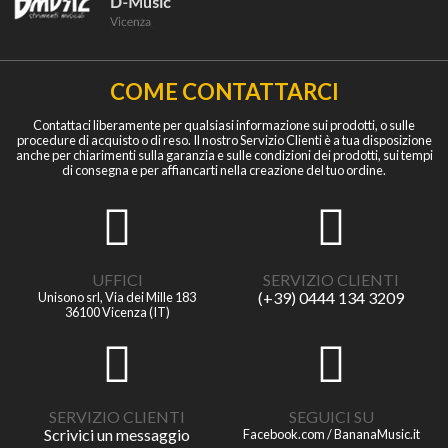
COME CONTATTARCI
Contattaci liberamente per qualsiasi informazione sui prodotti, o sulle
procedure di acquisto o di reso. Il nostro Servizio Clienti è a tua disposizione
anche per chiarimenti sulla garanzia e sulle condizioni dei prodotti, sui tempi
di consegna e per affiancarti nella creazione del tuo ordine.
UFFICI
SERVIZIO CLIENTI
(+39) 0444 134 3209
Unisono srl, Via dei Mille 183
36100 Vicenza (IT)
SERVIZIO CLIENTI
SEGUICI SU
Scrivici un messaggio
Facebook.com / BananaMusic.it