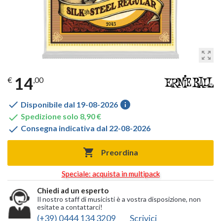
zoom_out_map
14
€
,00

info
Disponibile dal 19-08-2026

Spedizione solo 8,90 €

Consegna indicativa dal 22-08-2026

Preordina
Speciale: acquista in multipack
Chiedi ad un esperto
Il nostro staff di musicisti è a vostra disposizione, non
esitate a contattarci!
(+39) 0444 134 3209
Scrivici