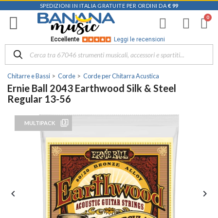
SPEDIZIONI IN ITALIA GRATUITE PER ORDINI DA
€ 99
Eccellente
Leggi le recensioni
Chitarre e Bassi
Corde
Corde per Chitarra Acustica
Ernie Ball 2043 Earthwood Silk & Steel
Regular 13-56
filter_3
MULTIPACK

