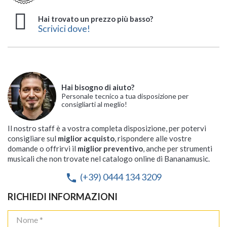
Hai trovato un prezzo più basso?
Scrivici dove!
Hai bisogno di aiuto?
Personale tecnico a tua disposizione per
consigliarti al meglio!
Il nostro staff è a vostra completa disposizione, per potervi
consigliare sul
miglior acquisto
, rispondere alle vostre
domande o offrirvi il
miglior preventivo
, anche per strumenti
musicali che non trovate nel catalogo online di Bananamusic.
(+39) 0444 134 3209
phone
RICHIEDI INFORMAZIONI