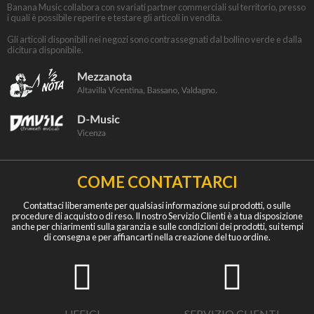
Banana Music collabora con svariati partner commerciali sul territorio, presso
i quali è possibile reperire e testare gli articoli in vendita.
Gli articoli disponibili nei negozi sono contrassegnati dal bollino verde e dalla
dicitura disponibile.
COME CONTATTARCI
Contattaci liberamente per qualsiasi informazione sui prodotti, o sulle
procedure di acquisto o di reso. Il nostro Servizio Clienti è a tua disposizione
anche per chiarimenti sulla garanzia e sulle condizioni dei prodotti, sui tempi
di consegna e per affiancarti nella creazione del tuo ordine.
UFFICI
SERVIZIO CLIENTI