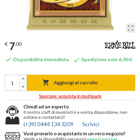
zoom_out_map
7
€
,00


Disponibilità immediata
Spedizione solo 6,90 €

Aggiungi al carrello
Speciale: acquista in multipack
Chiedi ad un esperto
Il nostro staff di musicisti è a vostra disposizione, non
esitate a contattarci!
(+39) 0444 134 3209
Scrivici
Vuoi provarlo o acquistarlo in un vero negozio?
Verifica la disponibilita nei nostri
negozi partner
,