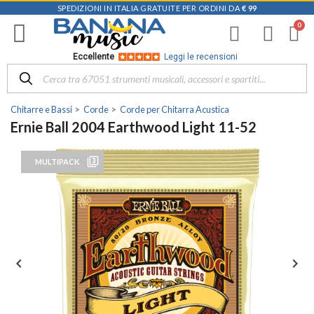
SPEDIZIONI IN ITALIA GRATUITE PER ORDINI DA
€ 99
Eccellente
Leggi le recensioni
Chitarre e Bassi
Corde
Corde per Chitarra Acustica
Ernie Ball 2004 Earthwood Light 11-52
filter_3
MULTIPACK

