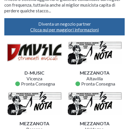
con frequenza, tuttavia anche al miglior musicista capita di
perdere qualche stacco...
Diventa un negozio partner
Clicca qui per maggiori informazioni
D-MUSIC
MEZZANOTA
Vicenza
Altavilla
fiber_manual_record
fiber_manual_record
Pronta Consegna
Pronta Consegna
MEZZANOTA
MEZZANOTA