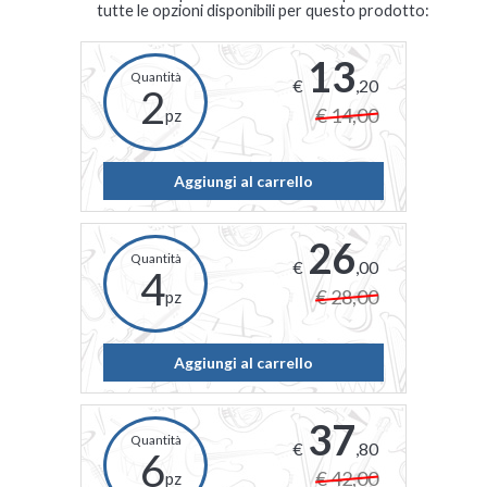
tutte le opzioni disponibili per questo prodotto:
13
€
,20
2
€ 14,00
pz
Aggiungi al carrello
26
€
,00
4
€ 28,00
pz
Aggiungi al carrello
37
€
,80
6
€ 42,00
pz