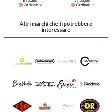
Bassano
Valdagno
fiber_manual_record
fiber_manual_record
Ordinabile
Ordinabile
Altri marchi che ti potrebbero
interessare