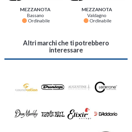
MEZZANOTA
MEZZANOTA
Bassano
Valdagno
fiber_manual_record
fiber_manual_record
Ordinabile
Ordinabile
Altri marchi che ti potrebbero
interessare