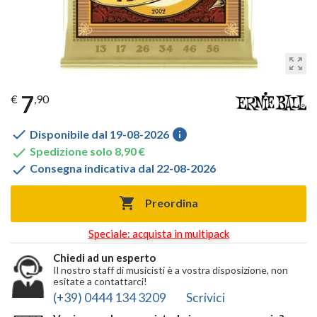
zoom_out_map
7
€
,90

info
Disponibile dal 19-08-2026

Spedizione solo 8,90 €

Consegna indicativa dal 22-08-2026

Preordina
Speciale: acquista in multipack
Chiedi ad un esperto
Il nostro staff di musicisti è a vostra disposizione, non
esitate a contattarci!
(+39) 0444 134 3209
Scrivici