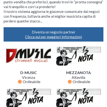
punto vendita che preferisci, quando trovi in “pronta consegna”
vai tranquillo e corri a prenderlo!
Il nostro sistema aggiorna le giacenze comunicate dai negozi
con frequenza, tuttavia anche al miglior musicista capita di
perdere qualche stacco...
Diventa un negozio partner
Clicca qui per maggiori informazioni
D-MUSIC
MEZZANOTA
Vicenza
Altavilla
fiber_manual_record
fiber_manual_record
Ordinabile
Ordinabile