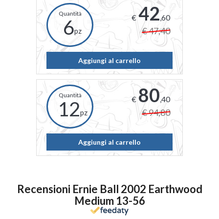
42
€
,60
6
€ 47,40
pz
Aggiungi al carrello
80
€
,40
12
€ 94,80
pz
Aggiungi al carrello
Recensioni Ernie Ball 2002 Earthwood
Medium 13-56