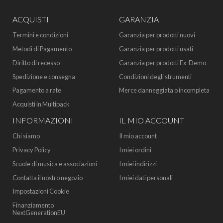
ACQUISTI
GARANZIA
Termini e condizioni
Garanzia per prodotti nuovi
Metodi di Pagamento
Garanzia per prodotti usati
Diritto di recesso
Garanzia per prodotti Ex-Demo
Spedizione e consegna
Condizioni degli strumenti
Pagamento a rate
Merce danneggiata o incompleta
Acquisti in Multipack
INFORMAZIONI
IL MIO ACCOUNT
Chi siamo
Il mio account
Privacy Policy
I miei ordini
Scuole di musica e associazioni
I miei indirizzi
Contatta il nostro negozio
I miei dati personali
Impostazioni Cookie
Finanziamento
NextGenerationEU