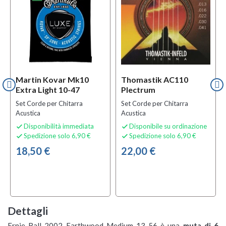
Martin Kovar Mk10
Thomastik AC110
Extra Light 10-47
Plectrum
Set Corde per Chitarra
Set Corde per Chitarra
Acustica
Acustica
Disponibilità immediata
Disponibile su ordinazione


Spedizione solo 6,90 €
Spedizione solo 6,90 €


18,50 €
22,00 €
Dettagli
Ernie Ball 2002 Earthwood Medium 13-56 è una
muta di 6