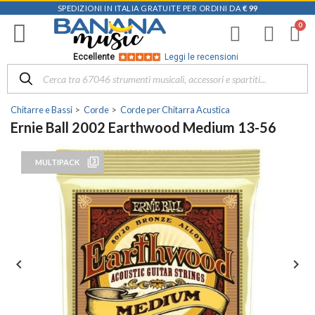
SPEDIZIONI IN ITALIA GRATUITE PER ORDINI DA
€ 99
Eccellente
Leggi le recensioni
Chitarre e Bassi
Corde
Corde per Chitarra Acustica
Ernie Ball 2002 Earthwood Medium 13-56
filter_3
MULTIPACK

