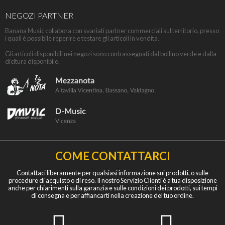
NEGOZI PARTNER
Banana Music collabora con svariati partner commerciali sul territorio, presso
i quali è possibile reperire e testare gli articoli in vendita.
Gli articoli disponibili nei negozi sono contrassegnati dal bollino verde e dalla
dicitura disponibile.
COME CONTATTARCI
Contattaci liberamente per qualsiasi informazione sui prodotti, o sulle
procedure di acquisto o di reso. Il nostro Servizio Clienti è a tua disposizione
anche per chiarimenti sulla garanzia e sulle condizioni dei prodotti, sui tempi
di consegna e per affiancarti nella creazione del tuo ordine.