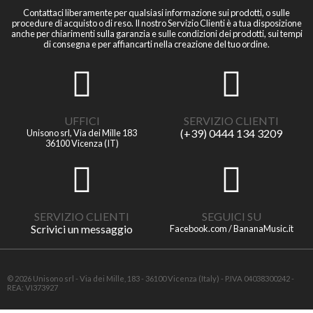
Contattaci liberamente per qualsiasi informazione sui prodotti, o sulle
procedure di acquisto o di reso. Il nostro Servizio Clienti è a tua disposizione
anche per chiarimenti sulla garanzia e sulle condizioni dei prodotti, sui tempi
di consegna e per affiancarti nella creazione del tuo ordine.
UFFICI
SERVIZIO CLIENTI
(+39) 0444 134 3209
Unisono srl, Via dei Mille 183
36100 Vicenza (IT)
SERVIZIO CLIENTI
SEGUICI SU
Scrivici un messaggio
Facebook.com / BananaMusic.it
© 2026 Unisono srl - Via dei Mille, 183 - 36100 Vicenza (Italy) - P.IVA 04038300242 -
REA: VI373927