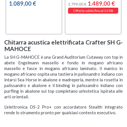
1.089,00 €
1.489,00 €
1.799,00 €
Offerta valida fino al 31/08
Chitarra acustica elettrificata Crafter SH G-
MAHOCE
La SH G-MAHOCE è una Grand Auditorium Cutaway con top in
abete Engelmann massello e fondo in mogano africano
massello e fasce in mogano africano laminato. Il manico in
mogano africano ospita una tastiera in palissandro indiano con
intarsi Sea Horse in abalone e madreperla, mentre la rosetta in
palissandro e abalone e il binding in palissandro indiano con
purfling in abalone sul top completano un'estetica ispirata alle
arti orientali.
L'elettronica DS-2 Pro+ con accordatore Stealth integrato
rende lo strumento pronto per qualsiasi contesto esecutivo.