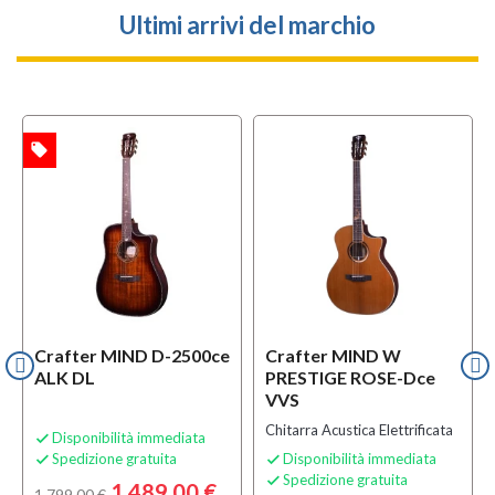
Ultimi arrivi del marchio
local_offer
l
TA
OFFERTA
Crafter MIND D-2500ce
Crafter MIND W
ALK DL
PRESTIGE ROSE-Dce
VVS
Chitarra Acustica Elettrificata
Disponibilità immediata

Spedizione gratuita
Disponibilità immediata


Spedizione gratuita

1.489,00 €
1.799,00 €