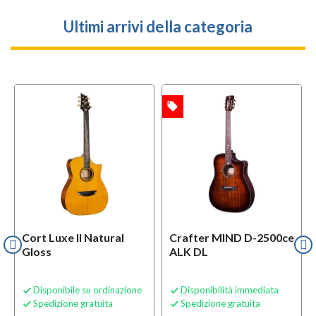
Ultimi arrivi della categoria
local_offer
OFFERTA
Cort Luxe II Natural
Crafter MIND D-2500ce
Gloss
ALK DL
Disponibile su ordinazione
Disponibilità immediata


Spedizione gratuita
Spedizione gratuita

