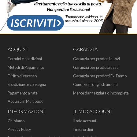
ACQUISTI
GARANZIA
Termini e condizioni
Garanzia per prodotti nuovi
Metodi di Pagamento
Garanzia per prodotti usati
Diritto di recesso
Garanzia per prodotti Ex-Demo
Spedizione e consegna
Condizioni degli strumenti
Pagamento a rate
Merce danneggiata o incompleta
Acquisti in Multipack
INFORMAZIONI
IL MIO ACCOUNT
Chi siamo
Il mio account
Privacy Policy
I miei ordini