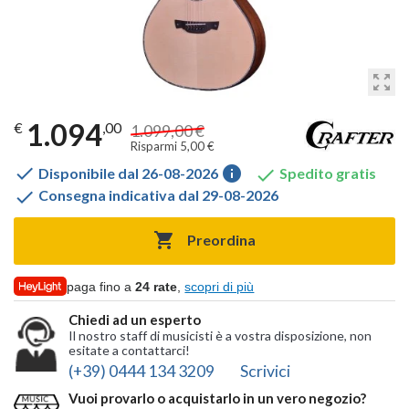
zoom_out_map
1.094
€
,00
1.099,00 €
Risparmi 5,00 €

info

Disponibile dal 26-08-2026
Spedito gratis

Consegna indicativa dal 29-08-2026

Preordina
paga fino a
24 rate
,
scopri di più
Chiedi ad un esperto
Il nostro staff di musicisti è a vostra disposizione, non
esitate a contattarci!
(+39) 0444 134 3209
Scrivici
Vuoi provarlo o acquistarlo in un vero negozio?