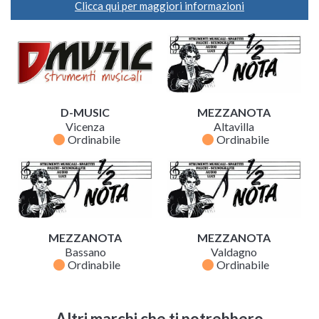
Clicca qui per maggiori informazioni
D-MUSIC
MEZZANOTA
Vicenza
Altavilla
fiber_manual_record
fiber_manual_record
Ordinabile
Ordinabile
MEZZANOTA
MEZZANOTA
Bassano
Valdagno
fiber_manual_record
fiber_manual_record
Ordinabile
Ordinabile
Altri marchi che ti potrebbero