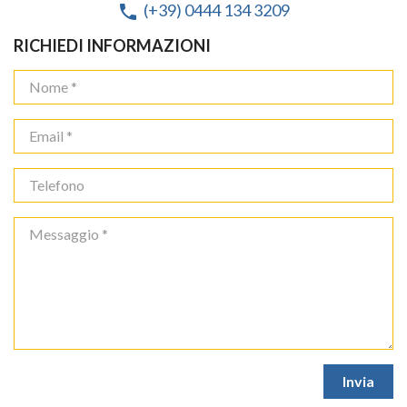
(+39) 0444 134 3209
phone
RICHIEDI INFORMAZIONI