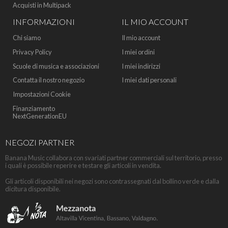
Acquisti in Multipack
INFORMAZIONI
IL MIO ACCOUNT
Chi siamo
Il mio account
Privacy Policy
I miei ordini
Scuole di musica e associazioni
I miei indirizzi
Contatta il nostro negozio
I miei dati personali
Impostazioni Cookie
Finanziamento
NextGenerationEU
NEGOZI PARTNER
Banana Music collabora con svariati partner commerciali sul territorio, presso
i quali è possibile reperire e testare gli articoli in vendita.
Gli articoli disponibili nei negozi sono contrassegnati dal bollino verde e dalla
dicitura disponibile.