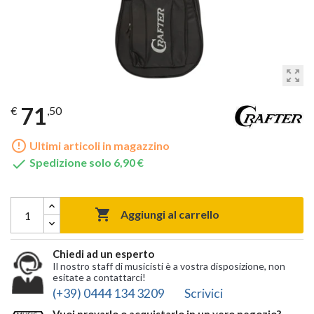
zoom_out_map
71
€
,50
error_outline
Ultimi articoli in magazzino

Spedizione solo 6,90 €

Aggiungi al carrello
Chiedi ad un esperto
Il nostro staff di musicisti è a vostra disposizione, non
esitate a contattarci!
(+39) 0444 134 3209
Scrivici
Vuoi provarlo o acquistarlo in un vero negozio?