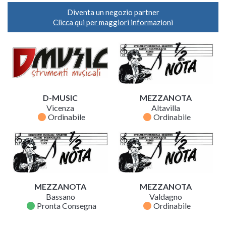
Diventa un negozio partner
Clicca qui per maggiori informazioni
D-MUSIC
MEZZANOTA
Vicenza
Altavilla
fiber_manual_record
fiber_manual_record
Ordinabile
Ordinabile
MEZZANOTA
MEZZANOTA
Bassano
Valdagno
fiber_manual_record
fiber_manual_record
Pronta Consegna
Ordinabile