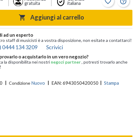
favorite_border
help_outline
gratuita
italiana
Aggiungi al carrello

i ad un esperto
tro staff di musicisti è a vostra disposizione, non esitate a contattarci!
) 0444 134 3209
Scrivici
provarlo o acquistarlo in un vero negozio?
ca la disponibilita nei nostri
negozi partner
, potresti trovarlo anche
!
0
Nuovo
EAN:
6943050420050
Stampa
Condizione