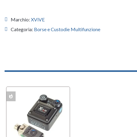
Marchio:
XViVE
Categoria:
Borse e Custodie Multifunzione
whatshot
ACK