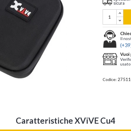
sicura
Chied
Il nos
(+39
Vuoi 
Verifi
usato
27511
Codice:
Caratteristiche XViVE Cu4