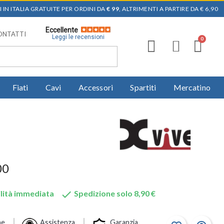
 IN ITALIA GRATUITE PER ORDINI DA
€ 99
, ALTRIMENTI A PARTIRE DA € 6,90
Eccellente
ONTATTI
Leggi le recensioni
Fiati
Cavi
Accessori
Spartiti
Mercatino
00

lità immediata
Spedizione solo 8,90 €
ne
Assistenza
Garanzia