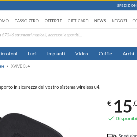
SPEDIZIONI
OMO
TASSO ZERO
OFFERTE
GIFT CARD
NEWS
NEGOZI
C
icrofoni
Luci
Impianti
Video
Cuffie
Archi
one
XViVE Cu4
porto in sicurezza del vostro sistema wireless u4.
15
€
,

Disponibi
Spedizio