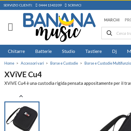
SERVIZIO CLIENTI:
0444 1343209
SCRIVICI
MARCHI
PR
Chitarre
Batterie
Studio
Tastiere
Dj
M
Home
Accessori vari
Borse e Custodie
Borse e Custodie Multifunzi
XViVE Cu4
XViVE Cu4 è una custodia rigida pensata appositamente per il tras
