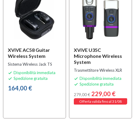
XViVE AC58 Guitar
XViVE U35C
Wireless System
Microphone Wireless
System
Sistema Wireless Jack TS
Trasmettitore Wireless XLR
Disponibilità immediata

Spedizione gratuita
Disponibilità immediata


Spedizione gratuita

164,00 €
229,00 €
279,00 €
Offerta valida fino al 31/08