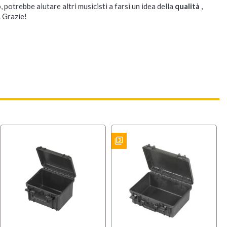
, potrebbe aiutare altri musicisti a farsi un idea della
qualità
,
. Grazie!
filter_3
BUNDLES