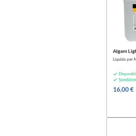
Algam Lig
Liquido per 
Disponibi

Spedizion

16,00 €