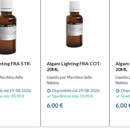
hting FRA-STR-
Algam Lighting FRA-COT-
Algam 
20ML
20ML
Macchina della
Liquido per Macchina della
Liquido 
Nebbia
Nebbia
le dal 19-08-2026
Disponibile dal 29-08-2026
Dispo
schedule
schedule
e solo 10,90 €
Spedizione solo 10,90 €
Spedi


6,00 €
6,00 