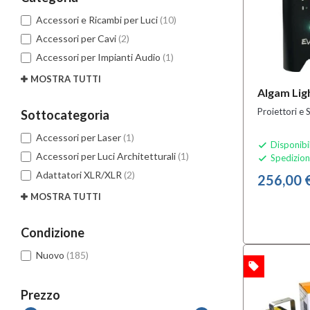
Accessori e Ricambi per Luci
(10)
Accessori per Cavi
(2)
Accessori per Impianti Audio
(1)
MOSTRA TUTTI
Algam Lig
Proiettori e
Sottocategoria
Accessori per Laser
(1)
Disponibi

Accessori per Luci Architetturali
(1)
Spedizion

Adattatori XLR/XLR
(2)
256,00 
MOSTRA TUTTI
Condizione
Nuovo
(185)
local_offer
OFFERTA
Prezzo