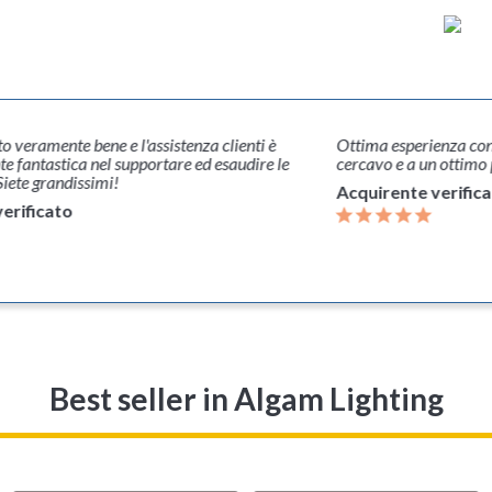
o veramente bene e l'assistenza clienti è
Ottima esperienza con
e fantastica nel supportare ed esaudire le
cercavo e a un ottimo 
Siete grandissimi!
Acquirente verific
erificato
Best seller
in Algam Lighting