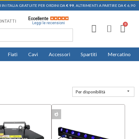
 IN ITALIA GRATUITE PER ORDINI DA
€ 99
, ALTRIMENTI A PARTIRE DA € 6,90
Eccellente
ONTATTI
Leggi le recensioni
Fiati
Cavi
Accessori
Spartiti
Mercatino

Per disponibilità
whatshot
MULTIPACK