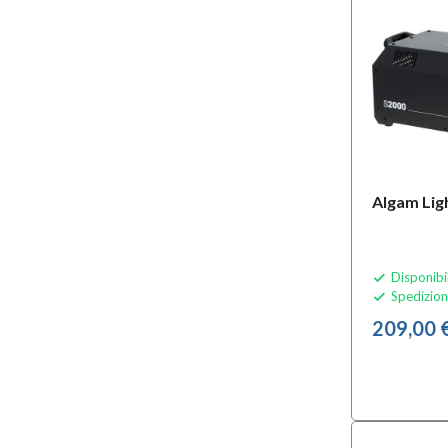
Algam Lig
Disponibi

Spedizion

209,00 