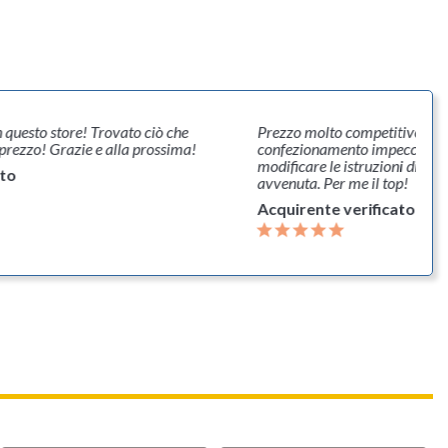
 questo store! Trovato ciò che
Prezzo molto competitivo. Velo
prezzo! Grazie e alla prossima!
confezionamento impeccabile.
modificare le istruzioni di co
ato
avvenuta. Per me il top!
Acquirente verificato