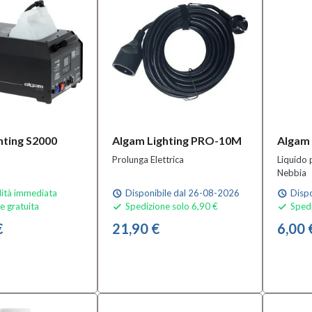
hting S2000
Algam Lighting PRO-10M
Algam 
Prolunga Elettrica
Liquido 
Nebbia
lità immediata
Disponibile dal 26-08-2026
Dispo
schedule
schedule
e gratuita
Spedizione solo 6,90 €
Spedi


€
21,90 €
6,00 