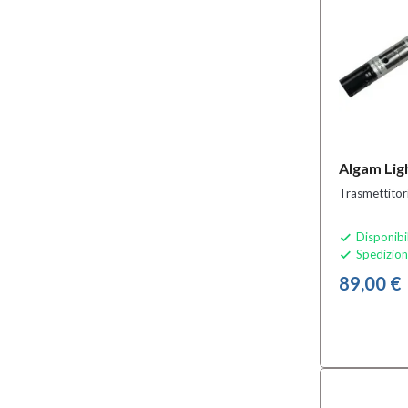
Algam Li
Trasmettitor
Disponibi

Spedizion

89,00 €