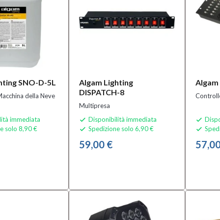
hting SNO-D-5L
Algam Lighting
Algam 
DISPATCH-8
Macchina della Neve
Control
Multipresa
lità immediata
Disponibilità immediata
Dispo


e solo 8,90 €
Spedizione solo 6,90 €
Spedi


59,00 €
57,00