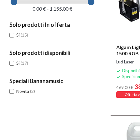
0,00 € - 1.155,00 €
Solo prodotti In offerta
Si
(15)
Algam Lig
Solo prodotti disponibili
1500 RGB
Luci Laser
Si
(17)
Disponibi

Spedizion

Speciali Bananamusic
3
469,00 €
Novità
(2)
Offerta v