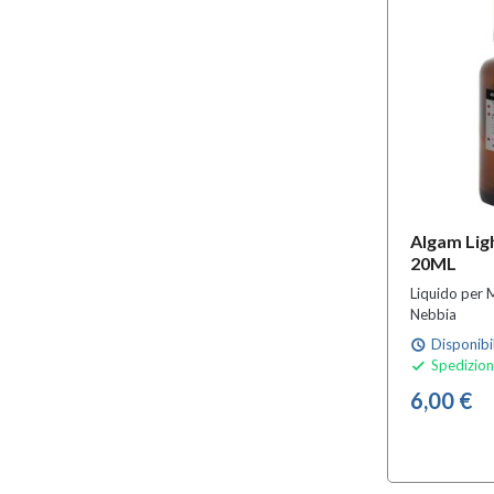
Algam Lig
20ML
Liquido per 
Nebbia
Disponibi
schedule
Spedizion

6,00 €