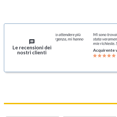
 e disponibili. Il corriere mi ha fatto attendere più
Mi sono trovat
evisto e loro, per risolvere la mia urgenza, mi hanno
stata verament
message
o un secondo prodotto. Super!!
mie richieste. 
Le recensioni dei
rente verificato
Acquirente v
nostri clienti