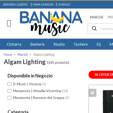
SERVIZIO CLIENTI:
0444 1343209
SCRIVICI
MARCHI
PR
Chitarre
Batterie
Studio
Tastiere
Dj
M
Home
Marchi
Algam Lighting
Algam Lighting
(185 prodotti)
IN OFFERT
Disponibile in Negozio
D-Music | Vicenza
(1)
Mezzanota | Altavilla Vicentina
(16)
whatshot
MULTIPACK
Mezzanota | Bassano del Grappa
(1)
Categoria