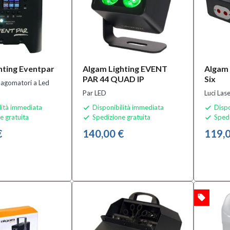
hting Eventpar
Algam Lighting EVENT
Algam 
PAR 44 QUAD IP
Six
 Sagomatori a Led
Par LED
Luci Las
lità immediata
Disponibilità immediata
Dispo


e gratuita
Spedizione gratuita
Spedi


€
140,00 €
119,0
local_offer
OFFERTA