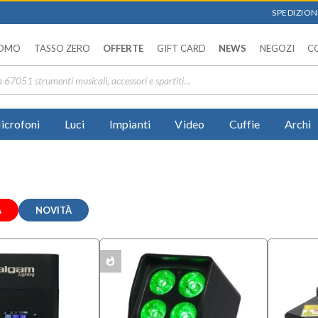
SPEDIZIONI
OMO
TASSO ZERO
OFFERTE
GIFT CARD
NEWS
NEGOZI
C
icrofoni
Luci
Impianti
Video
Cuffie
Archi
A
NOVITÀ
whatshot
MULTIPACK