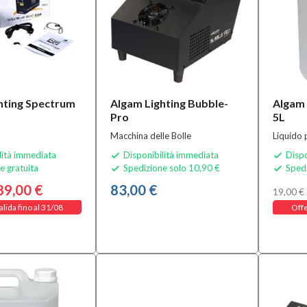
hting Spectrum
Algam Lighting Bubble-
Algam 
Pro
5L
Macchina delle Bolle
Liquido 
lità immediata
Disponibilità immediata
Dispo


e gratuita
Spedizione solo 10,90 €
Spedi


89,00 €
83,00 €
19,00 €
alida fino al 31/08
Offe