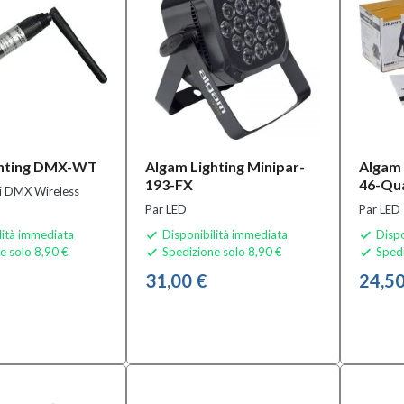
ghting DMX-WT
Algam Lighting Minipar-
Algam 
193-FX
46-Qu
i DMX Wireless
Par LED
Par LED
lità immediata
Disponibilità immediata
Dispo


e solo 8,90 €
Spedizione solo 8,90 €
Spedi


31,00 €
24,50