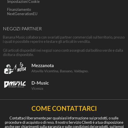
Impostazioni Cookie
Finanziamento
NextGenerationEU
NEGOZI PARTNER
Banana Music collabora con svariati partner commerciali sul territorio, presso
i quali è possibile reperire e testare gli articoli in vendita.
Gli articoli disponibili nei negozi sono contrassegnati dal bollino verde e dalla
dicitura disponibile.
COME CONTATTARCI
Contattaci liberamente per qualsiasi informazione sui prodotti, o sulle
procedure di acquisto o di reso. Il nostro Servizio Clienti è a tua disposizione
anche per chiarimenti sulla garanzia e sulle condizioni dei prodotti, sui tempi