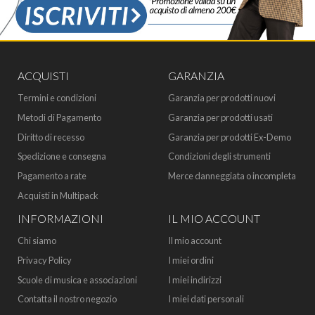
ACQUISTI
GARANZIA
Termini e condizioni
Garanzia per prodotti nuovi
Metodi di Pagamento
Garanzia per prodotti usati
Diritto di recesso
Garanzia per prodotti Ex-Demo
Spedizione e consegna
Condizioni degli strumenti
Pagamento a rate
Merce danneggiata o incompleta
Acquisti in Multipack
INFORMAZIONI
IL MIO ACCOUNT
Chi siamo
Il mio account
Privacy Policy
I miei ordini
Scuole di musica e associazioni
I miei indirizzi
Contatta il nostro negozio
I miei dati personali