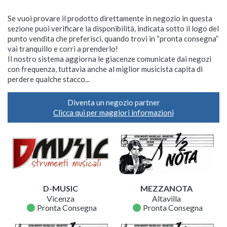
Se vuoi provare il prodotto direttamente in negozio in questa
sezione puoi verificare la disponibilità, indicata sotto il logo del
punto vendita che preferisci, quando trovi in “pronta consegna”
vai tranquillo e corri a prenderlo!
Il nostro sistema aggiorna le giacenze comunicate dai negozi
con frequenza, tuttavia anche al miglior musicista capita di
perdere qualche stacco...
Diventa un negozio partner
Clicca qui per maggiori informazioni
D-MUSIC
MEZZANOTA
Vicenza
Altavilla
fiber_manual_record
fiber_manual_record
Pronta Consegna
Pronta Consegna