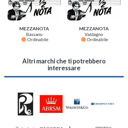
MEZZANOTA
MEZZANOTA
Bassano
Valdagno
fiber_manual_record
fiber_manual_record
Ordinabile
Ordinabile
Altri marchi che ti potrebbero
interessare