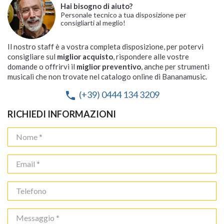
Hai bisogno di aiuto?
Personale tecnico a tua disposizione per
consigliarti al meglio!
Il nostro staff è a vostra completa disposizione, per potervi
consigliare sul
miglior acquisto
, rispondere alle vostre
domande o offrirvi il
miglior preventivo
, anche per strumenti
musicali che non trovate nel catalogo online di Bananamusic.
(+39) 0444 134 3209
phone
RICHIEDI INFORMAZIONI