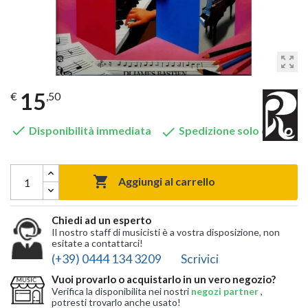
zoom_out_map
15
€
,50


Disponibilità immediata
Spedizione solo 6,90 €

Aggiungi al carrello
Chiedi ad un esperto
Il nostro staff di musicisti è a vostra disposizione, non
esitate a contattarci!
(+39) 0444 134 3209
Scrivici
Vuoi provarlo o acquistarlo in un vero negozio?
Verifica la disponibilita nei nostri
negozi partner
,
potresti trovarlo anche usato!