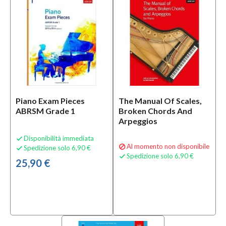
Condizione
Nuovo
(3)
Prezzo
0,00 €
-
Piano Exam Pieces
The Manual Of Scales,
30,00 €
ABRSM Grade 1
Broken Chords And
Arpeggios
Solo
Disponibilità immediata

prodotti
Al momento non disponibile

Spedizione solo 6,90 €

disponibili
Spedizione solo 6,90 €

25,90 €
Si
(1)