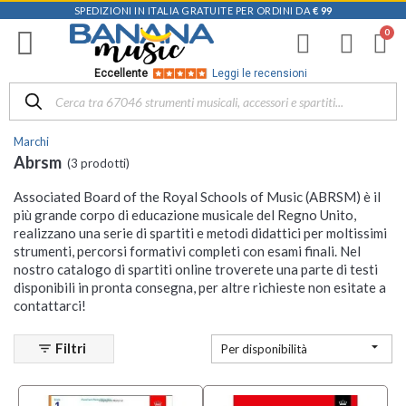
SPEDIZIONI IN ITALIA GRATUITE PER ORDINI DA
€ 99
Filtra
i
risultati
×
Eccellente
Leggi le recensioni
Disponibile
in
Marchi
Negozio
Abrsm
(3 prodotti)
Mezzanota
Associated Board of the Royal Schools of Music (ABRSM) è il
| Altavilla
più grande corpo di educazione musicale del Regno Unito,
Vicentina
realizzano una serie di spartiti e metodi didattici per moltissimi
(1)
strumenti, percorsi formativi completi con esami finali. Nel
nostro catalogo di spartiti online troverete una parte di testi
Categoria
disponibili in pronta consegna, per altre richieste non esitate a
contattarci!
Libri per
Pianoforte

Filtri
filter_list
Per disponibilità
e Tastiere
(3)