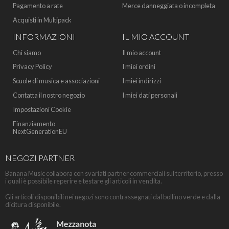
Pagamento a rate
Merce danneggiata o incompleta
Acquisti in Multipack
INFORMAZIONI
IL MIO ACCOUNT
Chi siamo
Il mio account
Privacy Policy
I miei ordini
Scuole di musica e associazioni
I miei indirizzi
Contatta il nostro negozio
I miei dati personali
Impostazioni Cookie
Finanziamento
NextGenerationEU
NEGOZI PARTNER
Banana Music collabora con svariati partner commerciali sul territorio, presso
i quali è possibile reperire e testare gli articoli in vendita.
Gli articoli disponibili nei negozi sono contrassegnati dal bollino verde e dalla
dicitura disponibile.