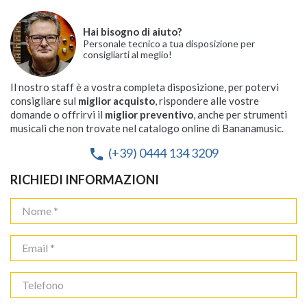
Hai bisogno di aiuto?
Personale tecnico a tua disposizione per
consigliarti al meglio!
Il nostro staff è a vostra completa disposizione, per potervi
consigliare sul
miglior acquisto
, rispondere alle vostre
domande o offrirvi il
miglior preventivo
, anche per strumenti
musicali che non trovate nel catalogo online di Bananamusic.
(+39) 0444 134 3209
phone
RICHIEDI INFORMAZIONI