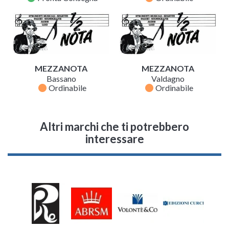
MEZZANOTA
MEZZANOTA
Bassano
Valdagno
fiber_manual_record
fiber_manual_record
Ordinabile
Ordinabile
Altri marchi che ti potrebbero
interessare