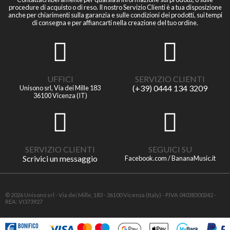
procedure di acquisto o di reso. Il nostro Servizio Clienti è a tua disposizione
anche per chiarimenti sulla garanzia e sulle condizioni dei prodotti, sui tempi
di consegna e per affiancarti nella creazione del tuo ordine.
UFFICI
SERVIZIO CLIENTI
(+39) 0444 134 3209
Unisono srl, Via dei Mille 183
36100 Vicenza (IT)
SERVIZIO CLIENTI
SEGUICI SU
Scrivici un messaggio
Facebook.com / BananaMusic.it
© 2026 Unisono srl - Via dei Mille, 183 - 36100 Vicenza (Italy) - P.IVA 04038300242 -
REA: VI373927