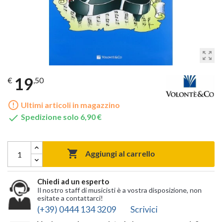
zoom_out_map
19
€
,50
error_outline
Ultimi articoli in magazzino

Spedizione solo 6,90 €

Aggiungi al carrello
Chiedi ad un esperto
Il nostro staff di musicisti è a vostra disposizione, non
esitate a contattarci!
(+39) 0444 134 3209
Scrivici