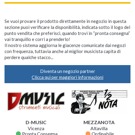
Se vuoi provare il prodotto direttamente in negozio in questa
sezione puoi verificare la disponibilità, indicata sotto il logo del
punto vendita che preferisci, quando trovi in “pronta consegna”
vai tranquillo e corri a prenderlo!
Il nostro sistema aggiorna le giacenze comunicate dai negozi
con frequenza, tuttavia anche al miglior musicista capita di
perdere qualche stacco...
Diventa un negozio partner
Clicca qui per maggiori informazioni
D-MUSIC
MEZZANOTA
Vicenza
Altavilla
fiber_manual_record
fiber_manual_record
Pronta Consegna
Ordinabile