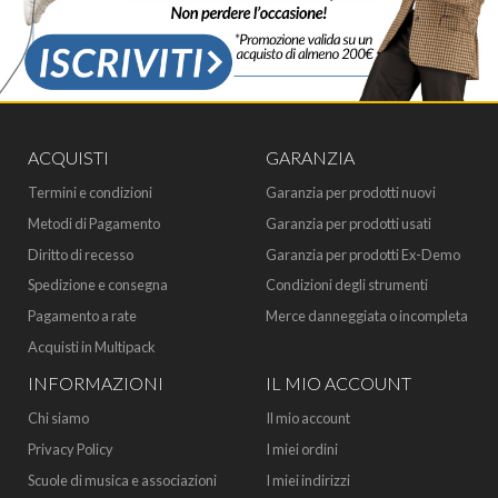
ACQUISTI
GARANZIA
Termini e condizioni
Garanzia per prodotti nuovi
Metodi di Pagamento
Garanzia per prodotti usati
Diritto di recesso
Garanzia per prodotti Ex-Demo
Spedizione e consegna
Condizioni degli strumenti
Pagamento a rate
Merce danneggiata o incompleta
Acquisti in Multipack
INFORMAZIONI
IL MIO ACCOUNT
Chi siamo
Il mio account
Privacy Policy
I miei ordini
Scuole di musica e associazioni
I miei indirizzi