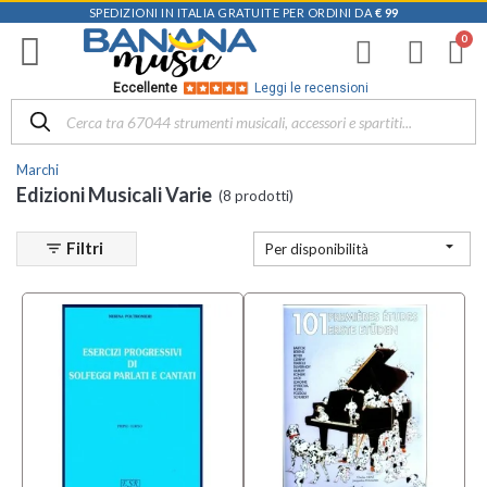
SPEDIZIONI IN ITALIA GRATUITE PER ORDINI DA
€ 99
Filtra
i
risultati
×
Eccellente
Leggi le recensioni
Disponibile
in
Marchi
Negozio
Edizioni Musicali Varie
(8 prodotti)
D-
Music |

Filtri
filter_list
Per disponibilità
Vicenza
(6)
Mezzanota
| Altavilla
Vicentina
(3)
Mezzanota
| Bassano
del Grappa
(1)