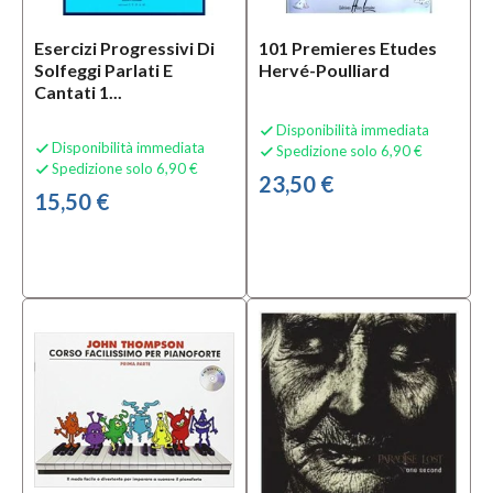
Mezzanota
| Valdagno
Esercizi Progressivi Di
101 Premieres Etudes
(1)
Solfeggi Parlati E
Hervé-Poulliard
Cantati 1...
Categoria
Disponibilità immediata

Disponibilità immediata

Spedizione solo 6,90 €
Libri per

Spedizione solo 6,90 €

Chitarra
23,50 €
Classica
15,50 €
e
Acustica
(3)
Libri per
Pianoforte
e Tastiere
(1)
Libri per
Teoria e
Solfeggio
(2)
MOSTRA