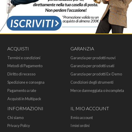
ACQUISTI
GARANZIA
Termini e condizioni
Garanzia per prodotti nuovi
Metodi di Pagamento
Garanzia per prodotti usati
Diritto di recesso
Garanzia per prodotti Ex-Demo
Spedizione e consegna
Condizioni degli strumenti
Pagamento a rate
Merce danneggiata o incompleta
Acquisti in Multipack
INFORMAZIONI
IL MIO ACCOUNT
Chi siamo
Il mio account
Privacy Policy
I miei ordini