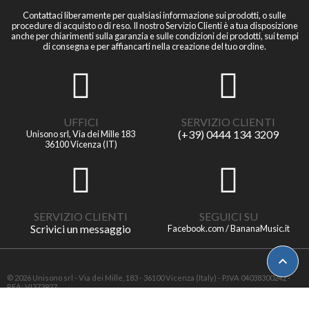
Contattaci liberamente per qualsiasi informazione sui prodotti, o sulle
procedure di acquisto o di reso. Il nostro Servizio Clienti è a tua disposizione
anche per chiarimenti sulla garanzia e sulle condizioni dei prodotti, sui tempi
di consegna e per affiancarti nella creazione del tuo ordine.
UFFICI
SERVIZIO CLIENTI
(+39) 0444 134 3209
Unisono srl, Via dei Mille 183
36100 Vicenza (IT)
SERVIZIO CLIENTI
SEGUICI SU
Scrivici un messaggio
Facebook.com / BananaMusic.it

© 2026 Unisono srl - Via dei Mille, 183 - 36100 Vicenza (Italy) - P.IVA 04038300242 -
REA: VI373927