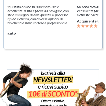
usic e
Mi sono trovato veramente bene e l'assistenza clienti 
 navigare, con
veramente fantastica nel supportare ed esaudire le m
. Il processo
richieste. Siete grandissimi!
pzioni di
Acquirente verificato
rofessionale.