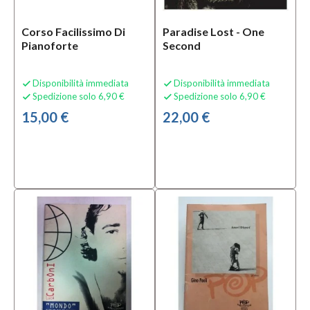
TUTTI
Corso Facilissimo Di
Paradise Lost - One
Condizione
Pianoforte
Second
Nuovo
(8)
Disponibilità immediata
Disponibilità immediata


Spedizione solo 6,90 €
Spedizione solo 6,90 €


15,00 €
22,00 €
Prezzo
0,00 €
-
30,00 €
Solo
prodotti
disponibili
Si
(7)