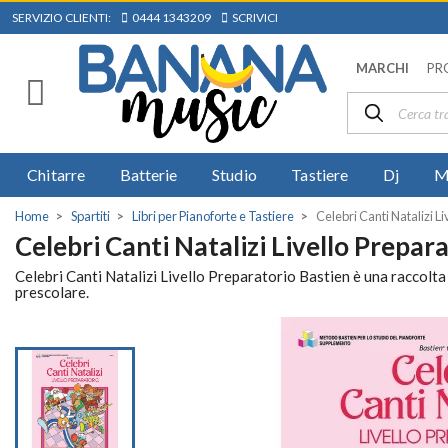
SERVIZIO CLIENTI:
0444 1343209
SCRIVICI
MARCHI
PR
Chitarre
Batterie
Studio
Tastiere
Dj
M
Home
Spartiti
Libri per Pianoforte e Tastiere
Celebri Canti Natalizi L
Celebri Canti Natalizi Livello Prepar
Celebri Canti Natalizi Livello Preparatorio Bastien è una raccolta di
prescolare.