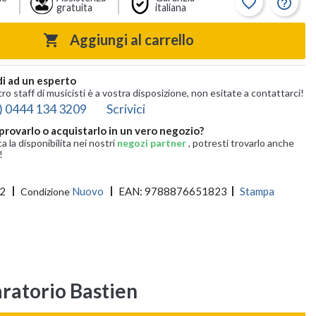
favorite_border
help_outline
gratuita
italiana
Aggiungi al carrello

i ad un esperto
tro staff di musicisti è a vostra disposizione, non esitate a contattarci!
) 0444 134 3209
Scrivici
provarlo o acquistarlo in un vero negozio?
ca la disponibilita nei nostri
negozi partner
, potresti trovarlo anche
!
2
Nuovo
EAN:
9788876651823
Stampa
Condizione
aratorio Bastien