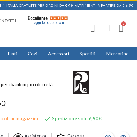
 IN ITALIA GRATUITE PER ORDINI DA
€ 99
, ALTRIMENTI A PARTIRE DA € 6,90
Eccellente
ONTATTI
Leggi le recensioni
Fiati
Cavi
Accessori
Spartiti
Mercatino
per i bambini piccoli in età
50

icoli in magazzino
Spedizione solo 6,90 €
ne
Assistenza
Garanzia