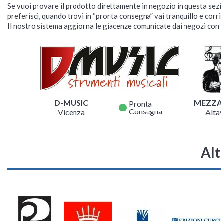
Se vuoi provare il prodotto direttamente in negozio in questa sezio
preferisci, quando trovi in “pronta consegna” vai tranquillo e corr
Il nostro sistema aggiorna le giacenze comunicate dai negozi con f
D-MUSIC
MEZZ
Pronta
fiber_manual_record
Consegna
Vicenza
Altav
Alt