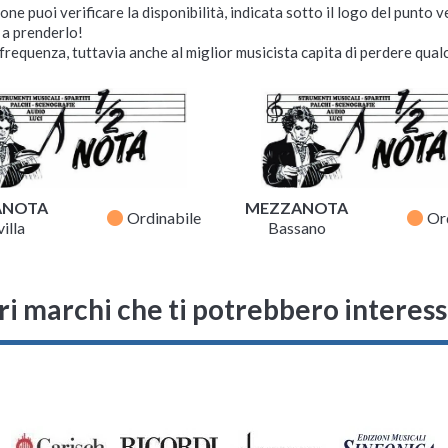
ne puoi verificare la disponibilità, indicata sotto il logo del punto 
i a prenderlo!
requenza, tuttavia anche al miglior musicista capita di perdere qualc
ANOTA
MEZZANOTA
fiber_manual_record
fiber_manual_record
Ordinabile
Or
illa
Bassano
ri marchi che ti potrebbero interes