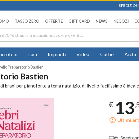
SPEDIZIONI
OMO
TASSO ZERO
OFFERTE
GIFT CARD
NEWS
NEGOZI
C
icrofoni
Luci
Impianti
Video
Cuffie
Archi
ivello Preparatorio Bastien
atorio Bastien
 brani per pianoforte a tema natalizio, di livello facilissimo è ideale 
13
€
,
error_outline
Ultimi art
Spedizio