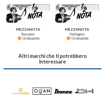
MEZZANOTA
MEZZANOTA
Bassano
Valdagno
fiber_manual_record
fiber_manual_record
Ordinabile
Ordinabile
Altri marchi che ti potrebbero
interessare