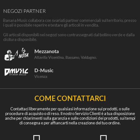
NEGOZI PARTNER
Banana Music collabora con svariati partner commerciali sul territorio, presso
i quali è possibile reperire e testare gli articoli in vendita.
Gli articoli disponibili nei negozi sono contrassegnati dal bollino verde e dalla
dicitura disponibile.
COME CONTATTARCI
Contattaci liberamente per qualsiasi informazione sui prodotti, o sulle
procedure di acquisto o di reso. Il nostro Servizio Clienti è a tua disposizione
anche per chiarimenti sulla garanzia e sulle condizioni dei prodotti, sui tempi
di consegna e per affiancarti nella creazione del tuo ordine.