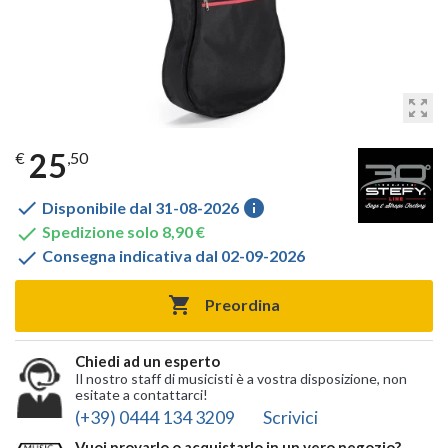
zoom_out_map
25
€
,50

info
Disponibile dal 31-08-2026

Spedizione solo 8,90 €

Consegna indicativa dal 02-09-2026

Preordina
Chiedi ad un esperto
Il nostro staff di musicisti è a vostra disposizione, non
esitate a contattarci!
(+39) 0444 134 3209
Scrivici
Vuoi provarlo o acquistarlo in un vero negozio?