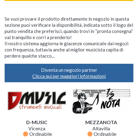
Se vuoi provare il prodotto direttamente in negozio in questa
sezione puoi verificare la disponibilità, indicata sotto il logo del
punto vendita che preferisci, quando trovi in “pronta consegna”
vai tranquillo e corri a prenderlo!
Il nostro sistema aggiorna le giacenze comunicate dai negozi
con frequenza, tuttavia anche al miglior musicista capita di
perdere qualche stacco...
Diventa un negozio partner
Clicca qui per maggiori informazioni
D-MUSIC
MEZZANOTA
Vicenza
Altavilla
fiber_manual_record
fiber_manual_record
Ordinabile
Ordinabile