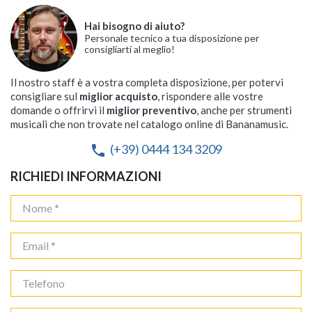
Hai bisogno di aiuto?
Personale tecnico a tua disposizione per
consigliarti al meglio!
Il nostro staff è a vostra completa disposizione, per potervi
consigliare sul
miglior acquisto
, rispondere alle vostre
domande o offrirvi il
miglior preventivo
, anche per strumenti
musicali che non trovate nel catalogo online di Bananamusic.
(+39) 0444 134 3209
phone
RICHIEDI INFORMAZIONI