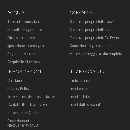
ACQUISTI
GARANZIA
Termini e condizioni
Garanzia per prodotti nuovi
Metodi di Pagamento
Garanzia per prodotti usati
Diritto di recesso
Garanzia per prodotti Ex-Demo
Spedizione e consegna
Condizioni degli strumenti
Pagamento a rate
Merce danneggiata o incompleta
Acquisti in Multipack
INFORMAZIONI
IL MIO ACCOUNT
Chi siamo
Il mio account
Privacy Policy
I miei ordini
Scuole di musica e associazioni
I miei indirizzi
Contatta il nostro negozio
I miei dati personali
Impostazioni Cookie
Finanziamento
NextGenerationEU