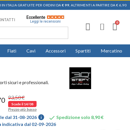
 IN ITALIA GRATUITE PER ORDINI DA
€ 99
, ALTRIMENTI A PARTIRE DA € 6,90
Eccellente
ONTATTI
Leggi le recensioni
Fiati
Cavi
Accessori
Spartiti
Mercatino
ti sicuri e professionali.
93,50 €
70
Scade il 14/08
Prezzo più basso
info

le dal 31-08-2026
Spedizione solo 8,90 €
indicativa dal 02-09-2026