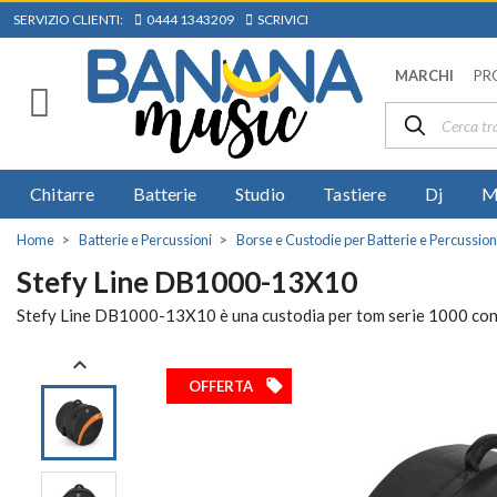
SERVIZIO CLIENTI:
0444 1343209
SCRIVICI
MARCHI
PR
Chitarre
Batterie
Studio
Tastiere
Dj
M
Home
Batterie e Percussioni
Borse e Custodie per Batterie e Percussion
Stefy Line DB1000-13X10
Stefy Line DB1000-13X10 è una custodia per tom serie 1000 con te

local_offer
OFFERTA