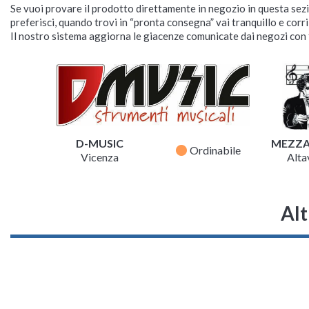
Se vuoi provare il prodotto direttamente in negozio in questa sezio
preferisci, quando trovi in “pronta consegna” vai tranquillo e corr
Il nostro sistema aggiorna le giacenze comunicate dai negozi con f
D-MUSIC
MEZZ
fiber_manual_record
Ordinabile
Vicenza
Altav
Alt