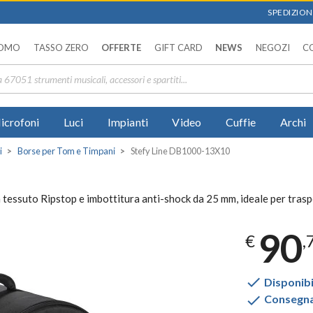
SPEDIZIONI
OMO
TASSO ZERO
OFFERTE
GIFT CARD
NEWS
NEGOZI
C
icrofoni
Luci
Impianti
Video
Cuffie
Archi
i
Borse per Tom e Timpani
Stefy Line DB1000-13X10
ssuto Ripstop e imbottitura anti-shock da 25 mm, ideale per traspor
90
€
,

Disponibi

Consegna 