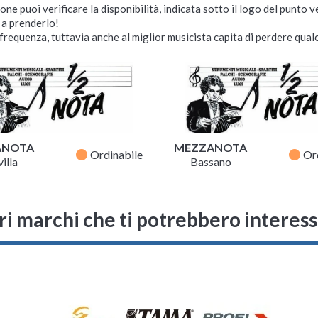
ne puoi verificare la disponibilità, indicata sotto il logo del punto 
i a prenderlo!
requenza, tuttavia anche al miglior musicista capita di perdere qualc
ANOTA
MEZZANOTA
fiber_manual_record
fiber_manual_record
Ordinabile
Or
illa
Bassano
ri marchi che ti potrebbero interes