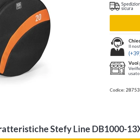
Spedizio
sicura
Chied
Il nos
(+39
Vuoi 
Verifi
usato
28753
Codice:
ratteristiche Stefy Line DB1000-13