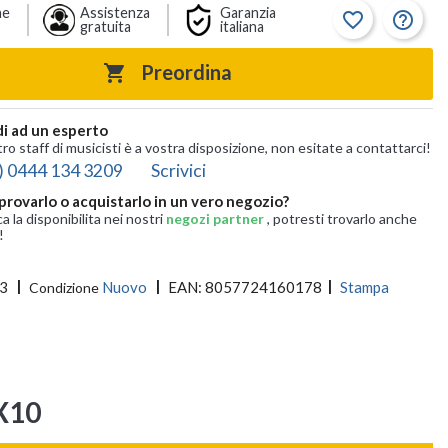
ne
Assistenza
Garanzia
favorite_border
help_outline
gratuita
italiana
Preordina

i ad un esperto
tro staff di musicisti è a vostra disposizione, non esitate a contattarci!
) 0444 134 3209
Scrivici
provarlo o acquistarlo in un vero negozio?
ca la disponibilita nei nostri
negozi partner
, potresti trovarlo anche
!
3
Nuovo
EAN:
8057724160178
Stampa
Condizione
X10