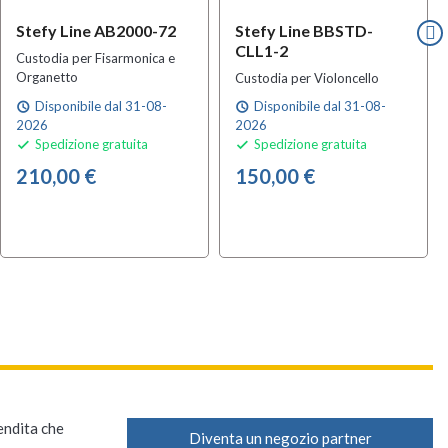
Stefy Line AB2000-72
Stefy Line BBSTD-
CLL1-2
Custodia per Fisarmonica e
Organetto
Custodia per Violoncello
Disponibile dal 31-08-
Disponibile dal 31-08-
schedule
schedule
2026
2026
Spedizione gratuita
Spedizione gratuita


210,00 €
150,00 €
vendita che
Diventa un negozio partner