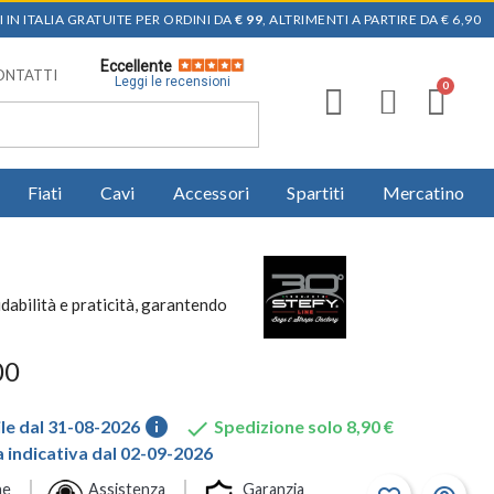
 IN ITALIA GRATUITE PER ORDINI DA
€ 99
, ALTRIMENTI A PARTIRE DA € 6,90
Eccellente
ONTATTI
Leggi le recensioni
Fiati
Cavi
Accessori
Spartiti
Mercatino
idabilità e praticità, garantendo
00
info

le dal 31-08-2026
Spedizione solo 8,90 €
indicativa dal 02-09-2026
ne
Assistenza
Garanzia