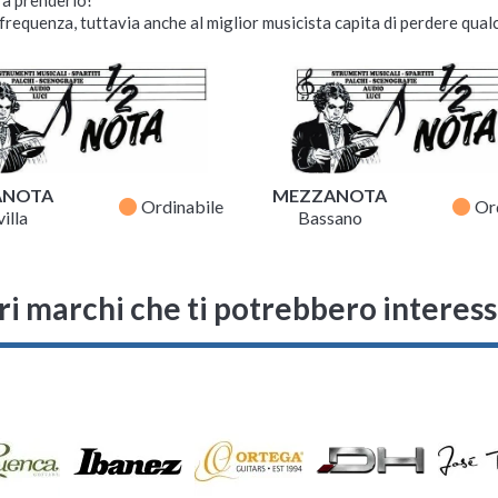
requenza, tuttavia anche al miglior musicista capita di perdere qualc
ANOTA
MEZZANOTA
fiber_manual_record
fiber_manual_record
Ordinabile
Or
illa
Bassano
ri marchi che ti potrebbero interes