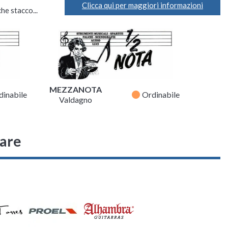
Clicca qui per maggiori informazioni
he stacco...
MEZZANOTA
fiber_manual_record
dinabile
Ordinabile
Valdagno
sare