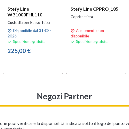
Stefy Line
Stefy Line CPPRO_185
WB1000FHL110
Copritastiera
Custodia per Basso Tuba
Disponibile dal 31-08-
Al momento non
schedule

2026
disponibile
Spedizione gratuita
Spedizione gratuita


225,00 €
Negozi Partner
ne puoi verificare la disponibilità, indicata sotto il logo del punto 
i a prenderlo!