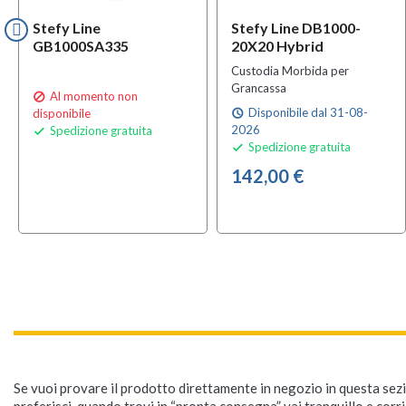
Stefy Line
Stefy Line DB1000-
GB1000SA335
20X20 Hybrid
Custodia Morbida per
Grancassa
Al momento non

Disponibile dal 31-08-
disponibile
schedule
2026
Spedizione gratuita

Spedizione gratuita

142,00 €
Se vuoi provare il prodotto direttamente in negozio in questa sezio
preferisci, quando trovi in “pronta consegna” vai tranquillo e corr