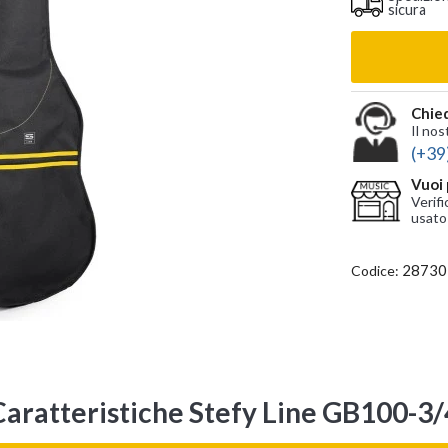
sicura
Chied
Il nos
(+39
Vuoi 
Verifi
usato
28730
Codice:
Caratteristiche Stefy Line GB100-3/