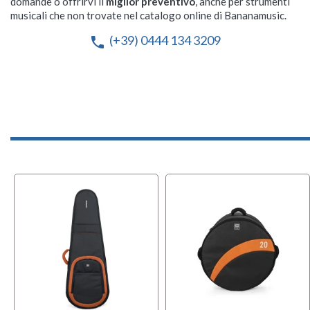
domande o offrirvi il
miglior preventivo
, anche per strumenti
musicali che non trovate nel catalogo online di Bananamusic.
(+39) 0444 134 3209
phone