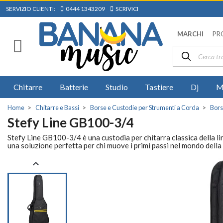
SERVIZIO CLIENTI:
0444 1343209
SCRIVICI
MARCHI
PR
Chitarre
Batterie
Studio
Tastiere
Dj
M
Home
Chitarre e Bassi
Borse e Custodie per Strumenti a Corda
Bors
Stefy Line GB100-3/4
Stefy Line GB100-3/4 è una custodia per chitarra classica della lin
una soluzione perfetta per chi muove i primi passi nel mondo della
