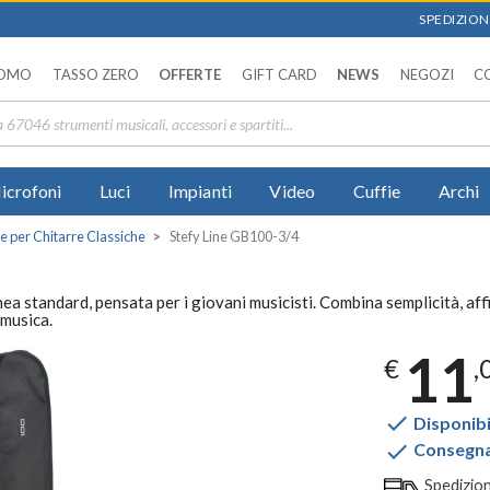
SPEDIZIONI
OMO
TASSO ZERO
OFFERTE
GIFT CARD
NEWS
NEGOZI
C
icrofoni
Luci
Impianti
Video
Cuffie
Archi
e per Chitarre Classiche
Stefy Line GB100-3/4
ea standard, pensata per i giovani musicisti. Combina semplicità, aff
 musica.
11
€
,

Disponibi

Consegna 
Spedizio