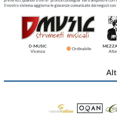
Il nostro sistema aggiorna le giacenze comunicate dai negozi con f
D-MUSIC
MEZZ
fiber_manual_record
Ordinabile
Vicenza
Altav
Alt