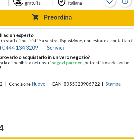
favorite_border
help_outline
gratuita
italiana
Preordina

i ad un esperto
tro staff di musicisti è a vostra disposizione, non esitate a contattarci!
) 0444 134 3209
Scrivici
provarlo o acquistarlo in un vero negozio?
ca la disponibilita nei nostri
negozi partner
, potresti trovarlo anche
!
2
Nuovo
EAN:
8055323906722
Stampa
Condizione
4