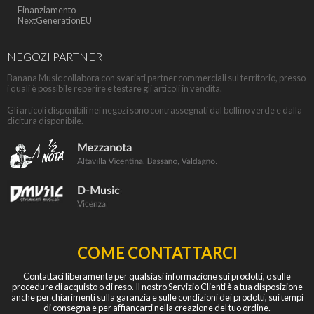
Finanziamento
NextGenerationEU
NEGOZI PARTNER
Banana Music collabora con svariati partner commerciali sul territorio, presso
i quali è possibile reperire e testare gli articoli in vendita.
Gli articoli disponibili nei negozi sono contrassegnati dal bollino verde e dalla
dicitura disponibile.
COME CONTATTARCI
Contattaci liberamente per qualsiasi informazione sui prodotti, o sulle
procedure di acquisto o di reso. Il nostro Servizio Clienti è a tua disposizione
anche per chiarimenti sulla garanzia e sulle condizioni dei prodotti, sui tempi
di consegna e per affiancarti nella creazione del tuo ordine.