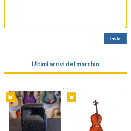
Ultimi arrivi del marchio
inventory
inventory
TO
USATO