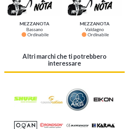
MEZZANOTA
MEZZANOTA
Bassano
Valdagno
fiber_manual_record
fiber_manual_record
Ordinabile
Ordinabile
Altri marchi che ti potrebbero
interessare