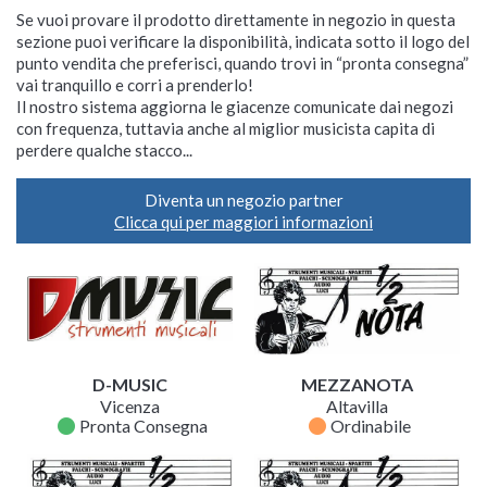
Se vuoi provare il prodotto direttamente in negozio in questa
sezione puoi verificare la disponibilità, indicata sotto il logo del
punto vendita che preferisci, quando trovi in “pronta consegna”
vai tranquillo e corri a prenderlo!
Il nostro sistema aggiorna le giacenze comunicate dai negozi
con frequenza, tuttavia anche al miglior musicista capita di
perdere qualche stacco...
Diventa un negozio partner
Clicca qui per maggiori informazioni
D-MUSIC
MEZZANOTA
Vicenza
Altavilla
fiber_manual_record
fiber_manual_record
Pronta Consegna
Ordinabile