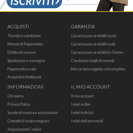
ACQUISTI
GARANZIA
Termini e condizioni
Garanzia per prodotti nuovi
Metodi di Pagamento
Garanzia per prodotti usati
Diritto di recesso
Garanzia per prodotti Ex-Demo
Spedizione e consegna
Condizioni degli strumenti
Pagamento a rate
Merce danneggiata o incompleta
Acquisti in Multipack
INFORMAZIONI
IL MIO ACCOUNT
Chi siamo
Il mio account
Privacy Policy
I miei ordini
Scuole di musica e associazioni
I miei indirizzi
Contatta il nostro negozio
I miei dati personali
Impostazioni Cookie