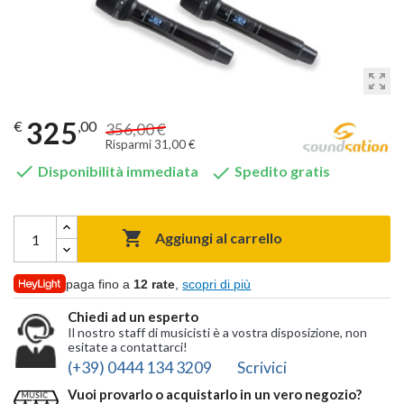
zoom_out_map
325
€
,00
356,00 €
Risparmi 31,00 €


Disponibilità immediata
Spedito gratis

Aggiungi al carrello
paga fino a
12 rate
,
scopri di più
Chiedi ad un esperto
Il nostro staff di musicisti è a vostra disposizione, non
esitate a contattarci!
(+39) 0444 134 3209
Scrivici
Vuoi provarlo o acquistarlo in un vero negozio?