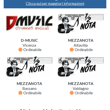
Clicca qui per maggiori informazioni
D-MUSIC
MEZZANOTA
Vicenza
Altavilla
fiber_manual_record
fiber_manual_record
Ordinabile
Ordinabile
MEZZANOTA
MEZZANOTA
Bassano
Valdagno
fiber_manual_record
fiber_manual_record
Ordinabile
Ordinabile