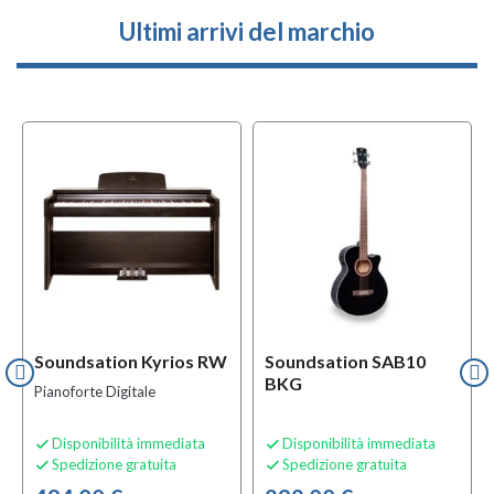
Ultimi arrivi del marchio
l
OFFERTA
f
BUNDLES
Soundsation Kyrios RW
Soundsation SAB10
BKG
Pianoforte Digitale
Disponibilità immediata
Disponibilità immediata


Spedizione gratuita
Spedizione gratuita

