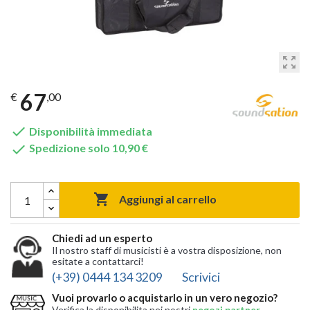
zoom_out_map
67
€
,00

Disponibilità immediata

Spedizione solo 10,90 €

Aggiungi al carrello
Chiedi ad un esperto
Il nostro staff di musicisti è a vostra disposizione, non
esitate a contattarci!
(+39) 0444 134 3209
Scrivici
Vuoi provarlo o acquistarlo in un vero negozio?
Verifica la disponibilita nei nostri
negozi partner
,