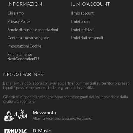
INFORMAZIONI
IL MIO ACCOUNT
Chi siamo
Il mio account
Privacy Policy
I miei ordini
Scuole di musica e associazioni
I miei indirizzi
Contatta il nostro negozio
I miei dati personali
Impostazioni Cookie
Finanziamento
NextGenerationEU
NEGOZI PARTNER
Banana Music collabora con svariati partner commerciali sul territorio, presso
i quali è possibile reperire e testare gli articoli in vendita.
Gli articoli disponibili nei negozi sono contrassegnati dal bollino verde e dalla
dicitura disponibile.