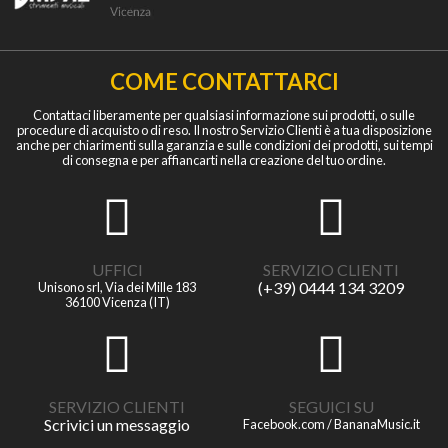
COME CONTATTARCI
Contattaci liberamente per qualsiasi informazione sui prodotti, o sulle
procedure di acquisto o di reso. Il nostro Servizio Clienti è a tua disposizione
anche per chiarimenti sulla garanzia e sulle condizioni dei prodotti, sui tempi
di consegna e per affiancarti nella creazione del tuo ordine.
UFFICI
SERVIZIO CLIENTI
(+39) 0444 134 3209
Unisono srl, Via dei Mille 183
36100 Vicenza (IT)
SERVIZIO CLIENTI
SEGUICI SU
Scrivici un messaggio
Facebook.com / BananaMusic.it