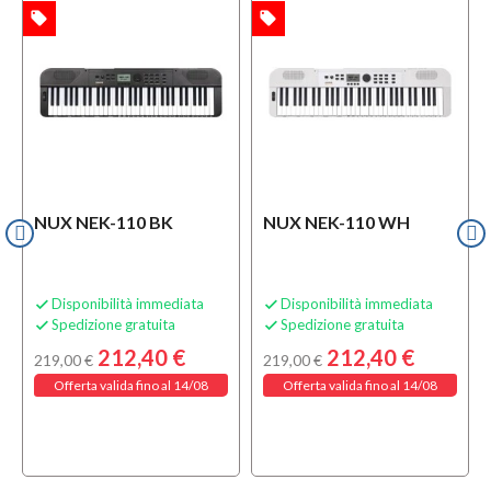
local_offer
local_offer
TA
OFFERTA
NUX NEK-110 BK
NUX NEK-110 WH
Disponibilità immediata
Disponibilità immediata


Spedizione gratuita
Spedizione gratuita


212,40 €
212,40 €
219,00 €
219,00 €
Offerta valida fino al 14/08
Offerta valida fino al 14/08