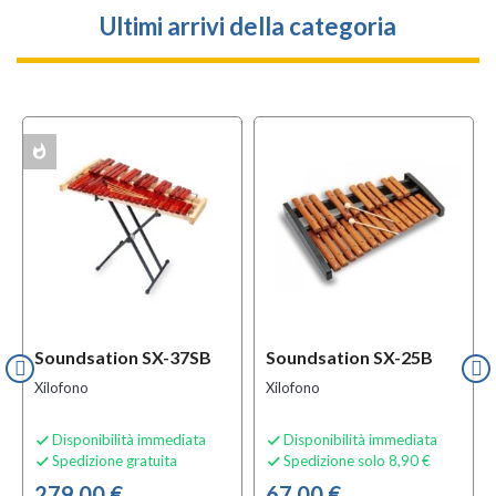
Ultimi arrivi della categoria
whatshot
ACK
Soundsation SX-37SB
Soundsation SX-25B
Xilofono
Xilofono
Disponibilità immediata
Disponibilità immediata


Spedizione gratuita
Spedizione solo 8,90 €


279,00 €
67,00 €