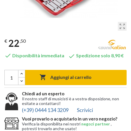
zoom_out_map
22
€
,50


Disponibilità immediata
Spedizione solo 8,90 €

Aggiungi al carrello
Chiedi ad un esperto
Il nostro staff di musicisti è a vostra disposizione, non
esitate a contattarci!
(+39) 0444 134 3209
Scrivici
Vuoi provarlo o acquistarlo in un vero negozio?
Verifica la disponibilita nei nostri
negozi partner
,
potresti trovarlo anche usato!