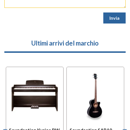
Ultimi arrivi del marchio
l
OFFERTA
f
BUNDLES
Soundsation Kyrios RW
Soundsation SAB10