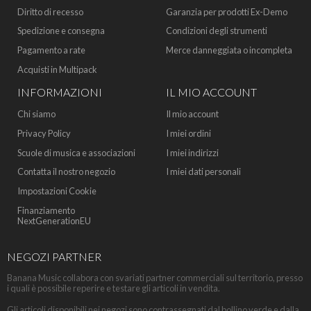
Diritto di recesso
Garanzia per prodotti Ex-Demo
Spedizione e consegna
Condizioni degli strumenti
Pagamento a rate
Merce danneggiata o incompleta
Acquisti in Multipack
INFORMAZIONI
IL MIO ACCOUNT
Chi siamo
Il mio account
Privacy Policy
I miei ordini
Scuole di musica e associazioni
I miei indirizzi
Contatta il nostro negozio
I miei dati personali
Impostazioni Cookie
Finanziamento
NextGenerationEU
NEGOZI PARTNER
Banana Music collabora con svariati partner commerciali sul territorio, presso
i quali è possibile reperire e testare gli articoli in vendita.
Gli articoli disponibili nei negozi sono contrassegnati dal bollino verde e dalla