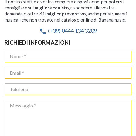
Il nostro staff è a vostra completa disposizione, per potervi
consigliare sul
miglior acquisto
, rispondere alle vostre
domande o offrirvi il
miglior preventivo
, anche per strumenti
musicali che non trovate nel catalogo online di Bananamusic.
(+39) 0444 134 3209
phone
RICHIEDI INFORMAZIONI