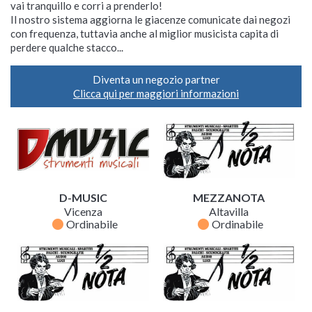
vai tranquillo e corri a prenderlo!
Il nostro sistema aggiorna le giacenze comunicate dai negozi
con frequenza, tuttavia anche al miglior musicista capita di
perdere qualche stacco...
Diventa un negozio partner
Clicca qui per maggiori informazioni
D-MUSIC
MEZZANOTA
Vicenza
Altavilla
fiber_manual_record
fiber_manual_record
Ordinabile
Ordinabile