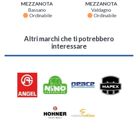
MEZZANOTA
MEZZANOTA
Bassano
Valdagno
fiber_manual_record
fiber_manual_record
Ordinabile
Ordinabile
Altri marchi che ti potrebbero
interessare