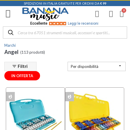
SPEDIZIONI IN ITALIA GRATUITE PER ORDINI DA
€ 99
Filtra
i
risultati
×
Eccellente
Leggi le recensioni
Disponibile
in
Marchi
Negozio
Angel
(113 prodotti)
D-
Music |

Filtri
filter_list
Per disponibilità
Vicenza
(19)
IN OFFERTA
Mezzanota
| Altavilla
Vicentina
whatshot
whatshot
ACK
MULTIPACK
(15)
Mezzanota
| Bassano
del Grappa
(9)