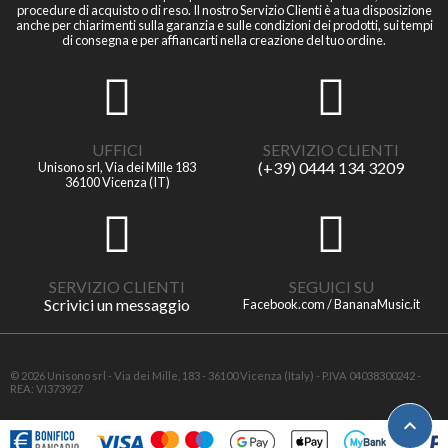
procedure di acquisto o di reso. Il nostro Servizio Clienti è a tua disposizione
anche per chiarimenti sulla garanzia e sulle condizioni dei prodotti, sui tempi
di consegna e per affiancarti nella creazione del tuo ordine.
UFFICI
SERVIZIO CLIENTI
(+39) 0444 134 3209
Unisono srl, Via dei Mille 183
36100 Vicenza (IT)
SERVIZIO CLIENTI
SEGUICI SU
Scrivici un messaggio
Facebook.com / BananaMusic.it
© 2026 Unisono srl - Via dei Mille, 183 - 36100 Vicenza (Italy) - P.IVA 04038300242 -
REA: VI373927
