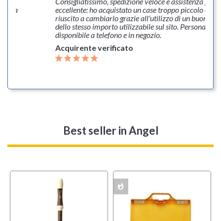
onale
Consigliatissimo, spedizione veloce e assistenza post
oberta
eccellente: ho acquistato un case troppo piccolo e so
ia
riuscito a cambiarlo grazie all'utilizzo di un buono d'
dello stesso importo utilizzabile sul sito. Personale co
disponibile a telefono e in negozio.
Acquirente verificato
Best seller
in Angel
whatshot
MULTIPACK