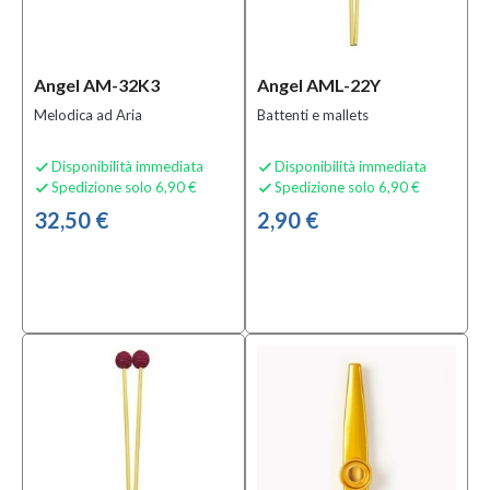
Altre
Percussioni
(3)
Angel AM-32K3
Angel AML-22Y
Altri
Bocchini
Melodica ad Aria
Battenti e mallets
(3)
Armoniche
Disponibilità immediata
Disponibilità immediata


Diatoniche
Spedizione solo 6,90 €
Spedizione solo 6,90 €


(4)
32,50 €
2,90 €
MOSTRA
TUTTI
Condizione
Nuovo
(113)
Prezzo