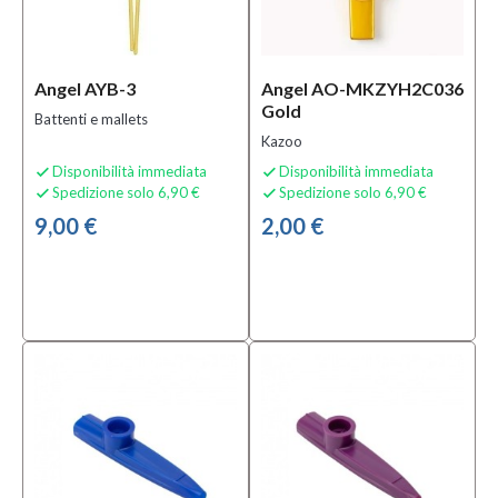
0,00 €
-
945,00 €
Angel AYB-3
Angel AO-MKZYH2C036
Solo
Gold
Battenti e mallets
prodotti
Kazoo
In
offerta
Disponibilità immediata
Disponibilità immediata


Spedizione solo 6,90 €
Spedizione solo 6,90 €


Si
9,00 €
2,00 €
(9)
Solo
prodotti
disponibili
Si
(93)