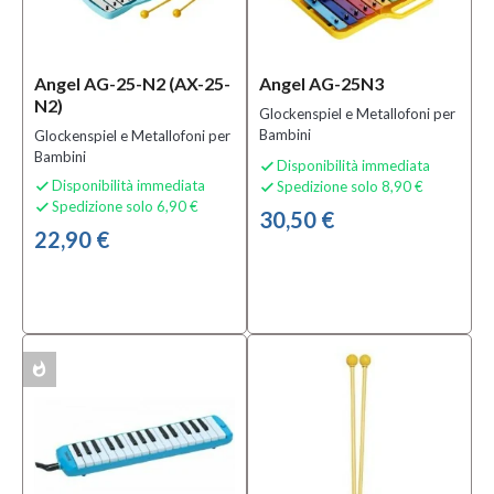
Mezzanota
| Valdagno
(3)
Angel AG-25-N2 (AX-25-
Angel AG-25N3
N2)
Glockenspiel e Metallofoni per
Categoria
Bambini
Glockenspiel e Metallofoni per
Altri
Bambini
Disponibilità immediata

Strumenti
Disponibilità immediata
Spedizione solo 8,90 €


a Fiato
(8)
Spedizione solo 6,90 €

30,50 €
Armoniche
22,90 €
a Bocca
(4)
Bacchette
per
Batterie e
Percussioni
(10)
whatshot
ACK
MOSTRA
TUTTI
Sottocategoria