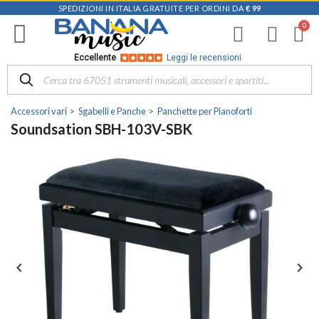
SPEDIZIONI IN ITALIA GRATUITE PER ORDINI DA
€ 99
Eccellente
Leggi le recensioni
Accessori vari
Sgabelli e Panche
Panchette per Pianoforti
Soundsation SBH-103V-SBK

