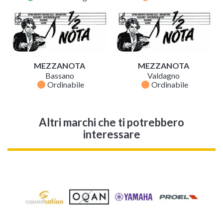
MEZZANOTA
MEZZANOTA
Bassano
Valdagno
fiber_manual_record
fiber_manual_record
Ordinabile
Ordinabile
Altri marchi che ti potrebbero
interessare