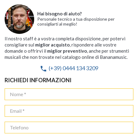
Hai bisogno di aiuto?
Personale tecnico a tua disposizione per
consigliarti al meglio!
Il nostro staff è a vostra completa disposizione, per potervi
consigliare sul
miglior acquisto
, rispondere alle vostre
domande o offrirvi il
miglior preventivo
, anche per strumenti
musicali che non trovate nel catalogo online di Bananamusic.
(+39) 0444 134 3209
phone
RICHIEDI INFORMAZIONI