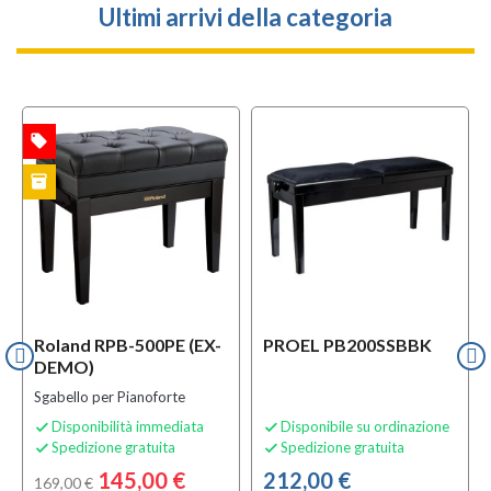
Ultimi arrivi della categoria
local_offer
l
TA
OFFERTA
inventory
MO
Roland RPB-500PE (EX-
PROEL PB200SSBBK
DEMO)
Sgabello per Pianoforte
Disponibilità immediata
Disponibile su ordinazione


Spedizione gratuita
Spedizione gratuita


145,00 €
212,00 €
169,00 €