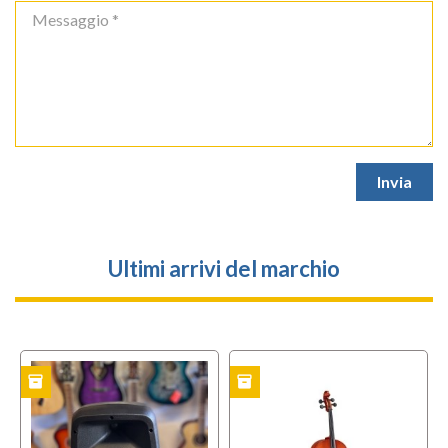
Ultimi arrivi del marchio
inventory
inventory
TO
USATO