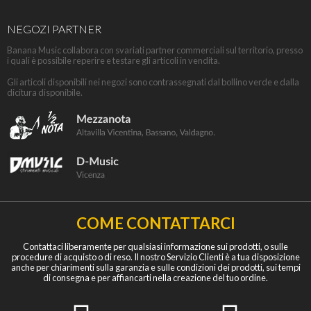
NEGOZI PARTNER
Banana Music collabora con svariati partner commerciali sul territorio, presso
i quali è possibile reperire e testare gli articoli in vendita.
Gli articoli disponibili nei negozi sono contrassegnati dal bollino verde e dalla
dicitura disponibile.
COME CONTATTARCI
Contattaci liberamente per qualsiasi informazione sui prodotti, o sulle
procedure di acquisto o di reso. Il nostro Servizio Clienti è a tua disposizione
anche per chiarimenti sulla garanzia e sulle condizioni dei prodotti, sui tempi
di consegna e per affiancarti nella creazione del tuo ordine.