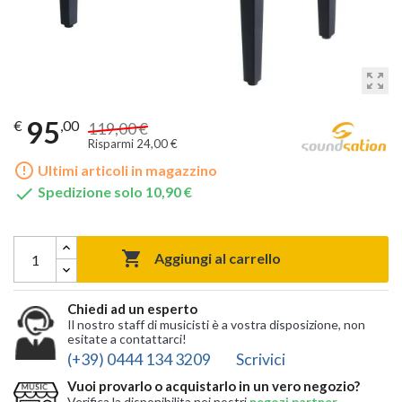
zoom_out_map
95
€
,00
119,00 €
Risparmi 24,00 €
error_outline
Ultimi articoli in magazzino

Spedizione solo 10,90 €

Aggiungi al carrello
Chiedi ad un esperto
Il nostro staff di musicisti è a vostra disposizione, non
esitate a contattarci!
(+39) 0444 134 3209
Scrivici
Vuoi provarlo o acquistarlo in un vero negozio?
Verifica la disponibilita nei nostri
negozi partner
,