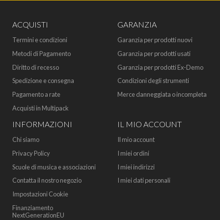
ACQUISTI
GARANZIA
Termini e condizioni
Garanzia per prodotti nuovi
Metodi di Pagamento
Garanzia per prodotti usati
Diritto di recesso
Garanzia per prodotti Ex-Demo
Spedizione e consegna
Condizioni degli strumenti
Pagamento a rate
Merce danneggiata o incompleta
Acquisti in Multipack
INFORMAZIONI
IL MIO ACCOUNT
Chi siamo
Il mio account
Privacy Policy
I miei ordini
Scuole di musica e associazioni
I miei indirizzi
Contatta il nostro negozio
I miei dati personali
Impostazioni Cookie
Finanziamento
NextGenerationEU