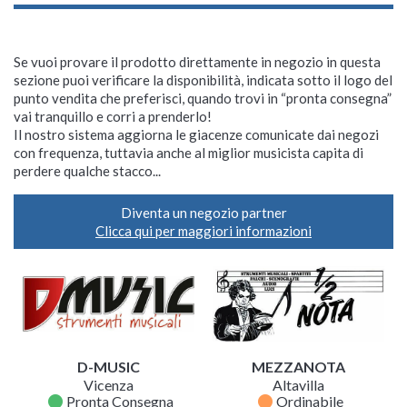
Se vuoi provare il prodotto direttamente in negozio in questa
sezione puoi verificare la disponibilità, indicata sotto il logo del
punto vendita che preferisci, quando trovi in “pronta consegna”
vai tranquillo e corri a prenderlo!
Il nostro sistema aggiorna le giacenze comunicate dai negozi
con frequenza, tuttavia anche al miglior musicista capita di
perdere qualche stacco...
Diventa un negozio partner
Clicca qui per maggiori informazioni
D-MUSIC
MEZZANOTA
Vicenza
Altavilla
fiber_manual_record
fiber_manual_record
Pronta Consegna
Ordinabile