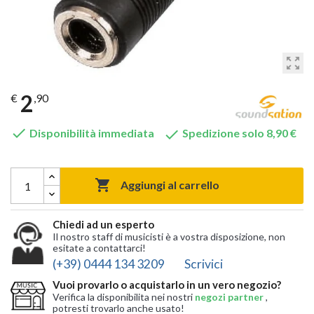
zoom_out_map
2
€
,90


Disponibilità immediata
Spedizione solo 8,90 €

Aggiungi al carrello
Chiedi ad un esperto
Il nostro staff di musicisti è a vostra disposizione, non
esitate a contattarci!
(+39) 0444 134 3209
Scrivici
Vuoi provarlo o acquistarlo in un vero negozio?
Verifica la disponibilita nei nostri
negozi partner
,
potresti trovarlo anche usato!