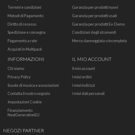
Termini e condizioni
Garanzia per prodotti nuovi
Metodi di Pagamento
Garanzia per prodotti usati
Diritto di recesso
Garanzia per prodotti Ex-Demo
Spedizione e consegna
Condizioni degli strumenti
Pagamento a rate
Merce danneggiata o incompleta
Acquisti in Multipack
INFORMAZIONI
IL MIO ACCOUNT
Chi siamo
Il mio account
Privacy Policy
I miei ordini
Scuole di musica e associazioni
I miei indirizzi
Contatta il nostro negozio
I miei dati personali
Impostazioni Cookie
Finanziamento
NextGenerationEU
NEGOZI PARTNER