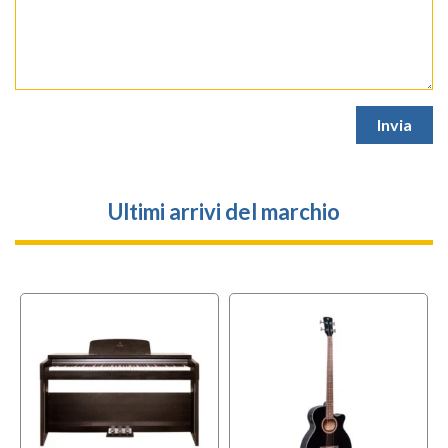
Ultimi arrivi del marchio
l
OFFERTA
f
BUNDLES