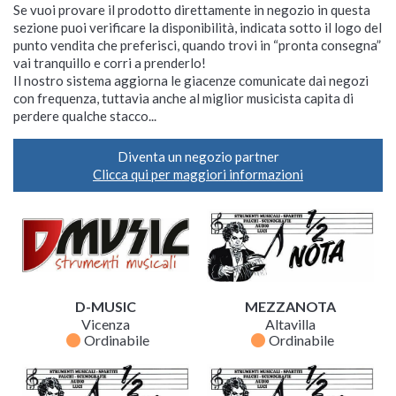
Se vuoi provare il prodotto direttamente in negozio in questa
sezione puoi verificare la disponibilità, indicata sotto il logo del
punto vendita che preferisci, quando trovi in “pronta consegna”
vai tranquillo e corri a prenderlo!
Il nostro sistema aggiorna le giacenze comunicate dai negozi
con frequenza, tuttavia anche al miglior musicista capita di
perdere qualche stacco...
Diventa un negozio partner
Clicca qui per maggiori informazioni
D-MUSIC
MEZZANOTA
Vicenza
Altavilla
fiber_manual_record
fiber_manual_record
Ordinabile
Ordinabile