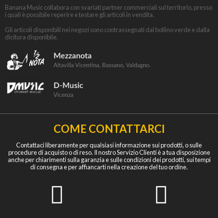
Banana Music collabora con svariati partner commerciali sul territorio, presso
i quali è possibile reperire e testare gli articoli in vendita.
Gli articoli disponibili nei negozi sono contrassegnati dal bollino verde e dalla
dicitura disponibile.
COME CONTATTARCI
Contattaci liberamente per qualsiasi informazione sui prodotti, o sulle
procedure di acquisto o di reso. Il nostro Servizio Clienti è a tua disposizione
anche per chiarimenti sulla garanzia e sulle condizioni dei prodotti, sui tempi
di consegna e per affiancarti nella creazione del tuo ordine.