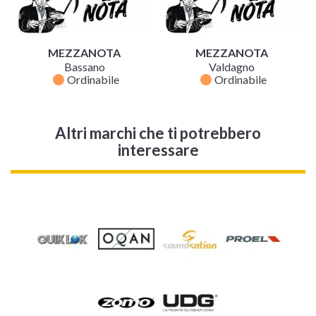
MEZZANOTA
MEZZANOTA
Bassano
Valdagno
fiber_manual_record
fiber_manual_record
Ordinabile
Ordinabile
Altri marchi che ti potrebbero
interessare