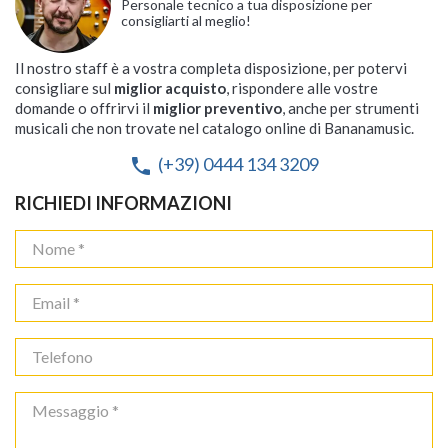
Personale tecnico a tua disposizione per
consigliarti al meglio!
Il nostro staff è a vostra completa disposizione, per potervi
consigliare sul
miglior acquisto
, rispondere alle vostre
domande o offrirvi il
miglior preventivo
, anche per strumenti
musicali che non trovate nel catalogo online di Bananamusic.
(+39) 0444 134 3209
phone
RICHIEDI INFORMAZIONI