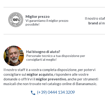
Miglior prezzo
Il nostro sta
Vi garantiamo il miglior prezzo
brand
al m
possibile!
Hai bisogno di aiuto?
Personale tecnico a tua disposizione per
consigliarti al meglio!
Il nostro staff è a vostra completa disposizione, per potervi
consigliare sul
miglior acquisto
, rispondere alle vostre
domande o offrirvi il
miglior preventivo
, anche per strumenti
musicali che non trovate nel catalogo online di Bananamusic.
(+39) 0444 134 3209
phone