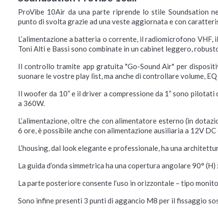
ProVibe 10Air da una parte riprende lo stile Soundsation ne
punto di svolta grazie ad una veste aggiornata e con caratteri
L’alimentazione a batteria o corrente, il radiomicrofono VHF,
Toni Alti e Bassi sono combinate in un cabinet leggero, robust
Il controllo tramite app gratuita "Go-Sound Air" per disposit
suonare le vostre play list, ma anche di controllare volume, E
Il woofer da 10” e il driver a compressione da 1” sono pilotati
a 360W.
L’alimentazione, oltre che con alimentatore esterno (in dotazio
6 ore, è possibile anche con alimentazione ausiliaria a 12V DC
L’housing, dal look elegante e professionale, ha una architettu
La guida d’onda simmetrica ha una copertura angolare 90° (H) x
La parte posteriore consente l’uso in orizzontale – tipo monito
Sono infine presenti 3 punti di aggancio M8 per il fissaggio so