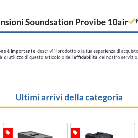
nsioni Soundsation Provibe 10air
one è importante
, descrivi il prodotto o la tua esperienza di acquisto
à di utilizzo di questo articolo o dell'
affidabilità
del nostro servizio
Ultimi arrivi della categoria
local_offer
local_offer
A
OFFERTA
OFFERTA