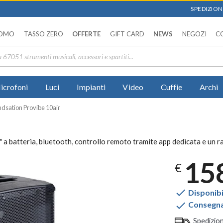
SPEDIZIONI
OMO
TASSO ZERO
OFFERTE
GIFT CARD
NEWS
NEGOZI
C
icrofoni
Luci
Impianti
Video
Cuffie
Archi
dsation Provibe 10air
" a batteria, bluetooth, controllo remoto tramite app dedicata e un 
15
€

Disponibi

Consegna 
Spedizio