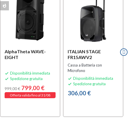
whatshot
AlphaTheta WAVE-
ITALIAN STAGE
EIGHT
FR15AWV2
Cassa a Batteria con
Microfono
Disponibilità immediata

Disponibilità immediata
Spedizione gratuita


Spedizione gratuita

799,00 €
999,00 €
306,00 €
Offerta valida fino al 31/08