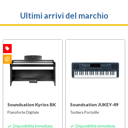
Ultimi arrivi del marchio
local_offer
A
OFFERTA
filter_3
S
Soundsation Kyrios BK
Soundsation JUKEY-49
Pianoforte Digitale
Tastiera Portatile
Disponibilità immediata
Disponibilità immediata

