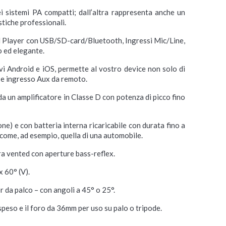
i sistemi PA compatti; dall’altra rappresenta anche un
stiche professionali.
 il Player con USB/SD-card/Bluetooth, Ingressi Mic/Line,
o ed elegante.
ivi Android e iOS, permette al vostro device non solo di
Q e ingresso Aux da remoto.
 da un amplificatore in Classe D con potenza di picco fino
ne) e con batteria interna ricaricabile con durata fino a
 come, ad esempio, quella di una automobile.
ra vented con aperture bass-reflex.
 60° (V).
r da palco – con angoli a 45° o 25°.
speso e il foro da 36mm per uso su palo o tripode.