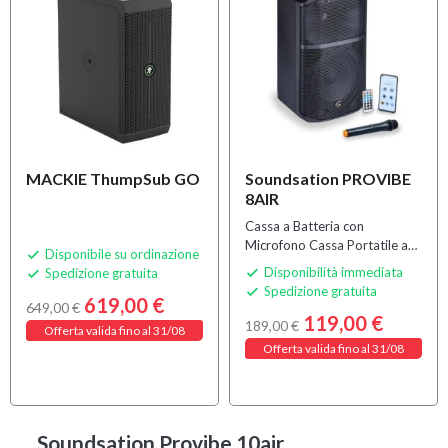
MULTIPACK
MACKIE ThumpSub GO
Soundsation PROVIBE
8AIR
Cassa a Batteria con
Microfono Cassa Portatile a
Disponibile su ordinazione

Batteria Cassa Portatile con
Disponibilità immediata
Spedizione gratuita


Bluetooth
Spedizione gratuita

619,00 €
649,00 €
119,00 €
189,00 €
Offerta valida fino al 31/08
Offerta valida fino al 31/08
Soundsation Provibe 10air