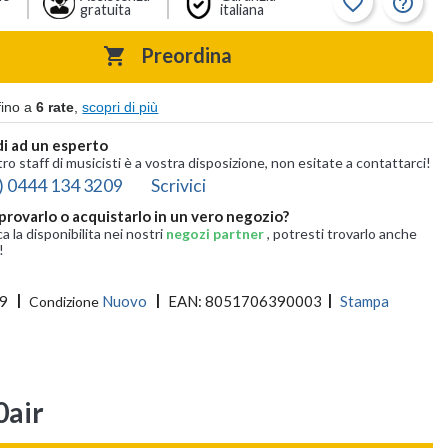
favorite_border
help_outline
gratuita
italiana
Preordina

fino a
6 rate
,
scopri di più
i ad un esperto
tro staff di musicisti è a vostra disposizione, non esitate a contattarci!
) 0444 134 3209
Scrivici
provarlo o acquistarlo in un vero negozio?
ca la disponibilita nei nostri
negozi partner
, potresti trovarlo anche
!
9
Nuovo
EAN:
8051706390003
Stampa
Condizione
0air