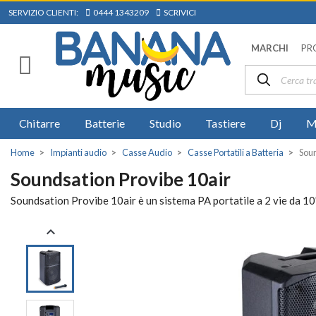
SERVIZIO CLIENTI:
0444 1343209
SCRIVICI
MARCHI
PR
Chitarre
Batterie
Studio
Tastiere
Dj
M
Home
Impianti audio
Casse Audio
Casse Portatili a Batteria
Soun
Soundsation Provibe 10air
Soundsation Provibe 10air è un sistema PA portatile a 2 vie da 10
