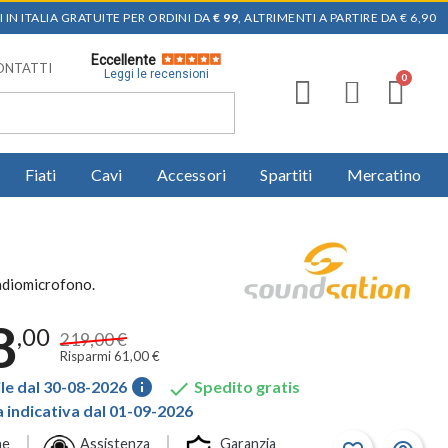
 IN ITALIA GRATUITE PER ORDINI DA
€ 99
, ALTRIMENTI A PARTIRE DA € 6,90
Eccellente
ONTATTI
Leggi le recensioni
Fiati
Cavi
Accessori
Spartiti
Mercatino
radiomicrofono.
8
,00
219,00 €
Risparmi 61,00 €
info

le dal 30-08-2026
Spedito gratis
indicativa dal 01-09-2026
ne
Assistenza
Garanzia