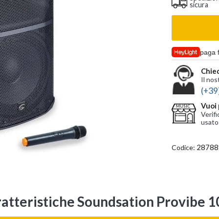
sicura
paga 
Chied
Il nos
(+39
Vuoi 
Verifi
usato
28788
Codice:
atteristiche Soundsation Provibe 1