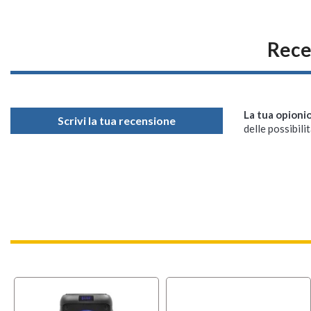
Rece
La tua opioni
Scrivi la tua recensione
delle possibilit
OFFERT