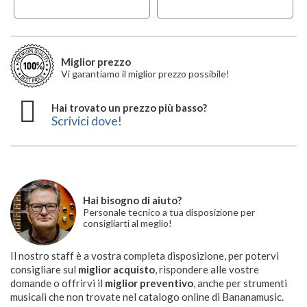
whatshot
local_offer
whatshot
whatshot
OFFERTA
ACK
MULTIPACK
MULTIPACK
Miglior prezzo
whatshot
MULTIPACK
Vi garantiamo il miglior prezzo possibile!
Hai trovato un prezzo più basso?
Scrivici dove!
Soundsation Jukey-49
Soundsation JUKEY-
NUX NEK-100
Soundsation Jukey32-
MEDELI IK100
MEDELI MK200
MEDELI MK49+Bag
MEDELI AK603
MEDELI MK1
MEDELI MK1 Bundle
Bundle
610
Bundle
Tastiera Portatile
Tastiera Portatile
Tastiera Portatile
Tastiera Portatile
Tastiera Portatile
Tastiera Portatile
Tastiera Portatile
Hai bisogno di aiuto?
Tastiera Portatile
Tastiera Portatile Tastiera
Tastiera Portatile
Personale tecnico a tua disposizione per
Workstation ed Arranger
Disponibilità immediata
Disponibilità immediata
Disponibilità immediata
Disponibilità immediata
Disponibilità immediata
Disponibilità immediata
Disponibilità immediata
Disponibilità immediata
Disponibilità immediata
consigliarti al meglio!









Disponibilità immediata
Spedizione solo 10,90 €
Spedizione gratuita
Spedizione solo 10,90 €
Spedizione gratuita
Spedizione gratuita
Spedizione solo 10,90 €
Spedizione gratuita
Spedizione solo 10,90 €
Spedizione solo 10,90 €










Spedizione solo 10,90 €

67,00 €
107,00 €
63,90 €
135,00 €
124,00 €
420,00 €
44,90 €
59,90 €
82,50 €
Il nostro staff è a vostra completa disposizione, per potervi
85,00 €
68,00 €
consigliare sul
miglior acquisto
, rispondere alle vostre
Offerta valida fino al 14/08
domande o offrirvi il
miglior preventivo
, anche per strumenti
musicali che non trovate nel catalogo online di Bananamusic.