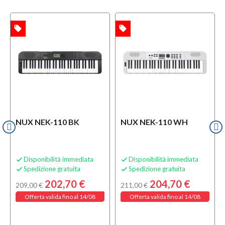
local_offer
local_offer
TA
OFFERTA
NUX NEK-110 BK
NUX NEK-110 WH
Disponibilità immediata
Disponibilità immediata


Spedizione gratuita
Spedizione gratuita


202,70 €
204,70 €
209,00 €
211,00 €
Offerta valida fino al 14/08
Offerta valida fino al 14/08