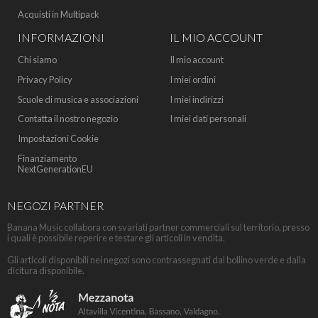
Acquisti in Multipack
INFORMAZIONI
IL MIO ACCOUNT
Chi siamo
Il mio account
Privacy Policy
I miei ordini
Scuole di musica e associazioni
I miei indirizzi
Contatta il nostro negozio
I miei dati personali
Impostazioni Cookie
Finanziamento
NextGenerationEU
NEGOZI PARTNER
Banana Music collabora con svariati partner commerciali sul territorio, presso
i quali è possibile reperire e testare gli articoli in vendita.
Gli articoli disponibili nei negozi sono contrassegnati dal bollino verde e dalla
dicitura disponibile.