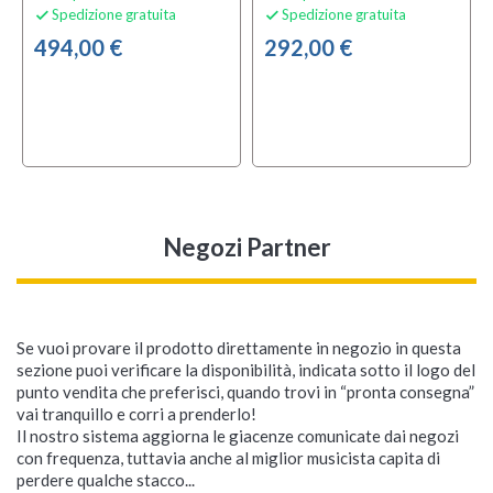
Spedizione gratuita
Spedizione gratuita


494,00 €
292,00 €
local_offer
local_offer
TA
OFFERTA
Negozi Partner
filter_3
ES
Se vuoi provare il prodotto direttamente in negozio in questa
sezione puoi verificare la disponibilità, indicata sotto il logo del
punto vendita che preferisci, quando trovi in “pronta consegna”
Soundsation Kyrios BK
Soundsation Jukey-49
Soundsation Marisol
Soundsation Marisol
Soundsation Meadow
Soundsation Kyrios WH
Soundsation Marisol
Soundsation Mileia
Soundsation Marisol
SoundsationMmileia
vai tranquillo e corri a prenderlo!
Bundle
34SB
34PK
DN_SBT
34BK
44NT CE
44BK
34NT
Il nostro sistema aggiorna le giacenze comunicate dai negozi
Pianoforte Digitale
con frequenza, tuttavia anche al miglior musicista capita di
Tastiera Portatile
perdere qualche stacco...