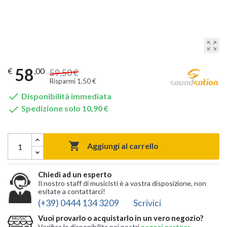
zoom_out_map
58
€
,00
59,50 €
Risparmi 1,50 €

Disponibilità immediata

Spedizione solo 10,90 €

Aggiungi al carrello
Chiedi ad un esperto
Il nostro staff di musicisti è a vostra disposizione, non
esitate a contattarci!
(+39) 0444 134 3209
Scrivici
Vuoi provarlo o acquistarlo in un vero negozio?
Verifica la disponibilita nei nostri
negozi partner
,