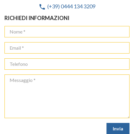
(+39) 0444 134 3209
phone
RICHIEDI INFORMAZIONI