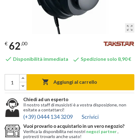
zoom_out_map
62
€
,00


Disponibilità immediata
Spedizione solo 8,90 €

Aggiungi al carrello
Chiedi ad un esperto
Il nostro staff di musicisti è a vostra disposizione, non
esitate a contattarci!
(+39) 0444 134 3209
Scrivici
Vuoi provarlo o acquistarlo in un vero negozio?
Verifica la disponibilita nei nostri
negozi partner
,
potresti trovarlo anche usato!