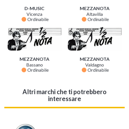
D-MUSIC
MEZZANOTA
Vicenza
Altavilla
fiber_manual_record
fiber_manual_record
Ordinabile
Ordinabile
MEZZANOTA
MEZZANOTA
Bassano
Valdagno
fiber_manual_record
fiber_manual_record
Ordinabile
Ordinabile
Altri marchi che ti potrebbero
interessare