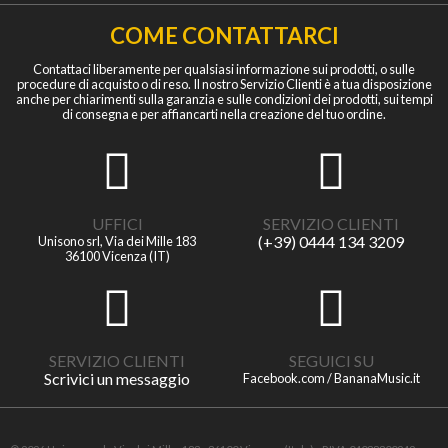
COME CONTATTARCI
Contattaci liberamente per qualsiasi informazione sui prodotti, o sulle
procedure di acquisto o di reso. Il nostro Servizio Clienti è a tua disposizione
anche per chiarimenti sulla garanzia e sulle condizioni dei prodotti, sui tempi
di consegna e per affiancarti nella creazione del tuo ordine.
UFFICI
SERVIZIO CLIENTI
(+39) 0444 134 3209
Unisono srl, Via dei Mille 183
36100 Vicenza (IT)
SERVIZIO CLIENTI
SEGUICI SU
Scrivici un messaggio
Facebook.com / BananaMusic.it