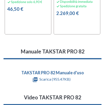
Disponibilità immediata
Spedizione solo 6,90 €


Spedizione gratuita

46,50 €
2.269,00 €
Manuale TAKSTAR PRO 82
TAKSTAR PRO 82 Manuale d'uso
picture_as_pdf
Scarica (955.47KB)
Video TAKSTAR PRO 82