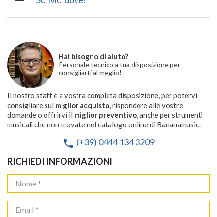
Scrivici dove!
Hai bisogno di aiuto?
Personale tecnico a tua disposizione per
consigliarti al meglio!
Il nostro staff è a vostra completa disposizione, per potervi
consigliare sul
miglior acquisto
, rispondere alle vostre
domande o offrirvi il
miglior preventivo
, anche per strumenti
musicali che non trovate nel catalogo online di Bananamusic.
(+39) 0444 134 3209
phone
RICHIEDI INFORMAZIONI