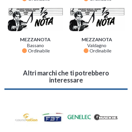
MEZZANOTA
MEZZANOTA
Bassano
Valdagno
fiber_manual_record
fiber_manual_record
Ordinabile
Ordinabile
Altri marchi che ti potrebbero
interessare