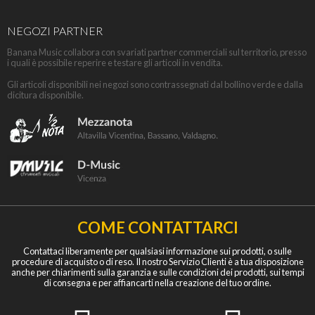
NEGOZI PARTNER
Banana Music collabora con svariati partner commerciali sul territorio, presso
i quali è possibile reperire e testare gli articoli in vendita.
Gli articoli disponibili nei negozi sono contrassegnati dal bollino verde e dalla
dicitura disponibile.
COME CONTATTARCI
Contattaci liberamente per qualsiasi informazione sui prodotti, o sulle
procedure di acquisto o di reso. Il nostro Servizio Clienti è a tua disposizione
anche per chiarimenti sulla garanzia e sulle condizioni dei prodotti, sui tempi
di consegna e per affiancarti nella creazione del tuo ordine.