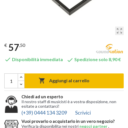
zoom_out_map
57
€
,50


Disponibilità immediata
Spedizione solo 8,90 €

Aggiungi al carrello
Chiedi ad un esperto
Il nostro staff di musicisti è a vostra disposizione, non
esitate a contattarci!
(+39) 0444 134 3209
Scrivici
Vuoi provarlo o acquistarlo in un vero negozio?
Verifica la disponibilita nei nostri
negozi partner
,