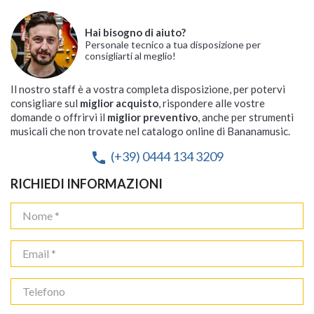
Hai bisogno di aiuto?
Personale tecnico a tua disposizione per
consigliarti al meglio!
Il nostro staff è a vostra completa disposizione, per potervi
consigliare sul
miglior acquisto
, rispondere alle vostre
domande o offrirvi il
miglior preventivo
, anche per strumenti
musicali che non trovate nel catalogo online di Bananamusic.
(+39) 0444 134 3209
phone
RICHIEDI INFORMAZIONI