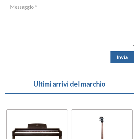
Ultimi arrivi del marchio
l
OFFERTA
f
BUNDLES