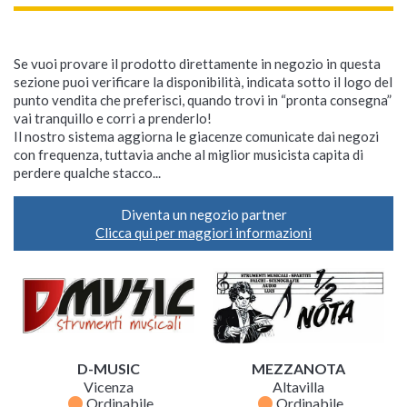
Se vuoi provare il prodotto direttamente in negozio in questa
sezione puoi verificare la disponibilità, indicata sotto il logo del
punto vendita che preferisci, quando trovi in “pronta consegna”
vai tranquillo e corri a prenderlo!
Il nostro sistema aggiorna le giacenze comunicate dai negozi
con frequenza, tuttavia anche al miglior musicista capita di
perdere qualche stacco...
Diventa un negozio partner
Clicca qui per maggiori informazioni
D-MUSIC
MEZZANOTA
Vicenza
Altavilla
fiber_manual_record
fiber_manual_record
Ordinabile
Ordinabile