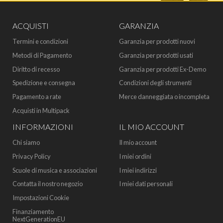
ACQUISTI
GARANZIA
Termini e condizioni
Garanzia per prodotti nuovi
Metodi di Pagamento
Garanzia per prodotti usati
Diritto di recesso
Garanzia per prodotti Ex-Demo
Spedizione e consegna
Condizioni degli strumenti
Pagamento a rate
Merce danneggiata o incompleta
Acquisti in Multipack
INFORMAZIONI
IL MIO ACCOUNT
Chi siamo
Il mio account
Privacy Policy
I miei ordini
Scuole di musica e associazioni
I miei indirizzi
Contatta il nostro negozio
I miei dati personali
Impostazioni Cookie
Finanziamento
NextGenerationEU