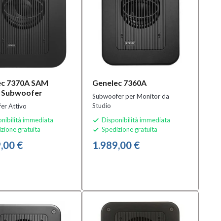
ec 7370A SAM
Genelec 7360A
o Subwoofer
Subwoofer per Monitor da
Studio
er Attivo
nibilità immediata
Disponibilità immediata

zione gratuita
Spedizione gratuita

,00 €
1.989,00 €