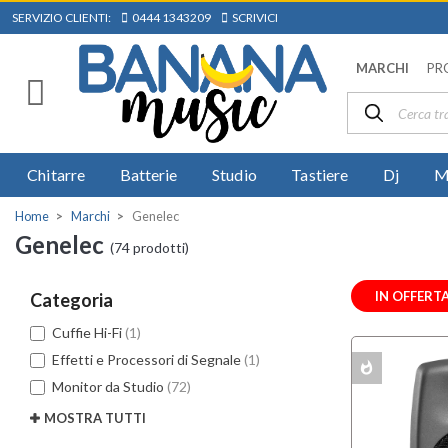
SERVIZIO CLIENTI:
0444 1343209
SCRIVICI
MARCHI
PR
Chitarre
Batterie
Studio
Tastiere
Dj
M
Home
Marchi
Genelec
Genelec
(74 prodotti)
IN OFFERT
Categoria
Cuffie Hi-Fi
(1)
Effetti e Processori di Segnale
(1)
whatshot
MULTIPACK
Monitor da Studio
(72)
MOSTRA TUTTI