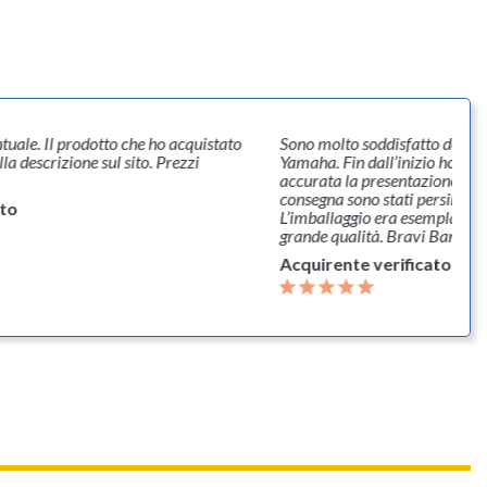
uale. Il prodotto che ho acquistato
Sono molto soddisfatto dell’aq
a descrizione sul sito. Prezzi
Yamaha. Fin dall’inizio ho tro
accurata la presentazione dei p
consegna sono stati persino più 
ato
L’imballaggio era esemplare. E
grande qualità. Bravi Banca 
Acquirente verificato