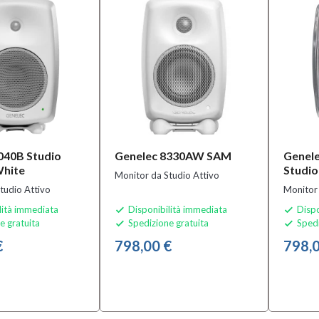
040B Studio
Genelec 8330AW SAM
Genel
White
Studi
Monitor da Studio Attivo
tudio Attivo
Monitor 
lità immediata
Disponibilità immediata
Dispo


e gratuita
Spedizione gratuita
Spedi


€
798,00 €
798,0