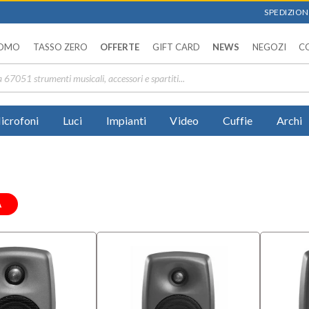
SPEDIZIONI
OMO
TASSO ZERO
OFFERTE
GIFT CARD
NEWS
NEGOZI
C
icrofoni
Luci
Impianti
Video
Cuffie
Archi
A