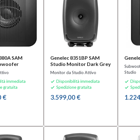
7380A SAM
Genelec 8351BP SAM
Genel
ubwoofer
Studio Monitor Dark Grey
Subwoof
Studio
ttivo
Monitor da Studio Attivo
lità immediata
Disponibilità immediata
Dispo


e gratuita
Spedizione gratuita
Spedi


0 €
3.599,00 €
1.224