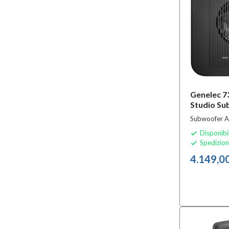
Genelec 
Studio S
Subwoofer A
Disponibi

Spedizion

4.149,0