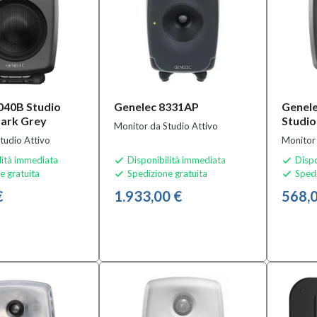
040B Studio
Genelec 8331AP
Genel
ark Grey
Studio
Monitor da Studio Attivo
tudio Attivo
Monitor 
lità immediata
Disponibilità immediata
Dispo


e gratuita
Spedizione gratuita
Spedi


€
1.933,00 €
568,0