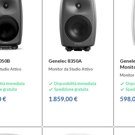
8050B
Genelec 8350A
Genele
Monit
tudio Attivo
Monitor da Studio Attivo
Monitor 
lità immediata
Disponibilità immediata
Dispo


e gratuita
Spedizione gratuita
Spedi


0 €
1.859,00 €
598,0