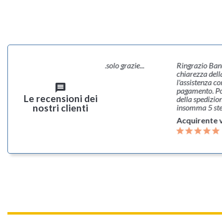
cquisto, terzo bingo consecutivo...solo grazie...
Ringrazio Bana
chiarezza dell
rente verificato
l'assistenza c
message
pagamento. Poi
Le recensioni dei
della spedizion
nostri clienti
insomma 5 ste
Acquirente v