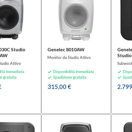
030C Studio
Genelec 8010AW
Genel
RAW
Studi
Monitor da Studio Attivo
tudio Attivo
Subwoof
lità immediata
Disponibilità immediata
Dispo


e gratuita
Spedizione gratuita
Spedi


€
315,00 €
2.799