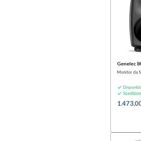
Genelec 
Monitor da S
Disponibi

Spedizion

1.473,0