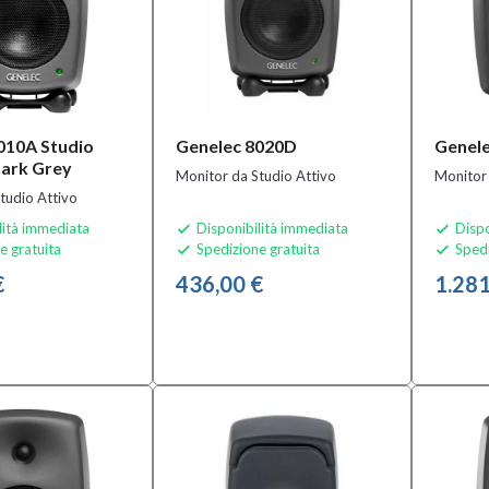
010A Studio
Genelec 8020D
Genel
ark Grey
Monitor da Studio Attivo
Monitor 
tudio Attivo
lità immediata
Disponibilità immediata
Dispo


e gratuita
Spedizione gratuita
Spedi


€
436,00 €
1.281