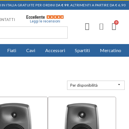
 IN ITALIA GRATUITE PER ORDINI DA
€ 99
, ALTRIMENTI A PARTIRE DA € 6,90
Eccellente
ONTATTI
Leggi le recensioni
Fiati
Cavi
Accessori
Spartiti
Mercatino

Per disponibilità