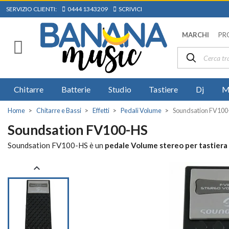
SERVIZIO CLIENTI:
0444 1343209
SCRIVICI
MARCHI
PR
Chitarre
Batterie
Studio
Tastiere
Dj
M
Home
Chitarre e Bassi
Effetti
Pedali Volume
Soundsation FV100
Soundsation FV100-HS
Soundsation FV100-HS è un
pedale Volume stereo per tastiera
