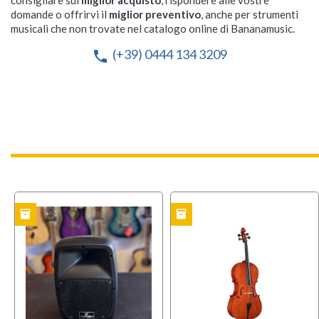
consigliare sul
miglior acquisto
, rispondere alle vostre
domande o offrirvi il
miglior preventivo
, anche per strumenti
musicali che non trovate nel catalogo online di Bananamusic.
(+39) 0444 134 3209
phone
inventory
inventory
TO
USATO