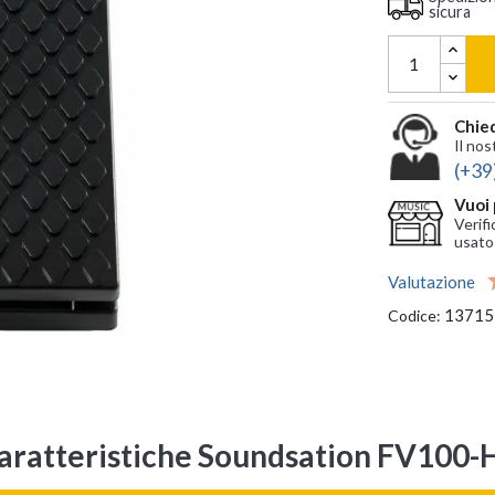
sicura
Chied
Il nos
(+39
Vuoi 
Verifi
usato
Valutazione
13715
Codice:
aratteristiche Soundsation FV100-