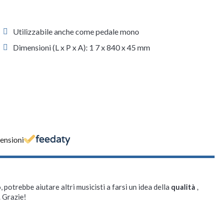
Utilizzabile anche come pedale mono
Dimensioni (L x P x A): 1 7 x 840 x 45 mm
censioni
, potrebbe aiutare altri musicisti a farsi un idea della
qualità
,
. Grazie!