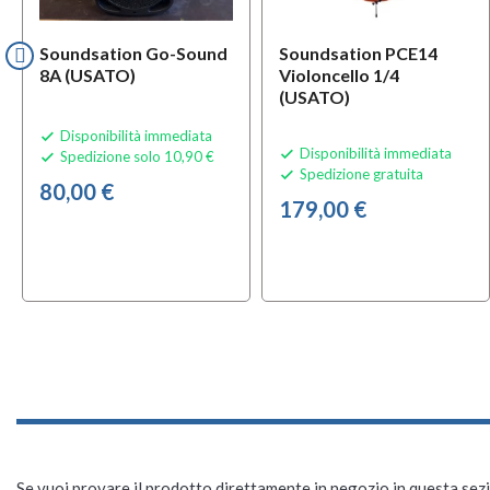
Soundsation Go-Sound
Soundsation PCE14
8A (USATO)
Violoncello 1/4
(USATO)
Disponibilità immediata

Disponibilità immediata

Spedizione solo 10,90 €

Spedizione gratuita

80,00 €
179,00 €
Se vuoi provare il prodotto direttamente in negozio in questa sezio