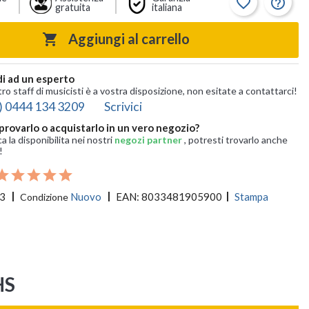
favorite_border
help_outline
gratuita
italiana
Aggiungi al carrello

i ad un esperto
tro staff di musicisti è a vostra disposizione, non esitate a contattarci!
) 0444 134 3209
Scrivici
provarlo o acquistarlo in un vero negozio?
ca la disponibilita nei nostri
negozi partner
, potresti trovarlo anche
!
3
Nuovo
EAN:
8033481905900
Stampa
Condizione
HS