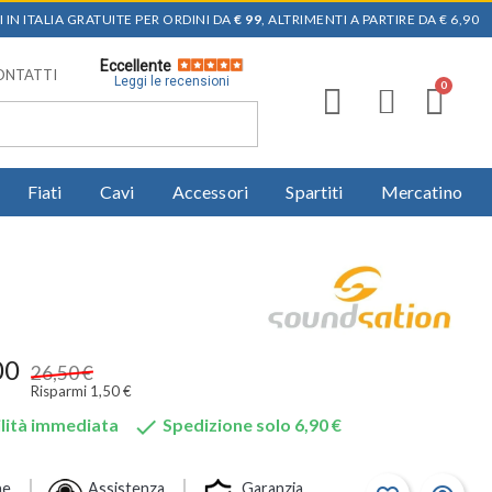
 IN ITALIA GRATUITE PER ORDINI DA
€ 99
, ALTRIMENTI A PARTIRE DA € 6,90
Eccellente
ONTATTI
Leggi le recensioni
Fiati
Cavi
Accessori
Spartiti
Mercatino
00
26,50 €
Risparmi 1,50 €

lità immediata
Spedizione solo 6,90 €
ne
Assistenza
Garanzia