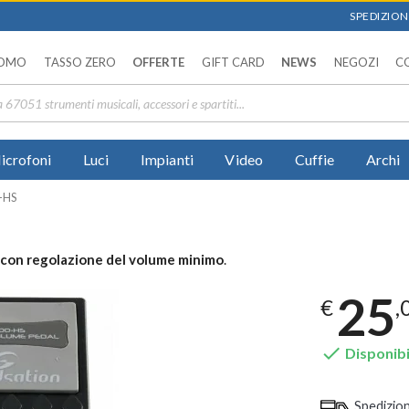
SPEDIZIONI
OMO
TASSO ZERO
OFFERTE
GIFT CARD
NEWS
NEGOZI
C
icrofoni
Luci
Impianti
Video
Cuffie
Archi
-HS
 con regolazione del volume minimo
.
25
€
,

Disponibi
Spedizio