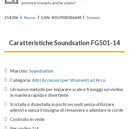
potresti trovarlo anche usato!
254306
Nuovo
EAN:
8053908386648
Stampa
Caratteristiche Soundsation FG501-14
Marchio:
Soundsation
Categoria:
Altri Accessori per Strumenti ad Arco
Un nuovo metodo per imparare scale e fraseggi sul violino
in maniera rapida e divertente
Si istalla o disinstalla in pochi secondi senza utilizzare
adesivi e senza il bisogno di rimuovere o allentare le corde
Costruito in vinile
Per violino 1/4