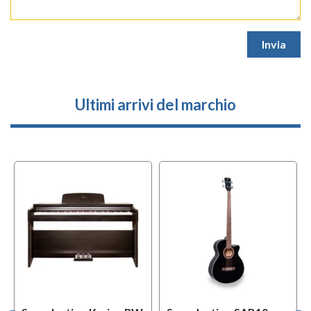
Ultimi arrivi del marchio
l
OFFERTA
f
BUNDLES