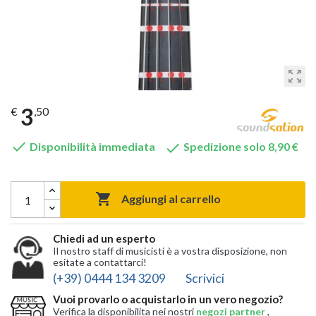
zoom_out_map
3
€
,50


Disponibilità immediata
Spedizione solo 8,90 €

Aggiungi al carrello
Chiedi ad un esperto
Il nostro staff di musicisti è a vostra disposizione, non
esitate a contattarci!
(+39) 0444 134 3209
Scrivici
Vuoi provarlo o acquistarlo in un vero negozio?
Verifica la disponibilita nei nostri
negozi partner
,