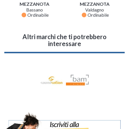
MEZZANOTA
MEZZANOTA
Bassano
Valdagno
fiber_manual_record
fiber_manual_record
Ordinabile
Ordinabile
Altri marchi che ti potrebbero
interessare