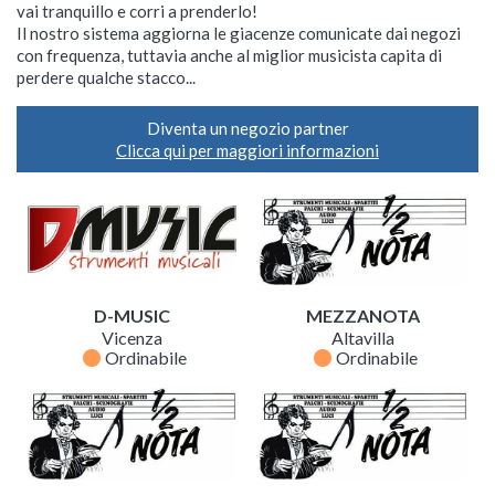
vai tranquillo e corri a prenderlo!
Il nostro sistema aggiorna le giacenze comunicate dai negozi
con frequenza, tuttavia anche al miglior musicista capita di
perdere qualche stacco...
Diventa un negozio partner
Clicca qui per maggiori informazioni
D-MUSIC
MEZZANOTA
Vicenza
Altavilla
fiber_manual_record
fiber_manual_record
Ordinabile
Ordinabile