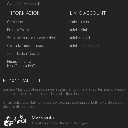
Acquisti in Multipack
INFORMAZIONI
IL MIO ACCOUNT
Chi siamo
Il mio account
Privacy Policy
I miei ordini
Scuole di musica e associazioni
I miei indirizzi
Contatta il nostro negozio
I miei dati personali
Impostazioni Cookie
Finanziamento
NextGenerationEU
NEGOZI PARTNER
Banana Music collabora con svariati partner commerciali sul territorio, presso
i quali è possibile reperire e testare gli articoli in vendita.
Gli articoli disponibili nei negozi sono contrassegnati dal bollino verde e dalla
dicitura disponibile.