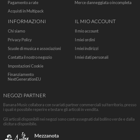
Pagamento a rate
Merce danneggiata o incompleta
Acquisti in Multipack
INFORMAZIONI
IL MIO ACCOUNT
Chi siamo
Il mio account
Privacy Policy
I miei ordini
Scuole di musica e associazioni
I miei indirizzi
Contatta il nostro negozio
I miei dati personali
Impostazioni Cookie
Finanziamento
NextGenerationEU
NEGOZI PARTNER
Banana Music collabora con svariati partner commerciali sul territorio, presso
i quali è possibile reperire e testare gli articoli in vendita.
Gli articoli disponibili nei negozi sono contrassegnati dal bollino verde e dalla
dicitura disponibile.