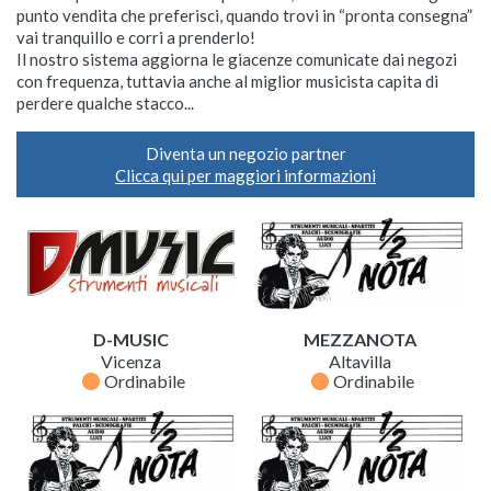
punto vendita che preferisci, quando trovi in “pronta consegna”
vai tranquillo e corri a prenderlo!
Il nostro sistema aggiorna le giacenze comunicate dai negozi
con frequenza, tuttavia anche al miglior musicista capita di
perdere qualche stacco...
Diventa un negozio partner
Clicca qui per maggiori informazioni
D-MUSIC
MEZZANOTA
Vicenza
Altavilla
fiber_manual_record
fiber_manual_record
Ordinabile
Ordinabile