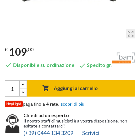
zoom_out_map
109
€
,00


Disponibile su ordinazione
Spedito gratis

Aggiungi al carrello
paga fino a
4 rate
,
scopri di più
Chiedi ad un esperto
Il nostro staff di musicisti è a vostra disposizione, non
esitate a contattarci!
(+39) 0444 134 3209
Scrivici