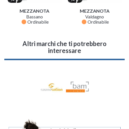
MEZZANOTA
MEZZANOTA
Bassano
Valdagno
fiber_manual_record
fiber_manual_record
Ordinabile
Ordinabile
Altri marchi che ti potrebbero
interessare