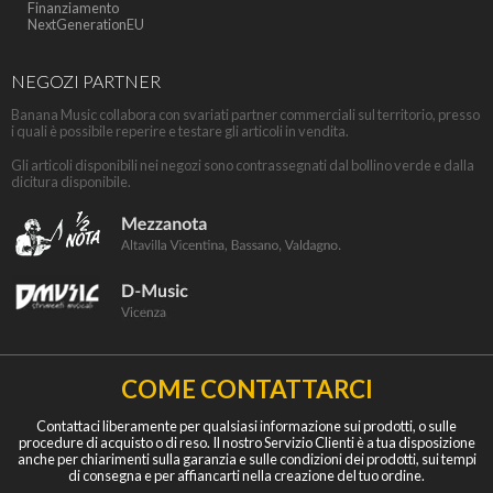
Finanziamento
NextGenerationEU
NEGOZI PARTNER
Banana Music collabora con svariati partner commerciali sul territorio, presso
i quali è possibile reperire e testare gli articoli in vendita.
Gli articoli disponibili nei negozi sono contrassegnati dal bollino verde e dalla
dicitura disponibile.
COME CONTATTARCI
Contattaci liberamente per qualsiasi informazione sui prodotti, o sulle
procedure di acquisto o di reso. Il nostro Servizio Clienti è a tua disposizione
anche per chiarimenti sulla garanzia e sulle condizioni dei prodotti, sui tempi
di consegna e per affiancarti nella creazione del tuo ordine.