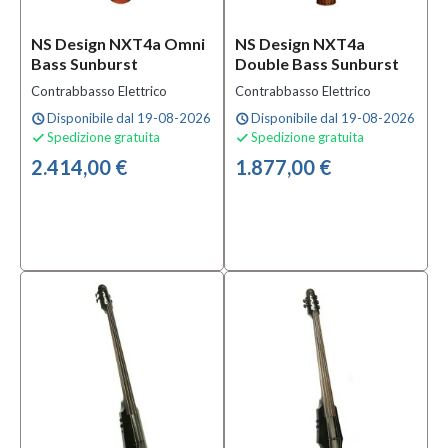
Sottocategoria
Altri
NS Design NXT4a Omni
NS Design NXT4a
Accessori
Bass Sunburst
Double Bass Sunburst
per
Contrabbasso Elettrico
Contrabbasso Elettrico
Strumenti
Disponibile dal 19-08-2026
Disponibile dal 19-08-2026
schedule
ad Arco
schedule
Spedizione gratuita
Spedizione gratuita


(1)
2.414,00 €
1.877,00 €
Altri
Bassi
Elettrici
4
Corde
(3)
Altri
Bassi
Elettrici
5
Corde
(2)
MOSTRA
TUTTI