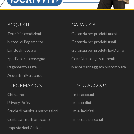
ACQUISTI
GARANZIA
Termini e condizioni
Garanzia per prodotti nuovi
Metodi di Pagamento
Garanzia per prodotti usati
Diritto di recesso
Garanzia per prodotti Ex-Demo
Spedizione e consegna
Condizioni degli strumenti
Pagamento a rate
Merce danneggiata o incompleta
Acquisti in Multipack
INFORMAZIONI
IL MIO ACCOUNT
Chi siamo
Il mio account
Privacy Policy
I miei ordini
Scuole di musica e associazioni
I miei indirizzi
Contatta il nostro negozio
I miei dati personali
Impostazioni Cookie