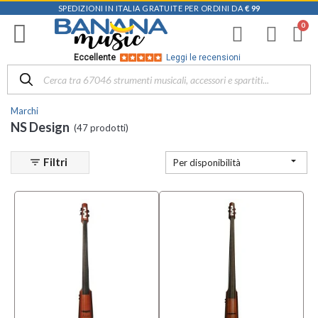
SPEDIZIONI IN ITALIA GRATUITE PER ORDINI DA
€ 99
Filtra
i
risultati
×
Eccellente
Leggi le recensioni
Categoria
Marchi
Accessori
NS Design
(47 prodotti)
e Ricambi
per
Strumenti

Filtri
filter_list
Per disponibilità
ad Arco
(2)
Archetti
(3)
Bassi
(7)
MOSTRA
TUTTI