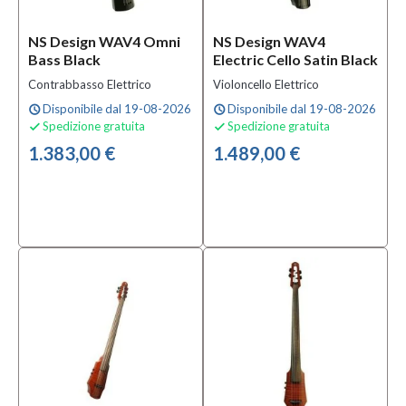
NS Design WAV4 Omni
NS Design WAV4
Condizione
Bass Black
Electric Cello Satin Black
Nuovo
Contrabbasso Elettrico
Violoncello Elettrico
(47)
Disponibile dal 19-08-2026
Disponibile dal 19-08-2026
schedule
schedule
Spedizione gratuita
Spedizione gratuita


Prezzo
1.383,00 €
1.489,00 €
45,00 €
-
4.215,00 €