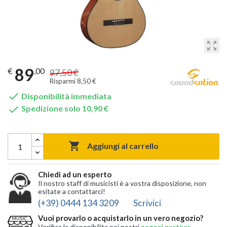
zoom_out_map
89
€
,00
97,50 €
Risparmi 8,50 €

Disponibilità immediata

Spedizione solo 10,90 €

Aggiungi al carrello
Chiedi ad un esperto
Il nostro staff di musicisti è a vostra disposizione, non
esitate a contattarci!
(+39) 0444 134 3209
Scrivici
Vuoi provarlo o acquistarlo in un vero negozio?
Verifica la disponibilita nei nostri
negozi partner
,