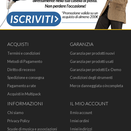
ACQUISTI
GARANZIA
Termini e condizioni
Garanzia per prodotti nuovi
Metodi di Pagamento
Garanzia per prodotti usati
Diritto di recesso
Garanzia per prodotti Ex-Demo
Spedizione e consegna
Condizioni degli strumenti
Pagamento a rate
Merce danneggiata o incompleta
Acquisti in Multipack
INFORMAZIONI
IL MIO ACCOUNT
Chi siamo
Il mio account
Privacy Policy
I miei ordini
Scuole di musica e associazioni
I miei indirizzi