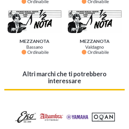
fiber_manual_record
fiber_manual_record
Ordinabile
Ordinabile
MEZZANOTA
MEZZANOTA
Bassano
Valdagno
fiber_manual_record
fiber_manual_record
Ordinabile
Ordinabile
Altri marchi che ti potrebbero
interessare