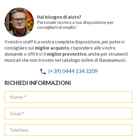
Hai bisogno di aiuto?
Personale tecnico a tua disposizione per
consigliarti al meglio!
Il nostro staff è a vostra completa disposizione, per potervi
consigliare sul
miglior acquisto
, rispondere alle vostre
domande o offrirvi il
miglior preventivo
, anche per strumenti
musicali che non trovate nel catalogo online di Bananamusic.
(+39) 0444 134 3209
phone
RICHIEDI INFORMAZIONI