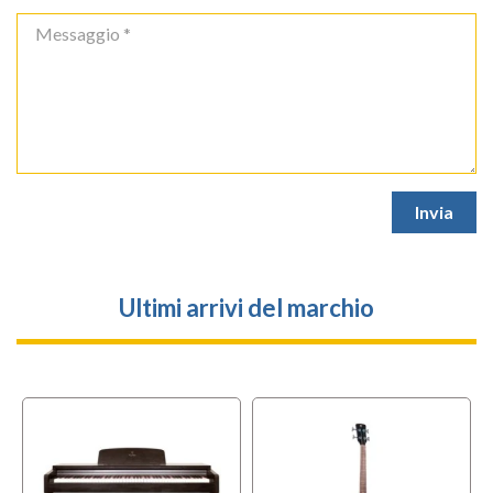
Ultimi arrivi del marchio
l
OFFERTA
f
BUNDLES