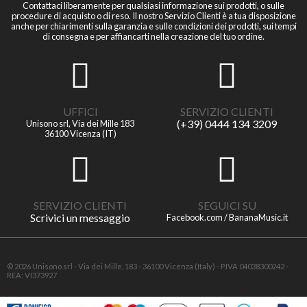
Contattaci liberamente per qualsiasi informazione sui prodotti, o sulle
procedure di acquisto o di reso. Il nostro Servizio Clienti è a tua disposizione
anche per chiarimenti sulla garanzia e sulle condizioni dei prodotti, sui tempi
di consegna e per affiancarti nella creazione del tuo ordine.
UFFICI
SERVIZIO CLIENTI
(+39) 0444 134 3209
Unisono srl, Via dei Mille 183
36100 Vicenza (IT)
SERVIZIO CLIENTI
SEGUICI SU
Scrivici un messaggio
Facebook.com / BananaMusic.it
© 2026 Unisono srl - Via dei Mille, 183 - 36100 Vicenza (Italy) - P.IVA 04038300242 -
REA: VI373927