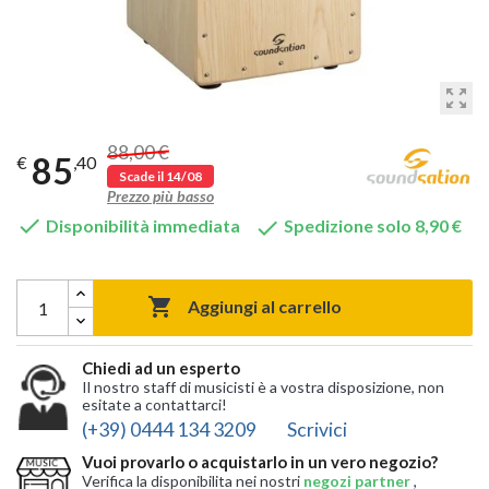
zoom_out_map
88,00 €
85
€
,40
Scade il 14/08
Prezzo più basso


Disponibilità immediata
Spedizione solo 8,90 €

Aggiungi al carrello
Chiedi ad un esperto
Il nostro staff di musicisti è a vostra disposizione, non
esitate a contattarci!
(+39) 0444 134 3209
Scrivici
Vuoi provarlo o acquistarlo in un vero negozio?
Verifica la disponibilita nei nostri
negozi partner
,