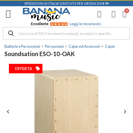
SPEDIZIONI IN ITALIA GRATUITE PER ORDINI DA
€ 99
Eccellente
Leggi le recensioni
Batterie e Percussioni
Percussioni
Cajon ed Accessori
Cajon
Soundsation ESO-10-OAK
local_offer
OFFERTA

