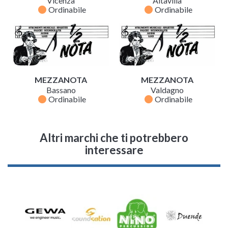
Vicenza
Altavilla
fiber_manual_record
fiber_manual_record
Ordinabile
Ordinabile
MEZZANOTA
MEZZANOTA
Bassano
Valdagno
fiber_manual_record
fiber_manual_record
Ordinabile
Ordinabile
Altri marchi che ti potrebbero
interessare