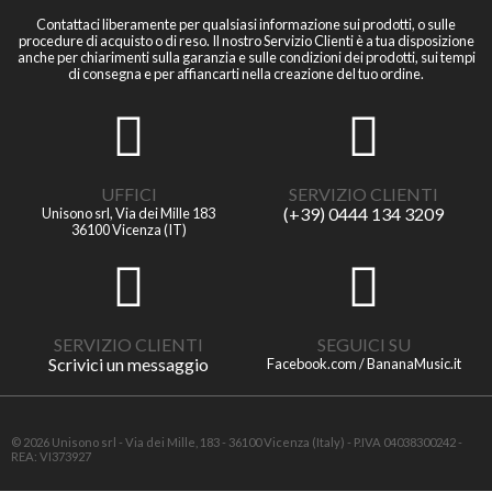
Contattaci liberamente per qualsiasi informazione sui prodotti, o sulle
procedure di acquisto o di reso. Il nostro Servizio Clienti è a tua disposizione
anche per chiarimenti sulla garanzia e sulle condizioni dei prodotti, sui tempi
di consegna e per affiancarti nella creazione del tuo ordine.
UFFICI
SERVIZIO CLIENTI
(+39) 0444 134 3209
Unisono srl, Via dei Mille 183
36100 Vicenza (IT)
SERVIZIO CLIENTI
SEGUICI SU
Scrivici un messaggio
Facebook.com / BananaMusic.it
© 2026 Unisono srl - Via dei Mille, 183 - 36100 Vicenza (Italy) - P.IVA 04038300242 -
REA: VI373927