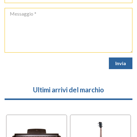
Ultimi arrivi del marchio
l
OFFERTA
f
BUNDLES