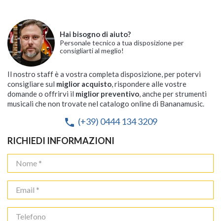
Hai bisogno di aiuto?
Personale tecnico a tua disposizione per
consigliarti al meglio!
Il nostro staff è a vostra completa disposizione, per potervi
consigliare sul
miglior acquisto
, rispondere alle vostre
domande o offrirvi il
miglior preventivo
, anche per strumenti
musicali che non trovate nel catalogo online di Bananamusic.
(+39) 0444 134 3209
phone
RICHIEDI INFORMAZIONI