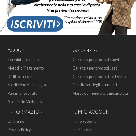
ACQUISTI
GARANZIA
Termini e condizioni
Garanzia per prodotti nuovi
Metodi di Pagamento
Garanzia per prodotti usati
Diritto di recesso
Garanzia per prodotti Ex-Demo
Spedizione e consegna
Condizioni degli strumenti
Pagamento a rate
Merce danneggiata o incompleta
Acquisti in Multipack
INFORMAZIONI
IL MIO ACCOUNT
Chi siamo
Il mio account
Privacy Policy
I miei ordini