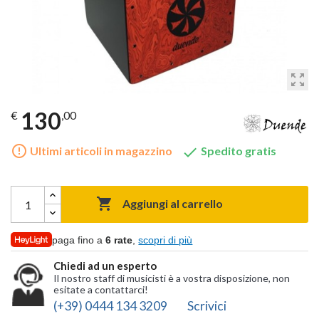
zoom_out_map
130
€
,00
error_outline

Ultimi articoli in magazzino
Spedito gratis

Aggiungi al carrello
paga fino a
6 rate
,
scopri di più
Chiedi ad un esperto
Il nostro staff di musicisti è a vostra disposizione, non
esitate a contattarci!
(+39) 0444 134 3209
Scrivici