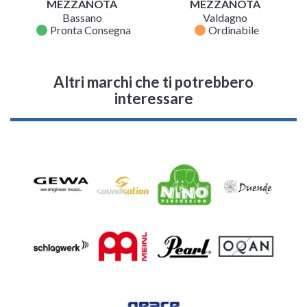
MEZZANOTA
MEZZANOTA
Bassano
Valdagno
fiber_manual_record
fiber_manual_record
Pronta Consegna
Ordinabile
Altri marchi che ti potrebbero
interessare