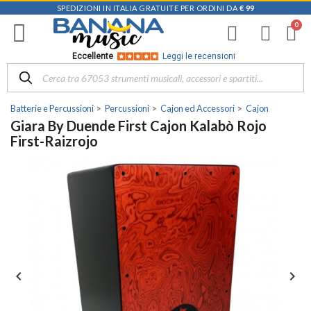
SPEDIZIONI IN ITALIA GRATUITE PER ORDINI DA
€ 99
Eccellente
Leggi le recensioni
Batterie e Percussioni
Percussioni
Cajon ed Accessori
Cajon
Giara By Duende First Cajon Kalabò Rojo
First-Raizrojo

