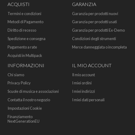
ACQUISTI
GARANZIA
Termini e condizioni
Garanzia per prodotti nuovi
Metodi di Pagamento
Garanzia per prodotti usati
Diritto di recesso
Garanzia per prodotti Ex-Demo
Spedizione e consegna
Condizioni degli strumenti
Pagamento a rate
Merce danneggiata o incompleta
Acquisti in Multipack
INFORMAZIONI
IL MIO ACCOUNT
Chi siamo
Il mio account
Privacy Policy
I miei ordini
Scuole di musica e associazioni
I miei indirizzi
Contatta il nostro negozio
I miei dati personali
Impostazioni Cookie
Finanziamento
NextGenerationEU