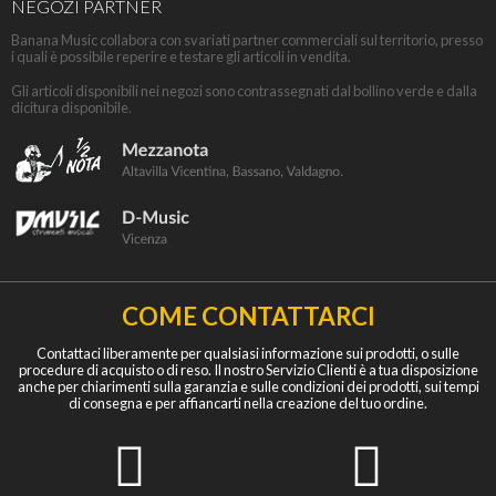
NEGOZI PARTNER
Banana Music collabora con svariati partner commerciali sul territorio, presso
i quali è possibile reperire e testare gli articoli in vendita.
Gli articoli disponibili nei negozi sono contrassegnati dal bollino verde e dalla
dicitura disponibile.
COME CONTATTARCI
Contattaci liberamente per qualsiasi informazione sui prodotti, o sulle
procedure di acquisto o di reso. Il nostro Servizio Clienti è a tua disposizione
anche per chiarimenti sulla garanzia e sulle condizioni dei prodotti, sui tempi
di consegna e per affiancarti nella creazione del tuo ordine.