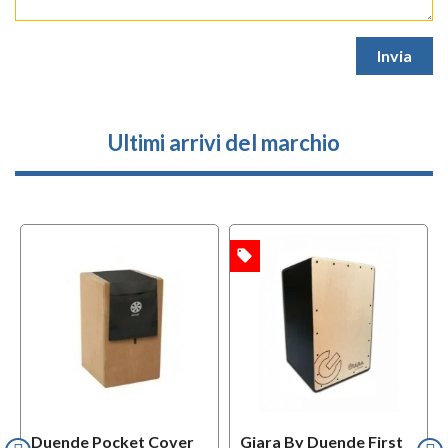
Ultimi arrivi del marchio
local_offer
l
OFFERTA
OFFERTA
Duende Pocket Cover
Giara By Duende First