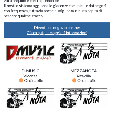
vai tranquillo e corri a prenderlo!
Il nostro sistema aggiorna le giacenze comunicate dai negozi
con frequenza, tuttavia anche al miglior musicista capita di
perdere qualche stacco...
Diventa un negozio partner
Clicca qui per maggiori informazioni
D-MUSIC
MEZZANOTA
Vicenza
Altavilla
fiber_manual_record
fiber_manual_record
Ordinabile
Ordinabile