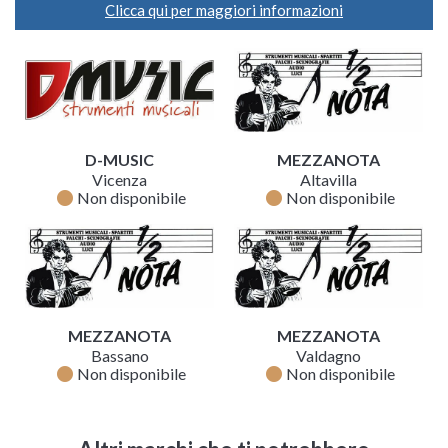
Clicca qui per maggiori informazioni
D-MUSIC
MEZZANOTA
Vicenza
Altavilla
fiber_manual_record
fiber_manual_record
Non disponibile
Non disponibile
MEZZANOTA
MEZZANOTA
Bassano
Valdagno
fiber_manual_record
fiber_manual_record
Non disponibile
Non disponibile