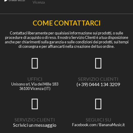
COME CONTATTARCI
Contattaci liberamente per qualsiasi informazione sui prodotti, o sulle
procedure di acquisto o di reso. Il nostro Servizio Clienti è a tua disposizione
anche per chiarimenti sulla garanzia e sulle condizioni dei prodotti, sui tempi
di consegna e per affiancarti nella creazione del tuo ordine.
UFFICI
SERVIZIO CLIENTI
(+39) 0444 134 3209
Unisono srl, Via dei Mille 183
36100 Vicenza (IT)
SERVIZIO CLIENTI
SEGUICI SU
Scrivici un messaggio
Facebook.com / BananaMusic.it