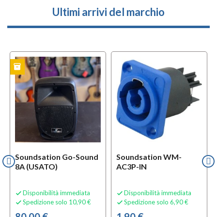
Ultimi arrivi del marchio
inventory
i
TO
USATO
Soundsation Go-Sound
Soundsation WM-
8A (USATO)
AC3P-IN
Disponibilità immediata
Disponibilità immediata


Spedizione solo 10,90 €
Spedizione solo 6,90 €


80,00 €
1,90 €