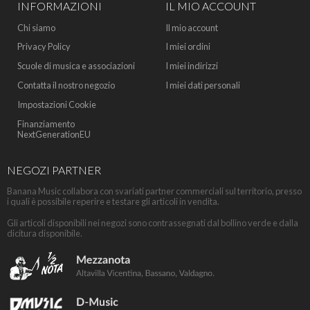
INFORMAZIONI
IL MIO ACCOUNT
Chi siamo
Il mio account
Privacy Policy
I miei ordini
Scuole di musica e associazioni
I miei indirizzi
Contatta il nostro negozio
I miei dati personali
Impostazioni Cookie
Finanziamento
NextGenerationEU
NEGOZI PARTNER
Banana Music collabora con svariati partner commerciali sul territorio, presso
i quali è possibile reperire e testare gli articoli in vendita.
Gli articoli disponibili nei negozi sono contrassegnati dal bollino verde e dalla
dicitura disponibile.