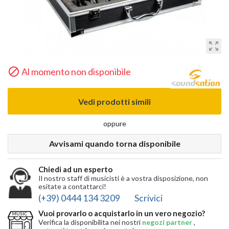
zoom_out_map

Al momento non disponibile
Vedi prodotti simili
oppure
Avvisami quando torna disponibile
Chiedi ad un esperto
Il nostro staff di musicisti è a vostra disposizione, non
esitate a contattarci!
(+39) 0444 134 3209
Scrivici
Vuoi provarlo o acquistarlo in un vero negozio?
Verifica la disponibilita nei nostri
negozi partner
,