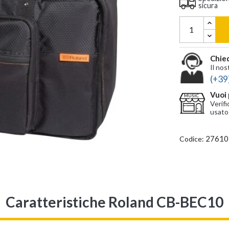
sicura
Chied
Il nos
(+39
Vuoi 
Verifi
usato
27610
Codice:
Caratteristiche Roland CB-BEC10