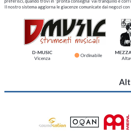
preferisci, quando trovi in “pronta consegna” vai tranquillo e corr
Il nostro sistema aggiorna le giacenze comunicate dai negozi con f
D-MUSIC
MEZZ
fiber_manual_record
Ordinabile
Vicenza
Altav
Alt