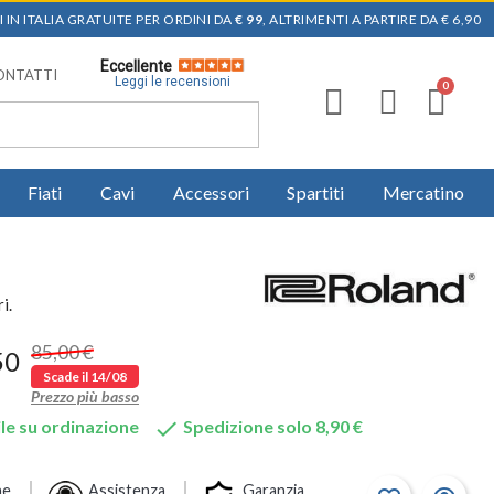
 IN ITALIA GRATUITE PER ORDINI DA
€ 99
, ALTRIMENTI A PARTIRE DA € 6,90
Eccellente
ONTATTI
Leggi le recensioni
Fiati
Cavi
Accessori
Spartiti
Mercatino
i.
85,00 €
50
Scade il 14/08
Prezzo più basso

le su ordinazione
Spedizione solo 8,90 €
ne
Assistenza
Garanzia