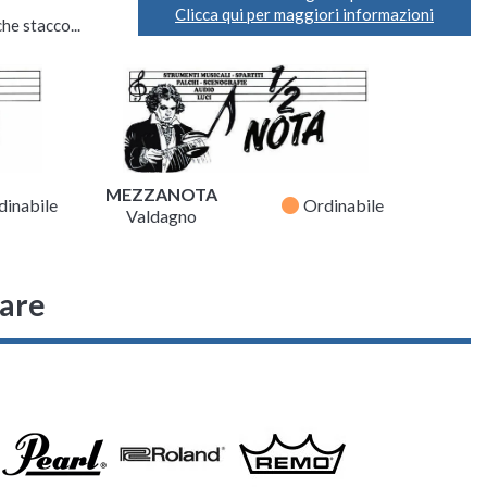
Clicca qui per maggiori informazioni
he stacco...
MEZZANOTA
fiber_manual_record
dinabile
Ordinabile
Valdagno
sare