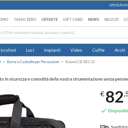
SPEDIZIONI
OMO
TASSO ZERO
OFFERTE
GIFT CARD
NEWS
NEGOZI
C
icrofoni
Luci
Impianti
Video
Cuffie
Archi
i
Borse e Custodie per Percussioni
Roland CB-BEC10
o in sicurezza e comodità della vostra strumentazione senza pensier
82
€
,

Disponibi
Spedizio