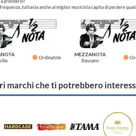
i a prenderlo!
requenza, tuttavia anche al miglior musicista capita di perdere qualc
ANOTA
MEZZANOTA
fiber_manual_record
fiber_manual_record
Ordinabile
Or
illa
Bassano
ri marchi che ti potrebbero interes