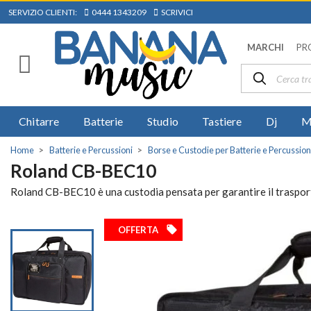
SERVIZIO CLIENTI:
0444 1343209
SCRIVICI
MARCHI
PR
Chitarre
Batterie
Studio
Tastiere
Dj
M
Home
Batterie e Percussioni
Borse e Custodie per Batterie e Percussion
Roland CB-BEC10
Roland CB-BEC10 è una custodia pensata per garantire il trasport
local_offer
OFFERTA