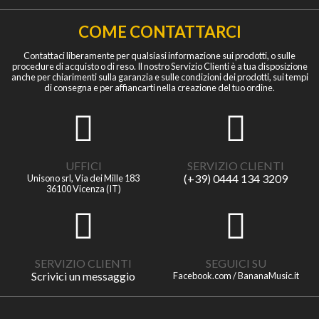
COME CONTATTARCI
Contattaci liberamente per qualsiasi informazione sui prodotti, o sulle
procedure di acquisto o di reso. Il nostro Servizio Clienti è a tua disposizione
anche per chiarimenti sulla garanzia e sulle condizioni dei prodotti, sui tempi
di consegna e per affiancarti nella creazione del tuo ordine.
UFFICI
SERVIZIO CLIENTI
(+39) 0444 134 3209
Unisono srl, Via dei Mille 183
36100 Vicenza (IT)
SERVIZIO CLIENTI
SEGUICI SU
Scrivici un messaggio
Facebook.com / BananaMusic.it