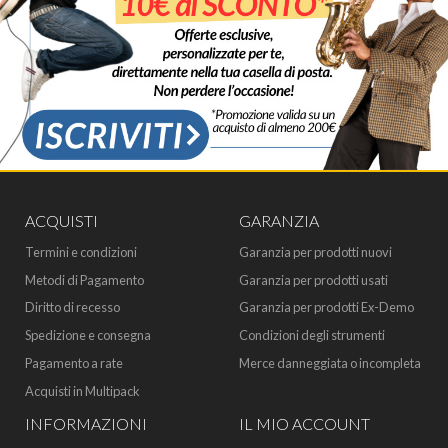
ACQUISTI
GARANZIA
Termini e condizioni
Garanzia per prodotti nuovi
Metodi di Pagamento
Garanzia per prodotti usati
Diritto di recesso
Garanzia per prodotti Ex-Demo
Spedizione e consegna
Condizioni degli strumenti
Pagamento a rate
Merce danneggiata o incompleta
Acquisti in Multipack
INFORMAZIONI
IL MIO ACCOUNT