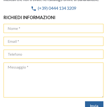
(+39) 0444 134 3209
phone
RICHIEDI INFORMAZIONI