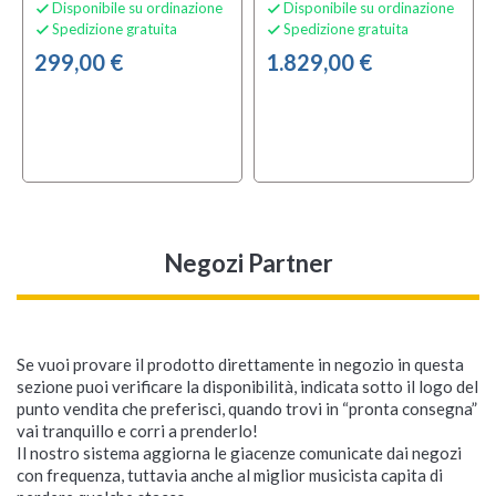
Disponibile su ordinazione
Disponibile su ordinazione


Spedizione gratuita
Spedizione gratuita


299,00 €
1.829,00 €
Negozi Partner
Se vuoi provare il prodotto direttamente in negozio in questa
sezione puoi verificare la disponibilità, indicata sotto il logo del
punto vendita che preferisci, quando trovi in “pronta consegna”
Roland DH-10
Roland TD313 V-Drum
Roland CB_V61
Roland CB-404
Roland KS-11Z
Roland GO:MIXER
Roland TD516 V-Drums
Roland VMH_S100
Roland CB-B37
Roland Octapad SPD-
vai tranquillo e corri a prenderlo!
DrumLink Hub
Kit
STUDIO
Kit
20 PRO Black
Il nostro sistema aggiorna le giacenze comunicate dai negozi
Custodia Morbida per
Cuffia da Studio di
con frequenza, tuttavia anche al miglior musicista capita di
Tastiera
Registrazione