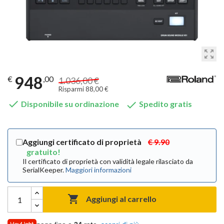
zoom_out_map
948
€
,00
1.036,00 €
Risparmi 88,00 €


Disponibile su ordinazione
Spedito gratis
Aggiungi certificato di proprietà
€ 9.90
gratuito!
Il certificato di proprietà con validità legale rilasciato da
SerialKeeper.
Maggiori informazioni

Aggiungi al carrello