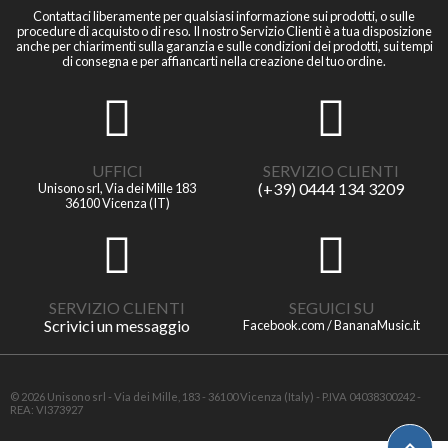
Contattaci liberamente per qualsiasi informazione sui prodotti, o sulle
procedure di acquisto o di reso. Il nostro Servizio Clienti è a tua disposizione
anche per chiarimenti sulla garanzia e sulle condizioni dei prodotti, sui tempi
di consegna e per affiancarti nella creazione del tuo ordine.
UFFICI
SERVIZIO CLIENTI
(+39) 0444 134 3209
Unisono srl, Via dei Mille 183
36100 Vicenza (IT)
SERVIZIO CLIENTI
SEGUICI SU
Scrivici un messaggio
Facebook.com / BananaMusic.it
© 2026 Unisono srl - Via dei Mille, 183 - 36100 Vicenza (Italy) - P.IVA 04038300242 -
REA: VI373927
