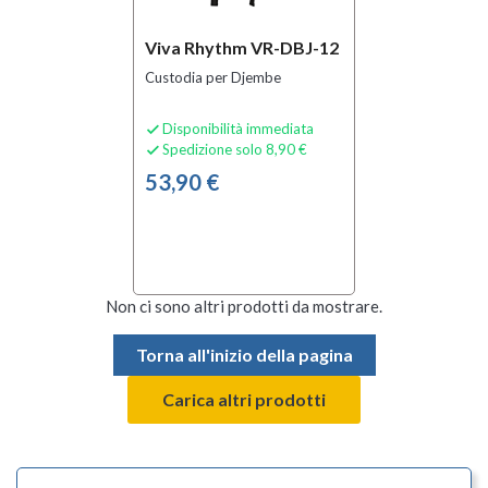
(1)
Viva Rhythm VR-DBJ-12
Sottocategoria
Custodia per Djembe
Borse e
Custodie
Disponibilità immediata

per
Spedizione solo 8,90 €

Percussioni
53,90 €
(1)
Condizione
Nuovo
(1)
Non ci sono altri prodotti da mostrare.
Torna all'inizio della pagina
Prezzo
Carica altri prodotti
45,00 €
-
60,00 €