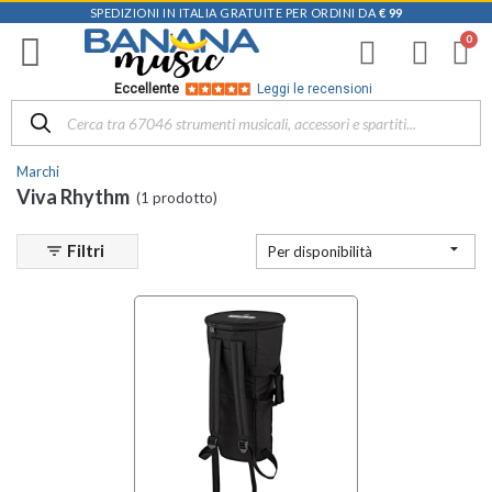
SPEDIZIONI IN ITALIA GRATUITE PER ORDINI DA
€ 99
Filtra
i
risultati
×
Eccellente
Leggi le recensioni
Disponibile
in
Marchi
Negozio
Viva Rhythm
(1 prodotto)
D-
Music |

Filtri
filter_list
Per disponibilità
Vicenza
(1)
Categoria
Borse e
Custodie
per
Batterie e
Percussioni