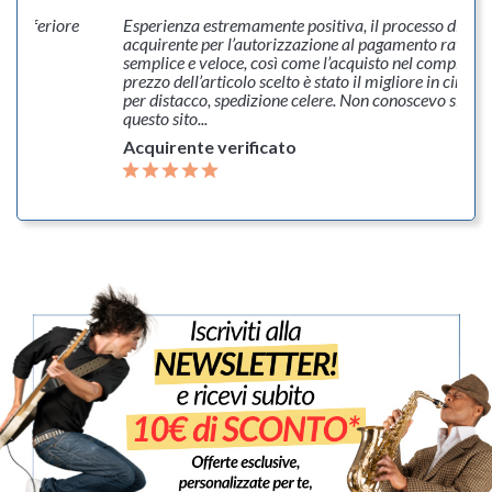
to inferiore
Esperienza estremamente positiva, il processo di veri
Solo
acquirente per l’autorizzazione al pagamento rateale 
prodotti
semplice e veloce, così come l’acquisto nel complesso.
disponibili
prezzo dell’articolo scelto è stato il migliore in circol
per distacco, spedizione celere. Non conoscevo sinc
Si
questo sito...
(1)
Acquirente verificato