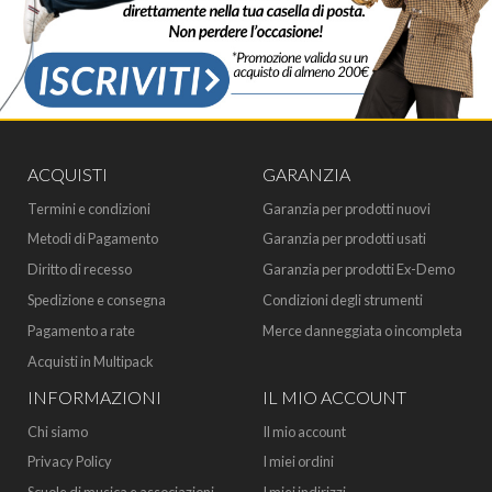
ACQUISTI
GARANZIA
Termini e condizioni
Garanzia per prodotti nuovi
Metodi di Pagamento
Garanzia per prodotti usati
Diritto di recesso
Garanzia per prodotti Ex-Demo
Spedizione e consegna
Condizioni degli strumenti
Pagamento a rate
Merce danneggiata o incompleta
Acquisti in Multipack
INFORMAZIONI
IL MIO ACCOUNT
Chi siamo
Il mio account
Privacy Policy
I miei ordini