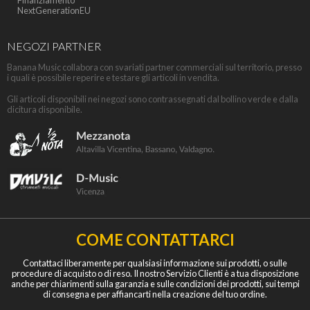
Finanziamento
NextGenerationEU
NEGOZI PARTNER
Banana Music collabora con svariati partner commerciali sul territorio, presso
i quali è possibile reperire e testare gli articoli in vendita.
Gli articoli disponibili nei negozi sono contrassegnati dal bollino verde e dalla
dicitura disponibile.
COME CONTATTARCI
Contattaci liberamente per qualsiasi informazione sui prodotti, o sulle
procedure di acquisto o di reso. Il nostro Servizio Clienti è a tua disposizione
anche per chiarimenti sulla garanzia e sulle condizioni dei prodotti, sui tempi
di consegna e per affiancarti nella creazione del tuo ordine.