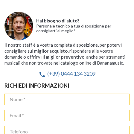
Hai bisogno di aiuto?
Personale tecnico a tua disposizione per
consigliarti al meglio!
Il nostro staff è a vostra completa disposizione, per potervi
consigliare sul
miglior acquisto
, rispondere alle vostre
domande o offrirvi il
miglior preventivo
, anche per strumenti
musicali che non trovate nel catalogo online di Bananamusic.
(+39) 0444 134 3209
phone
RICHIEDI INFORMAZIONI