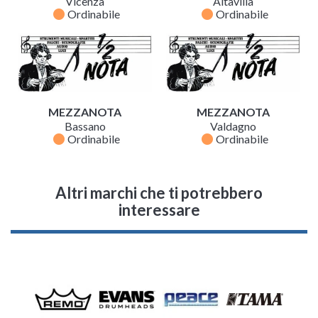
Vicenza
Altavilla
fiber_manual_record
fiber_manual_record
Ordinabile
Ordinabile
MEZZANOTA
MEZZANOTA
Bassano
Valdagno
fiber_manual_record
fiber_manual_record
Ordinabile
Ordinabile
Altri marchi che ti potrebbero
interessare