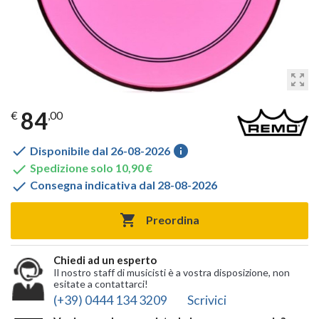
zoom_out_map
84
€
,00

info
Disponibile dal 26-08-2026

Spedizione solo 10,90 €

Consegna indicativa dal 28-08-2026

Preordina
Chiedi ad un esperto
Il nostro staff di musicisti è a vostra disposizione, non
esitate a contattarci!
(+39) 0444 134 3209
Scrivici