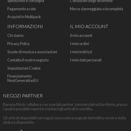
Spedizione e consegna
Condizioni degli strumenti
Pagamento a rate
Merce danneggiata o incompleta
Acquisti in Multipack
INFORMAZIONI
IL MIO ACCOUNT
Chi siamo
Il mio account
Privacy Policy
I miei ordini
Scuole di musica e associazioni
I miei indirizzi
Contatta il nostro negozio
I miei dati personali
Impostazioni Cookie
Finanziamento
NextGenerationEU
NEGOZI PARTNER
Banana Music collabora con svariati partner commerciali sul territorio, presso
i quali è possibile reperire e testare gli articoli in vendita.
Gli articoli disponibili nei negozi sono contrassegnati dal bollino verde e dalla
dicitura disponibile.