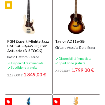
inventory
CK
FGN Expert Mighty Jazz
Taylor AD11e-SB
EMJ5-AL-R/AWHQ Con
Chitarra Acustica Elettrificata
Astuccio (B-STOCK)
Basso Elettrico 5 corde
Disponibilità immediata

Disponibilità immediata
Spedizione gratuita


Spedizione gratuita

1.799,00 €
2.199,00 €
1.849,00 €
2.199,00 €
local_offer
local_offer
TA
OFFERTA