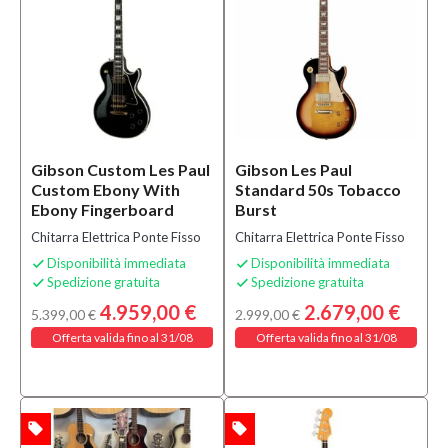
Batterie e
Percussioni
(8)
Studio
Recording
(1)
Tastiere
Pianoforti
Gibson Custom Les Paul
Gibson Les Paul
e Synth
Custom Ebony With
Standard 50s Tobacco
(5)
Ebony Fingerboard
Burst
Dj
Chitarra Elettrica Ponte Fisso
Chitarra Elettrica Ponte Fisso
Equipment
(1)
Disponibilità immediata
Disponibilità immediata


Spedizione gratuita
Spedizione gratuita


MOSTRA
4.959,00 €
2.679,00 €
5.399,00 €
2.999,00 €
TUTTI
Offerta valida fino al 31/08
Offerta valida fino al 31/08
Condizione
Nuovo
(111)
local_offer
local_offer
TA
OFFERTA
Usato