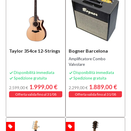
(156)
Speciali
Bananamusic
Novità
(6)
Taylor 354ce 12-Strings
Bogner Barcelona
Amplificatore Combo
Valvolare
Disponibilità immediata
Disponibilità immediata


Spedizione gratuita
Spedizione gratuita


1.999,00 €
1.889,00 €
2.599,00 €
2.299,00 €
Offerta valida fino al 31/08
Offerta valida fino al 31/08
local_offer
local_offer
TA
OFFERTA