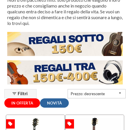
Mezzanota
prezzo e che consigliamo anche in negozio quando
| Valdagno
qualcuno entra deciso a fare il regalo della vita. Se vuoi un
(6)
regalo che non si dimentica e che si sentirà suonare a lungo,
lo trovi qui.
Marchio
Acus
(4)
AlphaTheta
(1)
Aria
(1)
MOSTRA
TUTTI

Filtri
filter_list
Prezzo: decrescente
Categoria
IN OFFERTA
NOVITÀ
Chitarre
e Bassi
(92)
local_offer
local_offer
TA
OFFERTA