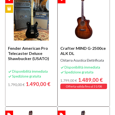
inventory
TO
Fender American Pro
Crafter MIND G-2500ce
Telecaster Deluxe
ALK DL
Shawbucker (USATO)
Chitarra Acustica Elettrificata
Disponibilità immediata

Disponibilità immediata

Spedizione gratuita

Spedizione gratuita

1.489,00 €
1.799,00 €
1.490,00 €
1.790,00 €
Offerta valida fino al 31/08
local_offer
local_offer
TA
OFFERTA