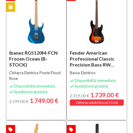
inventory
CK
Ibanez RG5120M-FCN
Fender American
Frozen Ocean (B-
Professional Classic
STOCK)
Precision Bass RW...
Chitarra Elettrica Ponte Floyd
Basso Elettrico
Rose
Disponibilità immediata

Disponibilità immediata
Spedizione gratuita


Spedizione gratuita

1.739,00 €
2.319,00 €
1.749,00 €
2.199,00 €
Offerta valida fino al 31/08
local_offer
local_offer
TA
OFFERTA