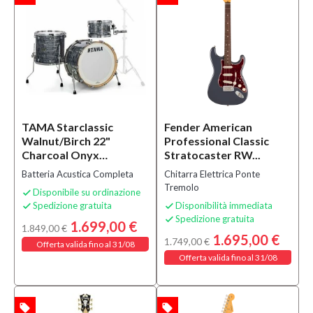
TAMA Starclassic
Fender American
Walnut/Birch 22"
Professional Classic
Charcoal Onyx
Stratocaster RW...
WBR32RZS-CCO
Batteria Acustica Completa
Chitarra Elettrica Ponte
Tremolo
Disponibile su ordinazione

Spedizione gratuita
Disponibilità immediata


Spedizione gratuita

1.699,00 €
1.849,00 €
1.695,00 €
1.749,00 €
Offerta valida fino al 31/08
Offerta valida fino al 31/08
local_offer
local_offer
TA
OFFERTA