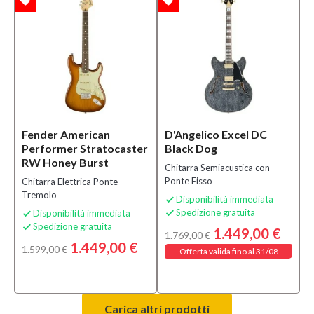
local_offer
local_offer
TA
OFFERTA
Fender American
D'Angelico Excel DC
Performer Stratocaster
Black Dog
RW Honey Burst
Chitarra Semiacustica con
Ponte Fisso
Chitarra Elettrica Ponte
Tremolo
Disponibilità immediata

Spedizione gratuita
Disponibilità immediata


Spedizione gratuita

1.449,00 €
1.769,00 €
1.449,00 €
1.599,00 €
Offerta valida fino al 31/08
Carica altri prodotti