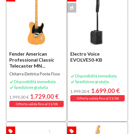
whatshot
MULTIPACK
Fender American
Electro Voice
Professional Classic
EVOLVE50-KB
Telecaster MN...
Chitarra Elettrica Ponte Fisso
Disponibilità immediata

Disponibilità immediata
Spedizione gratuita


Spedizione gratuita

1.699,00 €
1.999,00 €
1.729,00 €
1.999,00 €
Offerta valida fino al 31/08
Offerta valida fino al 31/08
local_offer
local_offer
TA
OFFERTA