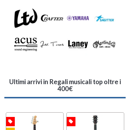
Ultimi arrivi
in Regali musicali top oltre i
400€
local_offer
local_offer
l
TA
OFFERTA
OFFERTA