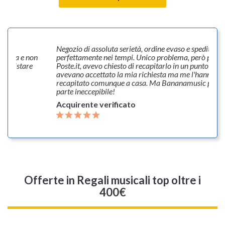
timo
Negozio di assoluta serietà, ordine evaso e spedito
issima e non
perfettamente nei tempi. Unico problema, però per co
 acquistare
Poste.it, avevo chiesto di recapitarlo in un punto di rit
ù!!
avevano accettato la mia richiesta ma me l'hanno
recapitato comunque a casa. Ma Bananamusic per la
parte ineccepibile!
Acquirente verificato
Offerte
in Regali musicali top oltre i
400€