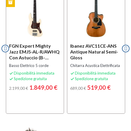
inventory
i
CK
B-STOCK
FGN Expert Mighty
Ibanez AVC11CE-ANS
Jazz EMJ5-AL-R/AWHQ
Antique Natural Semi-
Con Astuccio (B-
Gloss
STOCK)
Basso Elettrico 5 corde
Chitarra Acustica Elettrificata
Disponibilità immediata
Disponibilità immediata


Spedizione gratuita
Spedizione gratuita


1.849,00 €
519,00 €
2.199,00 €
689,00 €