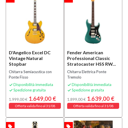
D'Angelico Excel DC
Fender American
Vintage Natural
Professional Classic
Stopbar
Stratocaster HSS RW...
Chitarra Semiacustica con
Chitarra Elettrica Ponte
Ponte Fisso
Tremolo
Disponibilità immediata
Disponibilità immediata


Spedizione gratuita
Spedizione gratuita


1.649,00 €
1.639,00 €
1.999,00 €
1.899,00 €
Offerta valida fino al 31/08
Offerta valida fino al 31/08
local_offer
local_offer
TA
OFFERTA