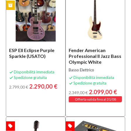
(14)
inventory
TO
Ex-
demo
(7)
B-
stock
(26)
ESP EII Eclipse Purple
Fender American
Sparkle (USATO)
Professional II Jazz Bass
Prezzo
Olympic White
Basso Elettrico
Disponibilità immediata

405,00 €
Spedizione gratuita
Disponibilità immediata


-
Spedizione gratuita

2.290,00 €
4.965,00 €
2.799,00 €
2.099,00 €
2.349,00 €
Offerta valida fino al 31/08
Solo
prodotti
in
offerta
local_offer
local_offer
TA
OFFERTA
Si