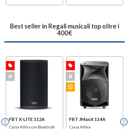
Best seller
in Regali musicali top oltre i
400€
local_offer
local_offer
l
TA
OFFERTA
OFFERTA
whatshot
whatshot
f
BUNDLES
ACK
MULTIPACK
filter_3
BUNDLES
FBT X-LITE 112A
FBT JMaxX 114A
Cassa Attiva con Bluetooth
Cassa Attiva