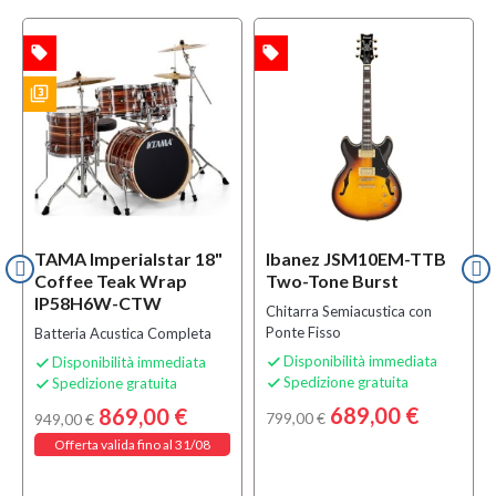
local_offer
local_offer
l
TA
OFFERTA
OFFERTA
filter_3
ES
TAMA Imperialstar 18"
Ibanez JSM10EM-TTB
Coffee Teak Wrap
Two-Tone Burst
IP58H6W-CTW
Chitarra Semiacustica con
Ponte Fisso
Batteria Acustica Completa
Disponibilità immediata
Disponibilità immediata


Spedizione gratuita
Spedizione gratuita


689,00 €
869,00 €
799,00 €
949,00 €
Offerta valida fino al 31/08