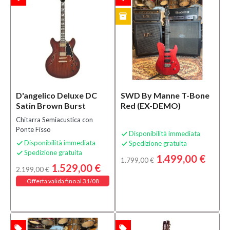
inventory
EX-DEMO
D'angelico Deluxe DC
SWD By Manne T-Bone
Satin Brown Burst
Red (EX-DEMO)
Chitarra Semiacustica con
Ponte Fisso
Disponibilità immediata

Disponibilità immediata
Spedizione gratuita


Spedizione gratuita

1.499,00 €
1.799,00 €
1.529,00 €
2.199,00 €
Offerta valida fino al 31/08
local_offer
local_offer
TA
OFFERTA