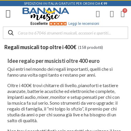
SPEDIZIONI IN ITALIA GRATUITE PER ORDINI DA
€ 99
Filtra
i
risultati
×
Eccellente
Leggi le recensioni
Disponibile
in
Regali musicali top oltre i 400€
(158 prodotti)
Negozio
D-
Idee regalo per musicisti oltre 400 euro
Music |
Qui entri nel mondo dei regali importanti, quelli che si
Vicenza
fanno una volta ogni tanto e restano per anni.
(71)
Mezzanota
Oltre i 400€ trovi chitarre di livello, pianoforti e tastiere
| Altavilla
avanzate, batterie acustiche ed elettroniche complete,
Vicentina
impianti audio, mixer, monitor e setup pensati per chi con
(83)
la musica fa sul serio. Sono strumenti da vero upgrade: il
regalo di famiglia, il “mi tolgo lo sfizio”, il premio per chi
Mezzanota
studia da anni o per chi suona già live e ha bisogno di un
| Bassano
salto di qualità.
del Grappa
(16)
Non trovi pacchetti finti: solo prodotti che valgono il loro