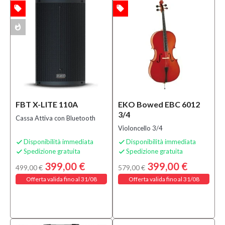
Batterie e
local_offer
local_offer
TA
OFFERTA
Percussioni
(10)
whatshot
ACK
Studio
Recording
(15)
Tastiere
Pianoforti
e Synth
(11)
FBT X-LITE 110A
EKO Bowed EBC 6012
Dj
3/4
Cassa Attiva con Bluetooth
Equipment
Violoncello 3/4
(5)
Disponibilità immediata
Disponibilità immediata


MOSTRA
Spedizione gratuita
Spedizione gratuita


TUTTI
399,00 €
399,00 €
499,00 €
579,00 €
Offerta valida fino al 31/08
Offerta valida fino al 31/08
Condizione
Nuovo
(112)
Usato