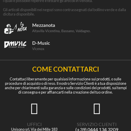
i quali è possibile reperire e testare gli articoli in vendita.
Gli articoli disponibili nei negozi sono contrassegnati dal bollino verde e dalla
dicitura disponibile.
COME CONTATTARCI
Contattaci liberamente per qualsiasi informazione sui prodotti, o sulle
procedure di acquisto o di reso. Il nostro Servizio Clienti è a tua disposizione
anche per chiarimenti sulla garanzia e sulle condizioni dei prodotti, sui tempi
di consegna e per affiancarti nella creazione del tuo ordine.
UFFICI
SERVIZIO CLIENTI
(+39) 0444 134 3209
Unisono srl, Via dei Mille 183