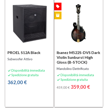
local_offer
OFFERTA
inventory
B-STOCK
PROEL S12A Black
Ibanez M522S-DVS Dark
Violin Sunburst High
Subwoofer Attivo
Gloss (B-STOCK)
Mandolino Elettrificato
Disponibilità immediata

Spedizione gratuita
Disponibilità immediata


Spedizione gratuita

362,00 €
359,00 €
459,00 €