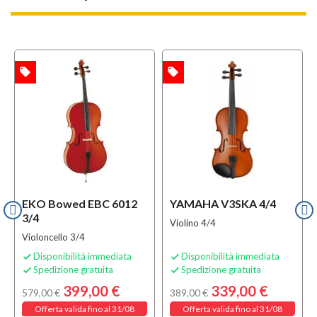
local_offer
local_offer
l
TA
OFFERTA
OFFERTA
EKO Bowed EBC 6012
YAMAHA V3SKA 4/4
3/4
Violino 4/4
Violoncello 3/4
Disponibilità immediata
Disponibilità immediata


Spedizione gratuita
Spedizione gratuita


399,00 €
339,00 €
579,00 €
389,00 €
Offerta valida fino al 31/08
Offerta valida fino al 31/08