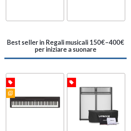
Best seller
in Regali musicali 150€–400€
per iniziare a suonare
local_offer
local_offer
l
TA
OFFERTA
OFFERTA
filter_3
w
ES
MULTIPACK
f
BUNDLES