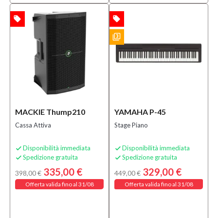
local_offer
local_offer
TA
OFFERTA
filter_3
BUNDLES
MACKIE Thump210
YAMAHA P-45
Cassa Attiva
Stage Piano
Disponibilità immediata
Disponibilità immediata


Spedizione gratuita
Spedizione gratuita


335,00 €
329,00 €
398,00 €
449,00 €
Offerta valida fino al 31/08
Offerta valida fino al 31/08