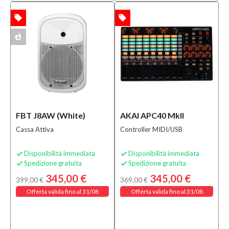
local_offer
local_offer
TA
OFFERTA
whatshot
ACK
FBT J8AW (White)
AKAI APC40 MkII
Cassa Attiva
Controller MIDI/USB
Disponibilità immediata
Disponibilità immediata


Spedizione gratuita
Spedizione gratuita


345,00 €
345,00 €
399,00 €
369,00 €
Offerta valida fino al 31/08
Offerta valida fino al 31/08