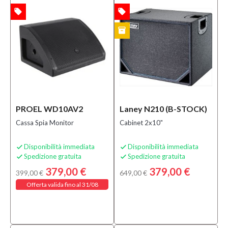
local_offer
local_offer
TA
OFFERTA
inventory
B-STOCK
PROEL WD10AV2
Laney N210 (B-STOCK)
Cassa Spia Monitor
Cabinet 2x10"
Disponibilità immediata
Disponibilità immediata


Spedizione gratuita
Spedizione gratuita


379,00 €
379,00 €
399,00 €
649,00 €
Offerta valida fino al 31/08