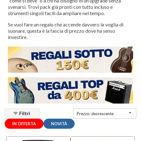
“come si deve” o a chi ha bisogno di un upgrade senza
Mezzanota
svenarsi. Trovi pack già pronti con tutto incluso e
| Valdagno
strumenti singoli facili da ampliare nel tempo.
(7)
Se vuoi fare un regalo che accende davvero la voglia di
suonare, questa è la fascia di prezzo dove ha senso
Marchio
investire.
Acus
(1)
AKAI
(1)
AKG
(2)
MOSTRA
TUTTI
Categoria

Filtri
filter_list
Prezzo: decrescente
Chitarre
IN OFFERTA
NOVITÀ
e Bassi
(43)