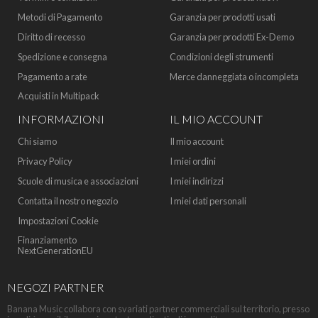
Metodi di Pagamento
Garanzia per prodotti usati
Diritto di recesso
Garanzia per prodotti Ex-Demo
Spedizione e consegna
Condizioni degli strumenti
Pagamento a rate
Merce danneggiata o incompleta
Acquisti in Multipack
INFORMAZIONI
IL MIO ACCOUNT
Chi siamo
Il mio account
Privacy Policy
I miei ordini
Scuole di musica e associazioni
I miei indirizzi
Contatta il nostro negozio
I miei dati personali
Impostazioni Cookie
Finanziamento
NextGenerationEU
NEGOZI PARTNER
Banana Music collabora con svariati partner commerciali sul territorio, presso