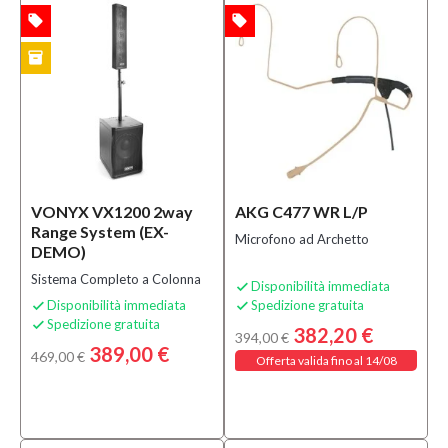
(141)
local_offer
local_offer
TA
OFFERTA
inventory
MO
Speciali
Bananamusic
Novità
(9)
VONYX VX1200 2way
AKG C477 WR L/P
Range System (EX-
Microfono ad Archetto
DEMO)
Sistema Completo a Colonna
Disponibilità immediata

Disponibilità immediata
Spedizione gratuita


Spedizione gratuita

382,20 €
394,00 €
389,00 €
469,00 €
Offerta valida fino al 14/08