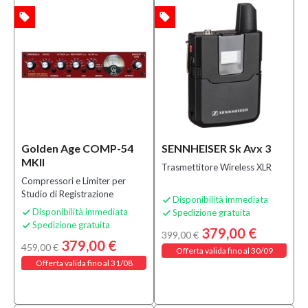
local_offer
local_offer
TA
OFFERTA
Golden Age COMP-54
SENNHEISER Sk Avx 3
MKII
Trasmettitore Wireless XLR
Compressori e Limiter per
Studio di Registrazione
Disponibilità immediata

Disponibilità immediata
Spedizione gratuita


Spedizione gratuita

379,00 €
399,00 €
379,00 €
459,00 €
Offerta valida fino al 30/09
Offerta valida fino al 31/08