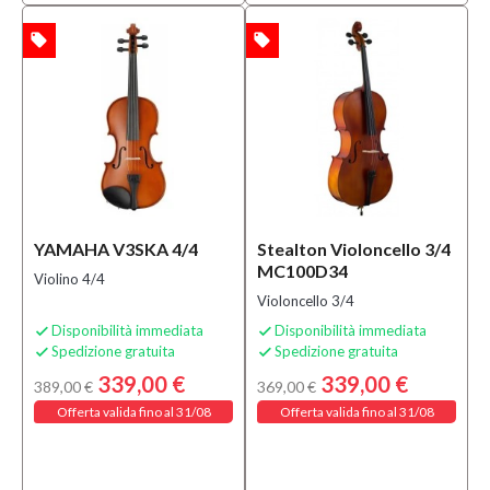
local_offer
local_offer
TA
OFFERTA
YAMAHA V3SKA 4/4
Stealton Violoncello 3/4
MC100D34
Violino 4/4
Violoncello 3/4
Disponibilità immediata
Disponibilità immediata


Spedizione gratuita
Spedizione gratuita


339,00 €
339,00 €
389,00 €
369,00 €
Offerta valida fino al 31/08
Offerta valida fino al 31/08