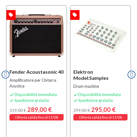
local_offer
local_offer
l
TA
OFFERTA
OFFERTA
i
B-STOCK
Fender Acoustasonic 40
Elektron
Model:Samples
Amplificatore per Chitarra
Acustica
Drum machine
Disponibilità immediata
Disponibilità immediata


Spedizione gratuita
Spedizione gratuita


289,00 €
295,00 €
319,00 €
299,00 €
Offerta valida fino al 31/08
Offerta valida fino al 31/08