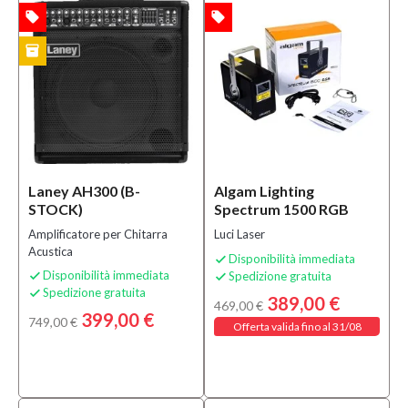
(12)
local_offer
local_offer
TA
OFFERTA
Ex-
inventory
CK
demo
(2)
B-
stock
(20)
Prezzo
Laney AH300 (B-
Algam Lighting
STOCK)
Spectrum 1500 RGB
150,00 €
Amplificatore per Chitarra
Luci Laser
-
Acustica
Disponibilità immediata

405,00 €
Disponibilità immediata
Spedizione gratuita


Spedizione gratuita

389,00 €
469,00 €
Solo
399,00 €
749,00 €
Offerta valida fino al 31/08
prodotti
in
offerta
Si