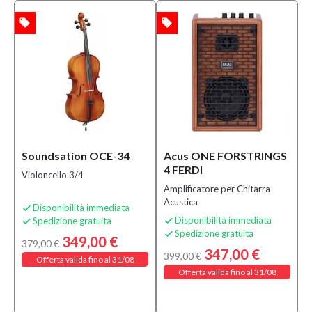
local_offer
local_offer
TA
OFFERTA
Soundsation OCE-34
Acus ONE FORSTRINGS
4 FERDI
Violoncello 3/4
Amplificatore per Chitarra
Acustica
Disponibilità immediata

Disponibilità immediata
Spedizione gratuita


Spedizione gratuita

349,00 €
379,00 €
347,00 €
399,00 €
Offerta valida fino al 31/08
Offerta valida fino al 31/08