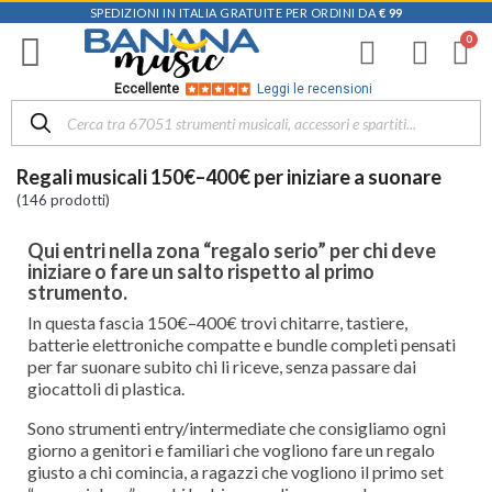
SPEDIZIONI IN ITALIA GRATUITE PER ORDINI DA
€ 99
Filtra
i
risultati
×
Eccellente
Leggi le recensioni
Disponibile
in
Regali musicali 150€–400€ per iniziare a suonare
Negozio
(146 prodotti)
D-
Music |
Qui entri nella zona “regalo serio” per chi deve
Vicenza
iniziare o fare un salto rispetto al primo
(90)
strumento.
Mezzanota
In questa fascia 150€–400€ trovi chitarre, tastiere,
| Altavilla
batterie elettroniche compatte e bundle completi pensati
Vicentina
per far suonare subito chi li riceve, senza passare dai
(62)
giocattoli di plastica.
Mezzanota
Sono strumenti entry/intermediate che consigliamo ogni
| Bassano
giorno a genitori e familiari che vogliono fare un regalo
del Grappa
giusto a chi comincia, a ragazzi che vogliono il primo set
(20)