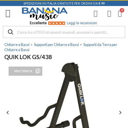
SPEDIZIONI IN ITALIA GRATUITE PER ORDINI DA
€ 99
Eccellente
Leggi le recensioni
Chitarre e Bassi
Supporti per Chitarre e Bassi
Supporti da Terra per
Chitarre e Bassi
QUIK LOK GS/438
filter_3
MULTIPACK

