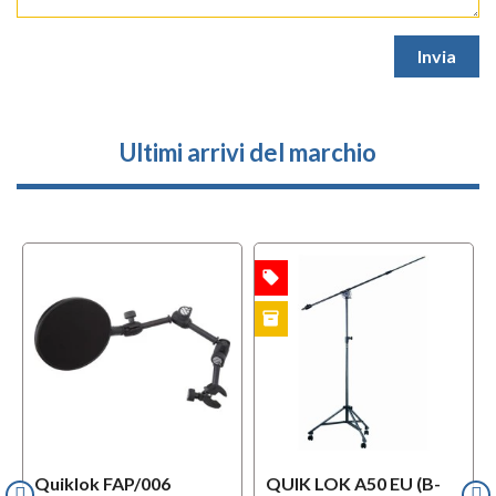
Ultimi arrivi del marchio
local_offer
OFFERTA
inventory
B-STOCK
Quiklok FAP/006
QUIK LOK A50 EU (B-