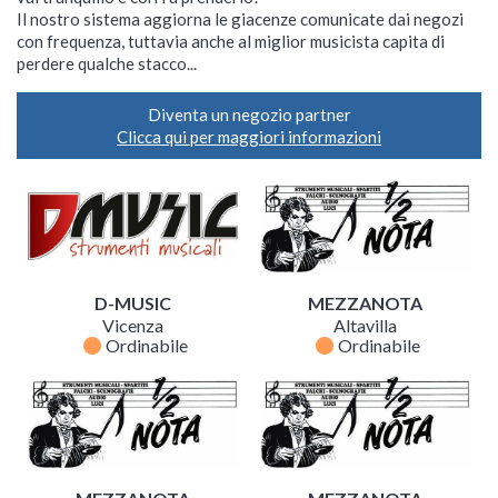
Il nostro sistema aggiorna le giacenze comunicate dai negozi
con frequenza, tuttavia anche al miglior musicista capita di
perdere qualche stacco...
Diventa un negozio partner
Clicca qui per maggiori informazioni
D-MUSIC
MEZZANOTA
Vicenza
Altavilla
fiber_manual_record
fiber_manual_record
Ordinabile
Ordinabile