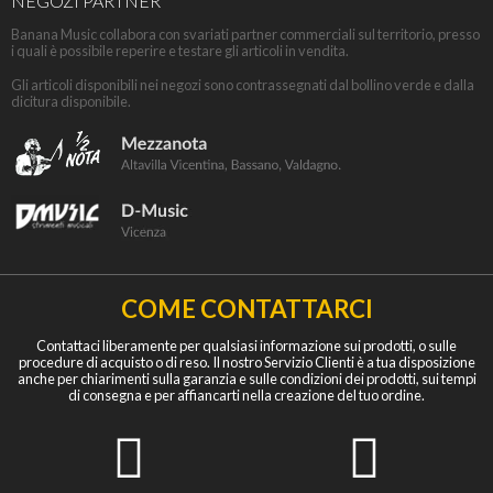
NEGOZI PARTNER
Banana Music collabora con svariati partner commerciali sul territorio, presso
i quali è possibile reperire e testare gli articoli in vendita.
Gli articoli disponibili nei negozi sono contrassegnati dal bollino verde e dalla
dicitura disponibile.
COME CONTATTARCI
Contattaci liberamente per qualsiasi informazione sui prodotti, o sulle
procedure di acquisto o di reso. Il nostro Servizio Clienti è a tua disposizione
anche per chiarimenti sulla garanzia e sulle condizioni dei prodotti, sui tempi
di consegna e per affiancarti nella creazione del tuo ordine.