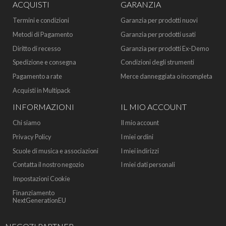
ACQUISTI
GARANZIA
Termini e condizioni
Garanzia per prodotti nuovi
Metodi di Pagamento
Garanzia per prodotti usati
Diritto di recesso
Garanzia per prodotti Ex-Demo
Spedizione e consegna
Condizioni degli strumenti
Pagamento a rate
Merce danneggiata o incompleta
Acquisti in Multipack
INFORMAZIONI
IL MIO ACCOUNT
Chi siamo
Il mio account
Privacy Policy
I miei ordini
Scuole di musica e associazioni
I miei indirizzi
Contatta il nostro negozio
I miei dati personali
Impostazioni Cookie
Finanziamento
NextGenerationEU