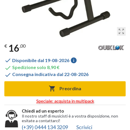
zoom_out_map
16
€
,00

info
Disponibile dal 19-08-2026

Spedizione solo 8,90 €

Consegna indicativa dal 22-08-2026

Preordina
Speciale: acquista in multipack
Chiedi ad un esperto
Il nostro staff di musicisti è a vostra disposizione, non
esitate a contattarci!
(+39) 0444 134 3209
Scrivici