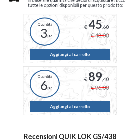
in base alle quantità che decidi di acquistare! Ecco
tutte le opzioni disponibili per questo prodotto:
45
€
,60
3
€ 48,00
pz
Aggiungi al carrello
89
€
,40
6
€ 96,00
pz
Aggiungi al carrello
Recensioni QUIK LOK GS/438