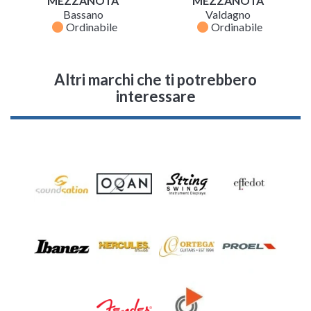
MEZZANOTA
MEZZANOTA
Bassano
Valdagno
fiber_manual_record
fiber_manual_record
Ordinabile
Ordinabile
Altri marchi che ti potrebbero
interessare