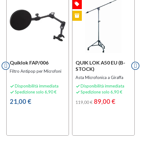
local_offer
OFFERTA
inventory
B-STOCK
Quiklok FAP/006
QUIK LOK A50 EU (B-
STOCK)
Filtro Antipop per Microfoni
Asta Microfonica a Giraffa
Disponibilità immediata
Disponibilità immediata


Spedizione solo 6,90 €
Spedizione solo 6,90 €


21,00 €
89,00 €
119,00 €