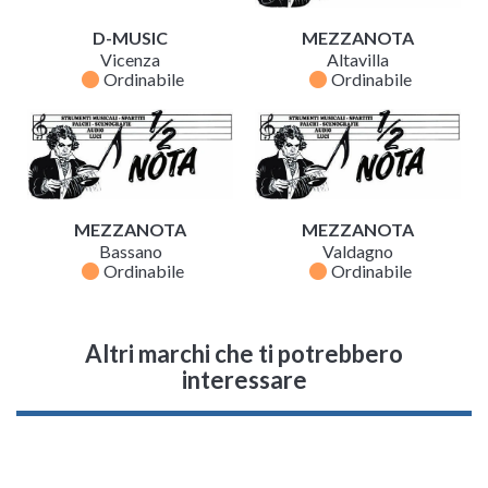
D-MUSIC
MEZZANOTA
Vicenza
Altavilla
fiber_manual_record
fiber_manual_record
Ordinabile
Ordinabile
MEZZANOTA
MEZZANOTA
Bassano
Valdagno
fiber_manual_record
fiber_manual_record
Ordinabile
Ordinabile
Altri marchi che ti potrebbero
interessare