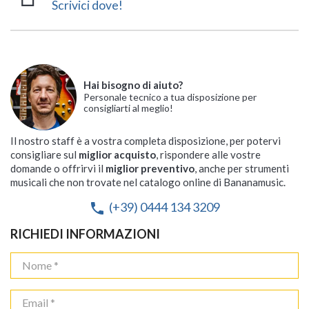
Scrivici dove!
Hai bisogno di aiuto?
Personale tecnico a tua disposizione per
consigliarti al meglio!
Il nostro staff è a vostra completa disposizione, per potervi
consigliare sul
miglior acquisto
, rispondere alle vostre
domande o offrirvi il
miglior preventivo
, anche per strumenti
musicali che non trovate nel catalogo online di Bananamusic.
(+39) 0444 134 3209
phone
RICHIEDI INFORMAZIONI