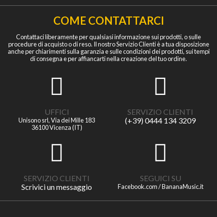
COME CONTATTARCI
Contattaci liberamente per qualsiasi informazione sui prodotti, o sulle
procedure di acquisto o di reso. Il nostro Servizio Clienti è a tua disposizione
anche per chiarimenti sulla garanzia e sulle condizioni dei prodotti, sui tempi
di consegna e per affiancarti nella creazione del tuo ordine.
UFFICI
SERVIZIO CLIENTI
(+39) 0444 134 3209
Unisono srl, Via dei Mille 183
36100 Vicenza (IT)
SERVIZIO CLIENTI
SEGUICI SU
Scrivici un messaggio
Facebook.com / BananaMusic.it