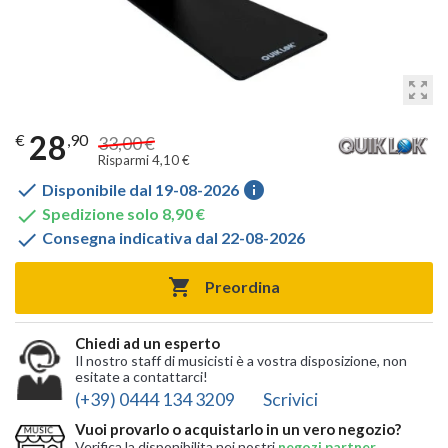
zoom_out_map
28
€
,90
33,00 €
Risparmi 4,10 €

info
Disponibile dal 19-08-2026

Spedizione solo 8,90 €

Consegna indicativa dal 22-08-2026

Preordina
Chiedi ad un esperto
Il nostro staff di musicisti è a vostra disposizione, non
esitate a contattarci!
(+39) 0444 134 3209
Scrivici
Vuoi provarlo o acquistarlo in un vero negozio?
Verifica la disponibilita nei nostri
negozi partner
,